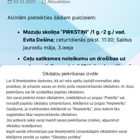
03.11.2025
Aktualitātes
Aicinām pieteikties šādiem pulciņiem:
Mazuļu skoliņa “PIRKSTIŅI” /1 g.-2 g./ vad.
Evita Dešina;
ceturtdienās plkst. 11:30; Saldus
jauniešu māja, 3.ieeja
Ceļu satiksmes noteikumu un drošības uz
ceļa apmācības pulciņš “Stūrē ceļu satiksmē
droši” /12 g.-15 g./ vad. Anete Milta;
Sīkdatņu piekrišanas izvēle
trešdienās plkst. 16:30; Saldus jauniešu māja,
Lai šī tīmekļvietne darbotos, kā arī mēs spētu izpildīt normatīvo aktu
prasības, tā izmanto savas un trešo pušu nepieciešamās sīkdatnes. Ar Jūsu
1.ieeja
piekrišanu var tik uzstādītas papildu sīkdatnes.
Jūs varat piekrist visām sīkdatnēm, noklikšķinot uz pogas “Piekrītu” vai
Rokdarbu pulciņš “Kraftiņš” /7 g.-14 g./ vad.
noraidīt papildu sīkdatņu izmantošanu, klikšķinot uz pogas “Nepiekrītu”.
Linda Štīgnere;
trešdienās plkst. 15:40;
Gadījumā, ja izvēlēsieties klikšķināt uz “Nepiekrītu”, jūsu datorā tiks
saglabātas tikai nepieciešamās sīkdatnes.
Saldus jauniešu māja, 3.ieeja
Jūs jebkurā laikā varat mainīt savas piekrišanas izvēles, atjauninot
sīkdatņu iestatījumus.
Šūšanas darbnīca “Kniepadatas” /10 g.-16g.
Iegūt vairāk informācijas par tīmekļvietnē izmantotajām sīkdatnēm varat
/ vad. Ilze Brazdauska;
trešdienās plkst. 17:00,
klikšķinot zemāk uz saites “Sīkdatņu politika”