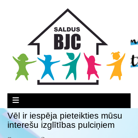
Skip
Skip
Skip
to
to
to
Content
navigation
content
Vēl ir iespēja pieteikties mūsu
interešu izglītības pulciņiem