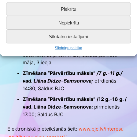
piektdienās plkst. 16:00
Piekrītu
Klavierspēles pulciņš “Jautrie taustiņi” /4
g.-6g./ vad. Anita Rasiņa;
ceturtdienās 16:15;
Nepiekrītu
(individ. laiki); Saldus BJC mazā zāle
Sīkdatņu iestatījumi
Teātra sports – improvizācijas pulciņš
“Kontakts” /8 g.-16 g./ vad. Inguna Vēja;
Sīkdatņu politika
ceturtdienās plkst. 17:20; Saldus jauniešu
māja, 3.ieeja
Zīmēšana “Pārvērtību māksla”
/7 g.-11 g./
vad. Liāna Didze-Samsonova;
otrdienās
14:30; Saldus BJC
Zīmēšana “Pārvērtību māksla” /12 g.-16 g. /
vad. Liāna Didze-Samsonova;
pirmdienās
17:00; Saldus BJC
Elektroniskā pieteikšanās šeit:
www.bjc.lv/interesu-