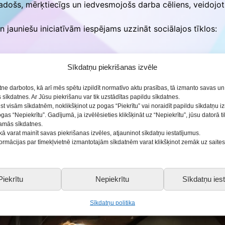
adošs, mērķtiecīgs un iedvesmojošs darba cēliens, veidojo
jauniešu iniciatīvām iespējams uzzināt sociālajos tīklos:
Sīkdatņu piekrišanas izvēle
etne darbotos, kā arī mēs spētu izpildīt normatīvo aktu prasības, tā izmanto savas u
l.com
sīkdatnes. Ar Jūsu piekrišanu var tik uzstādītas papildu sīkdatnes.
ist visām sīkdatnēm, noklikšķinot uz pogas “Piekrītu” vai noraidīt papildu sīkdatņu 
ogas “Nepiekrītu”. Gadījumā, ja izvēlēsieties klikšķināt uz “Nepiekrītu”, jūsu datorā 
5 jaunieši, un tās darbību koordinēs Saldus BJC jaunatnes
šamās sīkdatnes.
kā varat mainīt savas piekrišanas izvēles, atjauninot sīkdatņu iestatījumus.
nformācijas par tīmekļvietnē izmantotajām sīkdatnēm varat klikšķinot zemāk uz saite
Piekrītu
Nepiekrītu
Sīkdatņu iest
Sīkdatņu politika