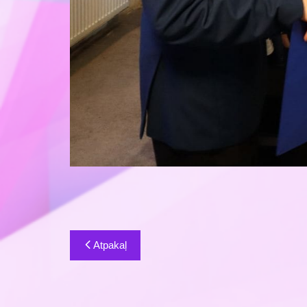
Ziņu
Atpakaļ
izvēlne