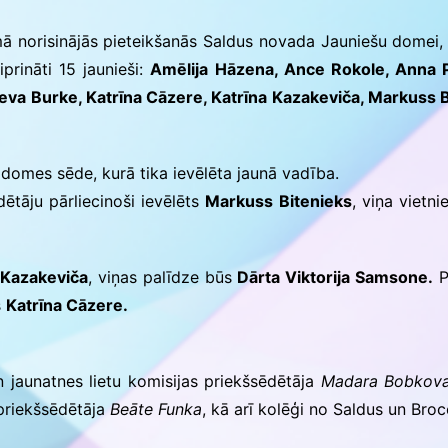
 norisinājās pieteikšanās Saldus novada Jauniešu domei, 
ās
rināti 15 jaunieši:
Amēlija Hāzena, Ance Rokole, Anna Pa
eva Burke, Katrīna Cāzere, Katrīna Kazakeviča, Markuss B
u domes sēde, kurā tika ievēlēta jaunā vadība.
tāju pārliecinoši ievēlēts
Markuss Bitenieks
, viņa vietn
 Kazakeviča
, viņas palīdze būs
Dārta Viktorija Samsone.
P
s
Katrīna Cāzere.
 jaunatnes lietu komisijas priekšsēdētāja
Madara Bobkov
priekšsēdētāja
Beāte Funka
, kā arī kolēģi no Saldus un Bro