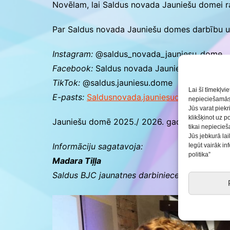
Novēlam, lai Saldus novada Jauniešu domei r
Par Saldus novada Jauniešu domes darbību un 
Instagram:
@saldus_novada_jauniesu_dome
Facebook:
Saldus novada Jauniešu dome
TikTok:
@saldus.jauniesu.dome
Lai šī tīmekļvi
E-pasts:
Saldusnovada.jauniesudome1@gmai
nepieciešamās 
Jūs varat piekr
klikšķinot uz p
Jauniešu domē 2025./ 2026. gadā darbosies 1
tikai nepiecie
Jūs jebkurā lai
Iegūt vairāk i
Informāciju sagatavoja:
politika”
Madara Tiļļa
Saldus BJC jaunatnes darbiniece