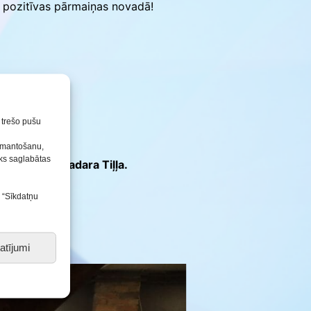
t pozitīvas pārmaiņas novadā!
n trešo pušu
izmantošanu,
tiks saglabātas
 darbiniece
Madara Tiļļa.
s “Sīkdatņu
atījumi