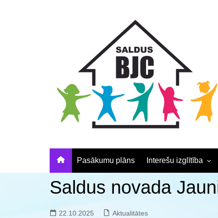
Skip
Skip
Skip
to
to
to
Content
navigation
content
Pasākumu plāns
Interešu izglītība
Pulciņu apraksti un
Saldus novada Jaun
elektroniskā pieteikš
Nodarbību laiki
22.10.2025
Aktualitātes