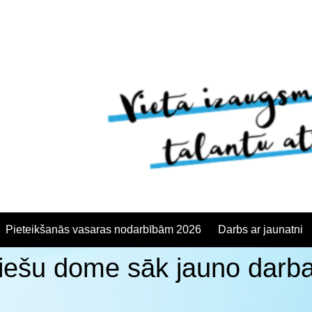
Pieteikšanās vasaras nodarbībām 2026
Darbs ar jaunatni
iešu dome sāk jauno darba
anās