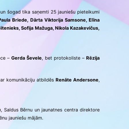
Konkursu un pasākumu
nolikumi
un šogad tika saņemti 25 jauniešu pieteikumi
ula Briede, Dārta Viktorija Samsone, Elīna
itenieks, Sofija Mažuga, Nikola Kazakevičus,
iece –
Gerda Ševele
, bet protokoliste –
Rēzija
ar komunikāciju atbildēs
Renāte Andersone
,
a
, Saldus Bērnu un jaunatnes centra direktore
cēnu jauniešu mājām.