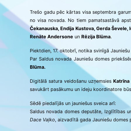
Saldus BJC interešu
izglītības programmu
Trešo gadu pēc kārtas visa septembra garumā
realizācija pirmsskol
no visa novada. No tiem pamatsastāvā apstip
Čekanauska, Endija Kustova, Gerda Ševele, I
Renāte Andersone
un
Rēzija Blūma
.
Piektdien, 17. oktobrī, notika svinīgā Jaunieš
Par Saldus novada Jauniešu domes priekšsēdē
Blūma.
Digitālā satura veidošanu uzņemsies
Katrīna
savukārt pasākumu un ideju koordinatore bū
Sēdē piedalījās un jauniešus sveica arī:
Saldus novada domes deputāte, Izglītības un
Dace Vaļko
, aizvadītā gada Jauniešu domes 