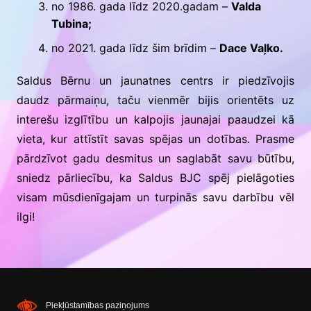
no 1986. gada līdz 2020.gadam –
Valda
Tubina;
no 2021. gada līdz šim brīdim –
Dace Vaļko.
Saldus Bērnu un jaunatnes centrs ir piedzīvojis
daudz pārmaiņu, taču vienmēr bijis orientēts uz
interešu izglītību un kalpojis jaunajai paaudzei kā
vieta, kur attīstīt savas spējas un dotības. Prasme
pārdzīvot gadu desmitus un saglabāt savu būtību,
sniedz pārliecību, ka Saldus BJC spēj pielāgoties
visam mūsdienīgajam un turpinās savu darbību vēl
ilgi!
Piekļūstamības paziņojums