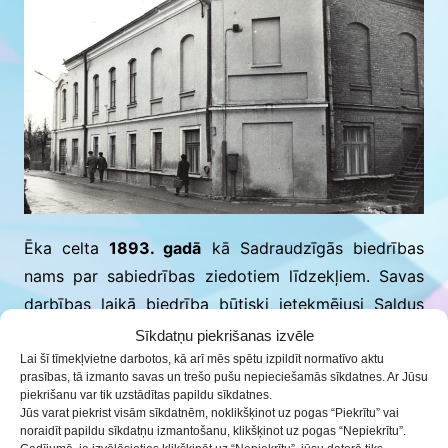
Ēka celta
1893. gadā
kā Sadraudzīgās biedrības
nams par sabiedrības ziedotiem līdzekļiem. Savas
darbības laikā biedrība būtiski ietekmējusi Saldus
kultūras dzīvi – te rīkotas teātra izrādes un citi
Sīkdatņu piekrišanas izvēle
kultūras pasākumi. Biedrības rīkotajām teātra
Lai šī tīmekļvietne darbotos, kā arī mēs spētu izpildīt normatīvo aktu
prasības, tā izmanto savas un trešo pušu nepieciešamās sīkdatnes. Ar Jūsu
izrādēm dekorācijas savulaik gatavoja un
piekrišanu var tik uzstādītas papildu sīkdatnes.
Jūs varat piekrist visām sīkdatnēm, noklikšķinot uz pogas “Piekrītu” vai
priekškarus apgleznoja mākslinieks Janis Rozentāls.
noraidīt papildu sīkdatņu izmantošanu, klikšķinot uz pogas “Nepiekrītu”.
Ar koncertiem viesojušies arī ievērojami