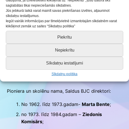
Gadījumā, ja izvēlēsieties klikšķināt uz “Nepiekrītu”, jūsu datorā tiks
saglabātas tikai nepieciešamās sīkdatnes.
galvaspilsētas mākslinieki – arī J.Rozentāla
Jūs jebkurā laikā varat mainīt savas piekrišanas izvēles, atjauninot
dzīvesbiedre dziedātāja Ellija Forsele. Sadraudzīgā
sīkdatņu iestatījumus.
Iegūt vairāk informācijas par tīmekļvietnē izmantotajām sīkdatnēm varat
biedrība šajā namā darbojās līdz 1940. gadam.
klikšķinot zemāk uz saites “Sīkdatņu politika”
No 1946. – 1992. gadam ēkā darbojās Pionieru un
Piekrītu
skolēnu nams.
Bet 1996. gada 23.maijā dibināts
Saldus
Bērnu un
Nepiekrītu
jaunatnes centrs
.
Sīkdatņu iestatījumi
Ēkai, kuru apdzīvo tieši bērni un jaunieši, 2022.gadā
Sīkdatņu politika
apritēs 60 gadu jubileja.
Pioniera un skolēnu nama, Saldus BJC direktori:
No 1962. līdz 1973.gadam-
Marta Bente
;
no 1973. līdz 1984.gadam –
Ziedonis
Komisārs
;