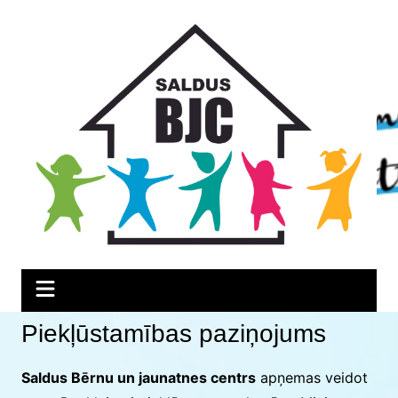
Skip
Skip
Skip
to
to
to
Content
navigation
content
Piekļūstamības paziņojums
Saldus Bērnu un jaunatnes centrs
apņemas veidot