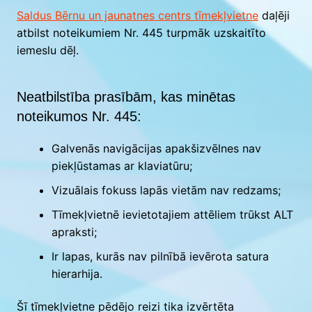
Saldus Bērnu un jaunatnes centrs tīmekļvietne
daļēji
atbilst noteikumiem Nr. 445 turpmāk uzskaitīto
iemeslu dēļ.
Neatbilstība prasībām, kas minētas
noteikumos Nr. 445:
Galvenās navigācijas apakšizvēlnes nav
piekļūstamas ar klaviatūru;
Vizuālais fokuss lapās vietām nav redzams;
Tīmekļvietnē ievietotajiem attēliem trūkst ALT
apraksti;
Ir lapas, kurās nav pilnībā ievērota satura
hierarhija.
Šī tīmekļvietne pēdējo reizi tika izvērtēta