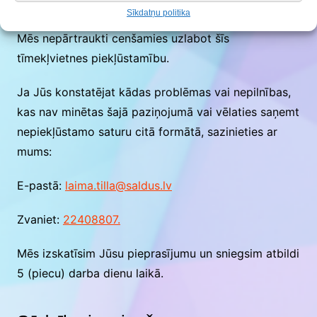
Atsauksmēm un saziņai
Sīkdatņu politika
Mēs nepārtraukti cenšamies uzlabot šīs
tīmekļvietnes piekļūstamību.
Ja Jūs konstatējat kādas problēmas vai nepilnības,
kas nav minētas šajā paziņojumā vai vēlaties saņemt
nepiekļūstamo saturu citā formātā, sazinieties ar
mums:
E-pastā:
laima.tilla@saldus.lv
Zvaniet:
22408807.
Mēs izskatīsim Jūsu pieprasījumu un sniegsim atbildi
5 (piecu) darba dienu laikā
.