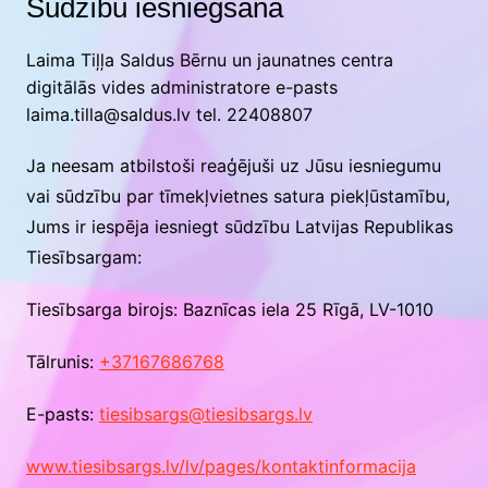
Sūdzību iesniegšana
Laima Tiļļa Saldus Bērnu un jaunatnes centra
digitālās vides administratore e-pasts
laima.tilla@saldus.lv tel. 22408807
Ja neesam atbilstoši reaģējuši uz Jūsu iesniegumu
vai sūdzību par tīmekļvietnes satura piekļūstamību,
Jums ir iespēja iesniegt sūdzību Latvijas Republikas
Tiesībsargam:
Tiesībsarga birojs: Baznīcas iela 25 Rīgā, LV-1010
Tālrunis:
+37167686768
E-pasts:
tiesibsargs@tiesibsargs.lv
www.tiesibsargs.lv/lv/pages/kontaktinformacija