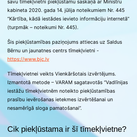
savu
tīmekļvietni
piekļūstamu saskaņā ar Ministru
kabineta 2020. gada 14. jūlija noteikumiem Nr. 445
“Kārtība, kādā iestādes ievieto informāciju internetā”
(turpmāk – noteikumi Nr. 445).
Šis piekļūstamības paziņojums attiecas uz
Saldus
Bērnu un jaunatnes centrs tīmekļvietni
-
https://www.bjc.lv
Tīmekļvietnei veikts
Vienkāršotais izvērtējums
.
Izmantotā metode –
VARAM sagatavotās “Vadlīnijas
iestāžu tīmekļvietnēm noteikto piekļūstamības
prasību ievērošanas ietekmes izvērtēšanai un
nesamērīgā sloga pamatošanai”
.
Cik piekļūstama ir šī tīmekļvietne?