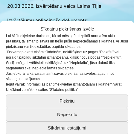
20.03.2026
. Izvērtēšanu veica
Laima Tiļļa
.
Izvērtējumu apliecinošs dokuments:
Pieklustamibas_pazinojums-BJC-2026-03-20
.
Sīkdatņu piekrišanas izvēle
Lai šī tīmekļvietne darbotos, kā arī mēs spētu izpildīt normatīvo aktu
prasības, tā izmanto savas un trešo pušu nepieciešamās sīkdatnes. Ar Jūsu
piekrišanu var tik uzstādītas papildu sīkdatnes.
Piekļūstamības alternatīvas
Jūs varat piekrist visām sīkdatnēm, noklikšķinot uz pogas “Piekrītu” vai
noraidīt papildu sīkdatņu izmantošanu, klikšķinot uz pogas “Nepiekrītu”.
Gadījumā, ja izvēlēsieties klikšķināt uz “Nepiekrītu”, jūsu datorā tiks
Nepiekļūstamo satura iespējams pieprasīt sazinoties
saglabātas tikai nepieciešamās sīkdatnes.
ar:
Jūs jebkurā laikā varat mainīt savas piekrišanas izvēles, atjauninot
sīkdatņu iestatījumus.
Laima Tiļļa
Iegūt vairāk informācijas par tīmekļvietnē izmantotajām sīkdatnēm varat
Saldus Bērnu un jaunatnes centra digitālās vides
klikšķinot zemāk uz saites “Sīkdatņu politika”
administratore
Piekrītu
e-pasts
laima.tilla@saldus.lv
tel. 22408807
Nepiekrītu
Sīkdatņu iestatījumi