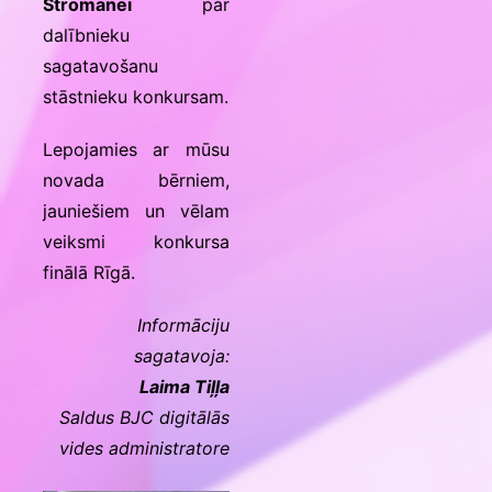
Štromanei
par
dalībnieku
sagatavošanu
stāstnieku konkursam.
Lepojamies ar mūsu
novada bērniem,
jauniešiem un vēlam
veiksmi konkursa
finālā Rīgā.
Informāciju
sagatavoja:
Laima Tiļļa
Saldus BJC digitālās
vides administratore