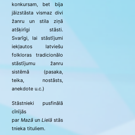
konkursam, bet bija
jāizstāsta vismaz divi
žanru un stila ziņā
atšķirīgi stāsti.
Svarīgi, lai stāstījumi
iekļautos latviešu
folkloras tradicionālo
stāstījumu žanru
sistēmā (pasaka,
teika, nostāsts,
anekdote u.c.)
Stāstnieki pusfinālā
cīnījās
par
Mazā
un
Lielā
stās
tnieka tituliem.