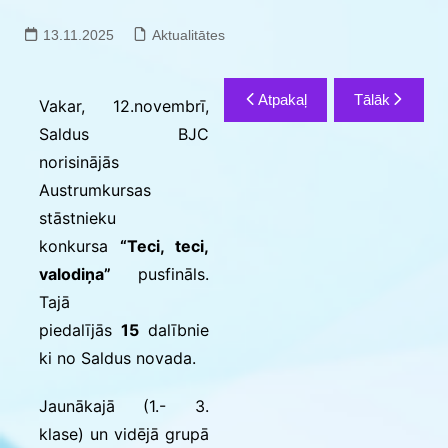
13.11.2025
Aktualitātes
Ziņu
Atpakaļ
Tālāk
Vakar, 12.novembrī,
izvēlne
Saldus BJC
norisinājās
Austrumkursas
stāstnieku
konkursa
“Teci, teci,
valodiņa”
pusfināls.
Tajā
piedalījās
15
dalībnie
ki no Saldus novada.
Jaunākajā (1.- 3.
klase) un vidējā grupā