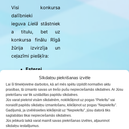
Visi konkursa
dalībnieki
ieguva
Lielā
stāstniek
a titulu, bet uz
konkursa finālu Rīgā
žūrija izvirzīja un
ceļazīmi piešķīra:
Esterei
Meijai
(jaunākā
Sīkdatņu piekrišanas izvēle
grupa; Ezeres
Lai šī tīmekļvietne darbotos, kā arī mēs spētu izpildīt normatīvo aktu
prasības, tā izmanto savas un trešo pušu nepieciešamās sīkdatnes. Ar Jūsu
pamatskola, sk.
piekrišanu var tik uzstādītas papildu sīkdatnes.
Ruta Arne)
Jūs varat piekrist visām sīkdatnēm, noklikšķinot uz pogas “Piekrītu” vai
noraidīt papildu sīkdatņu izmantošanu, klikšķinot uz pogas “Nepiekrītu”.
Hannai
Gadījumā, ja izvēlēsieties klikšķināt uz “Nepiekrītu”, jūsu datorā tiks
Sirmajai
(vidējā
saglabātas tikai nepieciešamās sīkdatnes.
Jūs jebkurā laikā varat mainīt savas piekrišanas izvēles, atjauninot
grupa; Saldus
sīkdatņu iestatījumus.