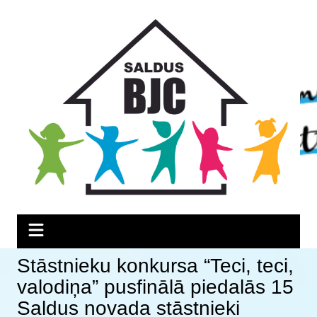
Skip
Skip
Skip
to
to
to
Content
navigation
content
Stāstnieku konkursa “Teci, teci,
valodiņa” pusfinālā piedalās 15
Saldus novada stāstnieki