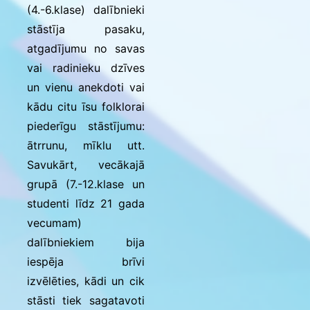
(4.-6.klase) dalībnieki
stāstīja pasaku,
atgadījumu no savas
vai radinieku dzīves
un vienu anekdoti vai
kādu citu īsu folklorai
piederīgu stāstījumu:
ātrrunu, mīklu utt.
Savukārt, vecākajā
grupā (7.-12.klase un
studenti līdz 21 gada
vecumam)
dalībniekiem bija
iespēja brīvi
izvēlēties, kādi un cik
stāsti tiek sagatavoti