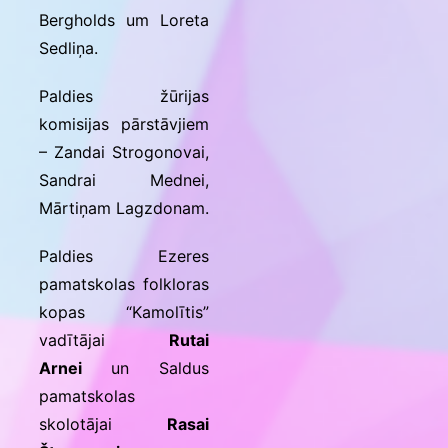
Bergholds um Loreta
Sedliņa.
Paldies žūrijas
komisijas pārstāvjiem
– Zandai Strogonovai,
Sandrai Mednei,
Mārtiņam Lagzdonam.
Paldies Ezeres
pamatskolas folkloras
kopas “Kamolītis”
vadītājai
Rutai
Arnei
un Saldus
pamatskolas
skolotājai
Rasai