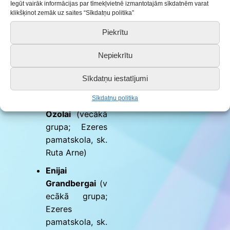
pamatskola, sk.
Iegūt vairāk informācijas par tīmekļvietnē izmantotajām sīkdatnēm varat
Rasa Štromane)
klikšķinot zemāk uz saites “Sīkdatņu politika”
Gabrielam
Piekrītu
Baham
(vidējā
Nepiekrītu
grupa; Ezeres
pamatskola, sk.
Sīkdatņu iestatījumi
Ruta Arne)
Sīkdatņu politika
Elzai
Ozolai
(vecākā
grupa; Ezeres
pamatskola, sk.
Ruta Arne)
Enijai
Grandbergai
(v
ecākā grupa;
Ezeres
pamatskola, sk.