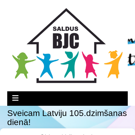
Skip
Skip
Skip
to
to
to
Content
navigation
content
Sveicam Latviju 105.dzimšanas
dienā!