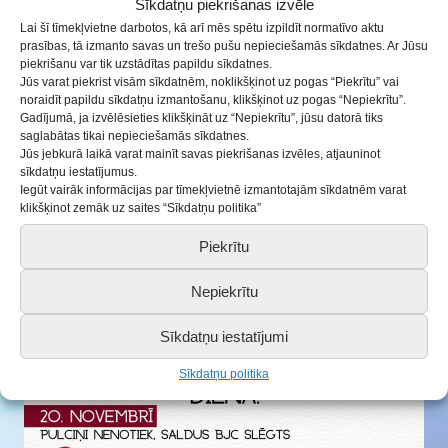
Sīkdatņu piekrišanas izvēle
18.11.2023
Aktualitātes
Lai šī tīmekļvietne darbotos, kā arī mēs spētu izpildīt normatīvo aktu
prasības, tā izmanto savas un trešo pušu nepieciešamās sīkdatnes. Ar Jūsu
Sveicam mūsu mīļo Latviju 105. dzimšanas dienā!
piekrišanu var tik uzstādītas papildu sīkdatnes.
Jūs varat piekrist visām sīkdatnēm, noklikšķinot uz pogas “Piekrītu” vai
noraidīt papildu sīkdatņu izmantošanu, klikšķinot uz pogas “Nepiekrītu”.
Informācijai!
Gadījumā, ja izvēlēsieties klikšķināt uz “Nepiekrītu”, jūsu datorā tiks
saglabātas tikai nepieciešamās sīkdatnes.
20.novembrī pulciņi nenotiek, Saldus BJC slēgts.
Jūs jebkurā laikā varat mainīt savas piekrišanas izvēles, atjauninot
sīkdatņu iestatījumus.
Tiekamies 21.novembrī!
Iegūt vairāk informācijas par tīmekļvietnē izmantotajām sīkdatnēm varat
klikšķinot zemāk uz saites “Sīkdatņu politika”
Piekrītu
Nepiekrītu
Sīkdatņu iestatījumi
Sīkdatņu politika