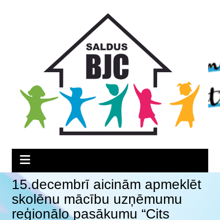
Skip
Skip
Skip
to
to
to
Content
navigation
content
15.decembrī aicinām apmeklēt
skolēnu mācību uzņēmumu
reģionālo pasākumu “Cits