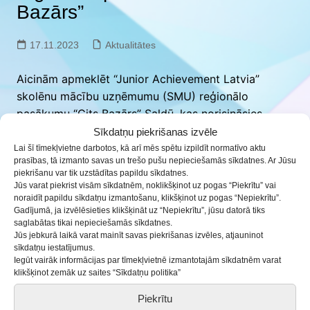
Bazārs”
17.11.2023
Aktualitātes
Aicinām apmeklēt “
Junior Achievement Latvia”
skolēnu mācību uzņēmumu (SMU) reģionālo
pasākumu “Cits Bazārs” Saldū, kas norisināsies
15.decembrī, TC “
Akvārijs”
, Tūristu ielā 3, Saldū.
Sīkdatņu piekrišanas izvēle
Apmeklētājiem būs iespēja iegādāties jauno
Lai šī tīmekļvietne darbotos, kā arī mēs spētu izpildīt normatīvo aktu
prasības, tā izmanto savas un trešo pušu nepieciešamās sīkdatnes. Ar Jūsu
uzņēmēju radītos produktus.
piekrišanu var tik uzstādītas papildu sīkdatnes.
Pieteikšanās skolēnu mācību uzņēmumiem, aizpildot
Jūs varat piekrist visām sīkdatnēm, noklikšķinot uz pogas “Piekrītu” vai
noraidīt papildu sīkdatņu izmantošanu, klikšķinot uz pogas “Nepiekrītu”.
anketu:
forms.gle/NVqfK9iiReMi67at7
Gadījumā, ja izvēlēsieties klikšķināt uz “Nepiekrītu”, jūsu datorā tiks
saglabātas tikai nepieciešamās sīkdatnes.
Jūs jebkurā laikā varat mainīt savas piekrišanas izvēles, atjauninot
sīkdatņu iestatījumus.
Iegūt vairāk informācijas par tīmekļvietnē izmantotajām sīkdatnēm varat
klikšķinot zemāk uz saites “Sīkdatņu politika”
Piekrītu