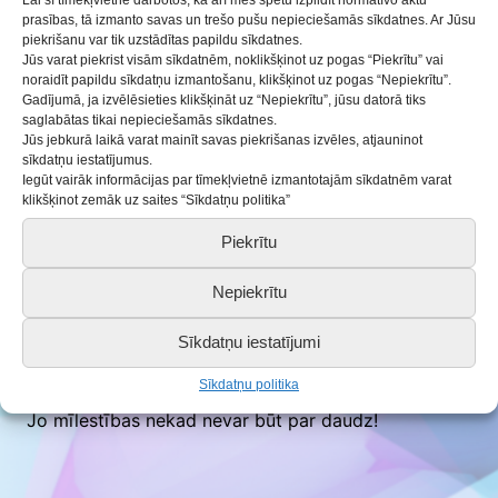
prasības, tā izmanto savas un trešo pušu nepieciešamās sīkdatnes. Ar Jūsu
14.02.2022
Aktualitātes
piekrišanu var tik uzstādītas papildu sīkdatnes.
Jūs varat piekrist visām sīkdatnēm, noklikšķinot uz pogas “Piekrītu” vai
noraidīt papildu sīkdatņu izmantošanu, klikšķinot uz pogas “Nepiekrītu”.
Šo nedēļu esam pasludinājuši par
MĪLESTĪBAS
Gadījumā, ja izvēlēsieties klikšķināt uz “Nepiekrītu”, jūsu datorā tiks
saglabātas tikai nepieciešamās sīkdatnes.
nedēļu
. Katru dienu (no 14.februāra līdz
Jūs jebkurā laikā varat mainīt savas piekrišanas izvēles, atjauninot
18.februārim) mūsu
Facebook
un
Instagram
profilos
sīkdatņu iestatījumus.
Iegūt vairāk informācijas par tīmekļvietnē izmantotajām sīkdatnēm varat
publicēsim pulciņu īpaši sirsnīgos sveicienus.
klikšķinot zemāk uz saites “Sīkdatņu politika”
Ieskaties un priecājies kopā ar mums!
Piekrītu
Aicinām sekot mūsu profiliem sociālajos tīklos:
Nepiekrītu
–
Facebook:
www.facebook.com/saldus.bjc.3
(Saldus
Bjc)
Sīkdatņu iestatījumi
–
Instagram:
saldus_bjc
Sīkdatņu politika
Jo mīlestības nekad nevar būt par daudz!