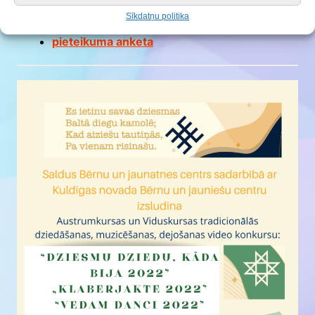
nolikums
Sīkdatņu politika
pieteikuma anketa