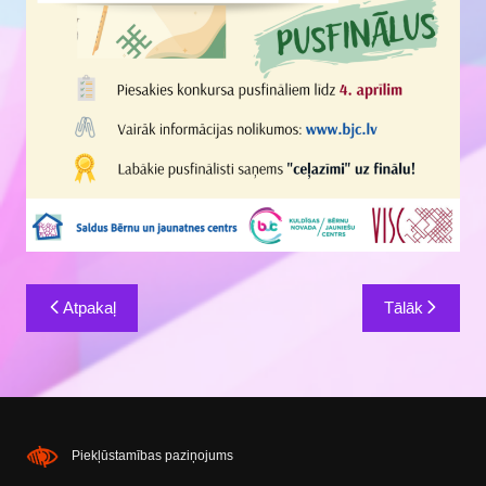
Ziņu
Atpakaļ
Tālāk
izvēlne
Piekļūstamības paziņojums