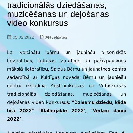
tradicionālās dziedāšanas,
muzicēšanas un dejošanas
video konkursus
09.02.2022
Aktualitātes
Lai veicinātu bērnu un jauniešu pilsoniskās
līdzdalības, kultūras izpratnes un pašizpausmes
mākslā lietpratību, Saldus Bērnu un jaunatnes centrs
sadarbībā ar Kuldīgas novada Bērnu un jauniešu
centru izsludina Austrumkursas un Viduskursas
tradicionālās dziedāšanas, muzicēšanas un
dejošanas video konkursus:
“Dziesmu dziedu, kāda
bija 2022”, “Klaberjakte 2022”, “Vedam danci
2022”
.
Aicinām pieteikties konkursa pusfinālam līdz
4.