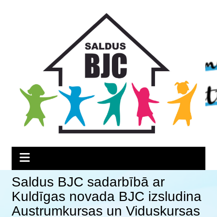
Skip
Skip
Skip
to
to
to
Content
navigation
content
Saldus BJC sadarbībā ar
Kuldīgas novada BJC izsludina
Austrumkursas un Viduskursas