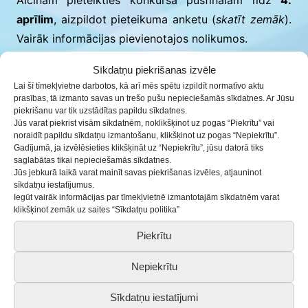
aprīlim
, aizpildot pieteikuma anketu (
skatīt zemāk
).
Vairāk informācijas pievienotajos nolikumos.
Sīkdatņu piekrišanas izvēle
“Dziesmu dziedu, kāda bija 2022”
Lai šī tīmekļvietne darbotos, kā arī mēs spētu izpildīt normatīvo aktu
prasības, tā izmanto savas un trešo pušu nepieciešamās sīkdatnes. Ar Jūsu
piekrišanu var tik uzstādītas papildu sīkdatnes.
nolikums
Jūs varat piekrist visām sīkdatnēm, noklikšķinot uz pogas “Piekrītu” vai
noraidīt papildu sīkdatņu izmantošanu, klikšķinot uz pogas “Nepiekrītu”.
pieteikuma anketa
Gadījumā, ja izvēlēsieties klikšķināt uz “Nepiekrītu”, jūsu datorā tiks
saglabātas tikai nepieciešamās sīkdatnes.
Jūs jebkurā laikā varat mainīt savas piekrišanas izvēles, atjauninot
sīkdatņu iestatījumus.
“Klaberjakte 2022”
Iegūt vairāk informācijas par tīmekļvietnē izmantotajām sīkdatnēm varat
klikšķinot zemāk uz saites “Sīkdatņu politika”
nolikums
Piekrītu
pieteikuma anketa
Nepiekrītu
“Vedam danci 2022”
Sīkdatņu iestatījumi