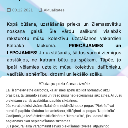
09.12.2021
Aktualitātes
Kopā būšana, uzstāšanās prieks un Ziemassvētku
noskaņa gaisā. Šie vārdu salikumi vislabāk
raksturotu mūsu kolektīvu uzstāšanos vakardien
Kalpaka laukumā.
PRIECĀJAMIES un
LEPOJAMIES!
Jo uzstāšanās, šādos vareni ziemīgos
apstākļos, ne katram būtu pa spēkam. Tāpēc, jo
īpaši vēlamies uzteikt mūsu kolektīvu dalībnieku,
vadītāju apņēmību, drosmi un iekšējo spēku.
Sīkdatņu piekrišanas izvēle
Paldies visiem mūsu kolektīvu dalībniekiem un to
Lai šī tīmekļvietne darbotos, kā arī mēs spētu izpildīt normatīvo aktu
vadītājām:
prasības, tā izmanto savas un trešo pušu nepieciešamās sīkdatnes. Ar Jūsu
piekrišanu var tik uzstādītas papildu sīkdatnes.
mūsdienu deju grupai
KENDI
(vadītāja
Jūs varat piekrist visām sīkdatnēm, noklikšķinot uz pogas “Piekrītu” vai
Kristīne Bērziņa);
noraidīt papildu sīkdatņu izmantošanu, klikšķinot uz pogas “Nepiekrītu”.
Gadījumā, ja izvēlēsieties klikšķināt uz “Nepiekrītu”, jūsu datorā tiks
skatuves studijai
(vadītāja Edīte Grigaite);
saglabātas tikai nepieciešamās sīkdatnes.
Jūs jebkurā laikā varat mainīt savas piekrišanas izvēles, atjauninot