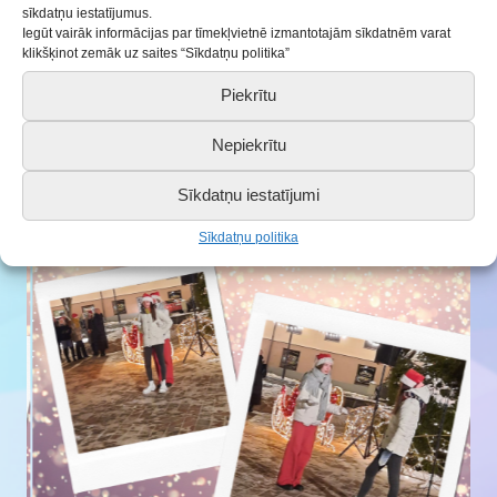
improvizācijas teātrim
(vadītāja Inguna Vēja);
sīkdatņu iestatījumus.
Iegūt vairāk informācijas par tīmekļvietnē izmantotajām sīkdatnēm varat
jauktajam korim
Ameno
(diriģente Diāna
klikšķinot zemāk uz saites “Sīkdatņu politika”
Demitere).
Piekrītu
Paldies par uzaicinājumu pasākuma organizatoram –
Nepiekrītu
Saldus TIKS centram.
Sīkdatņu iestatījumi
Ieskaties mūsu fotoattēlu kolāžās:
Sīkdatņu politika