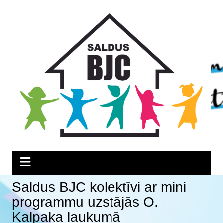
Skip
Skip
Skip
to
to
to
Content
navigation
content
Saldus BJC kolektīvi ar mini
programmu uzstājās O.
Kalpaka laukumā