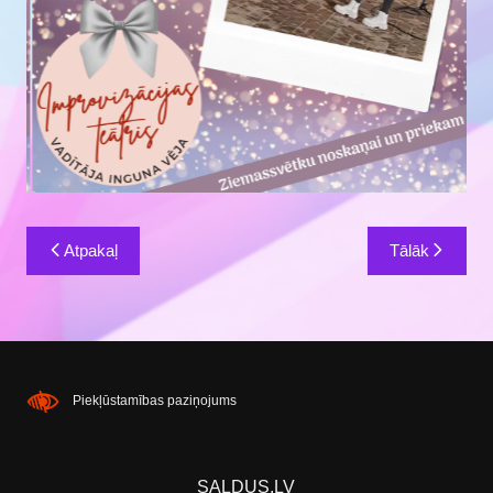
Ziņu
Atpakaļ
Tālāk
izvēlne
Piekļūstamības paziņojums
SALDUS.LV