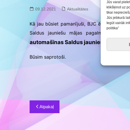
Saldus BJC interešu
Jūs varat piekr
izglītības programmu
klikšķinot uz p
09.12.2021
Aktualitātes
realizācija pirmsskol
tikai nepiecie
Jūs jebkurā lai
Iegūt vairāk i
Kā jau būsiet pamanījuši, BJC ēkas remonta
politika”
Saldus jauniešu mājas pagalmā ir inte
automašīnas Saldus jauniešu mājas 
Būsim saprotoši.
Ziņu
Atpakaļ
izvēlne