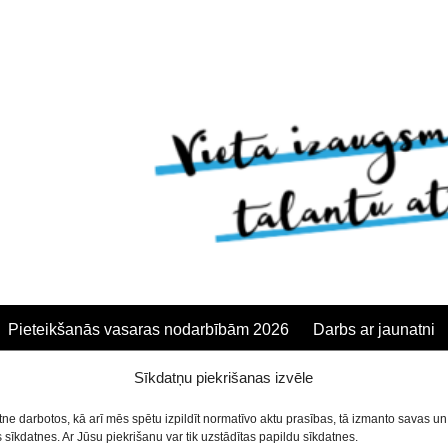
Pieteikšanās vasaras nodarbībām 2026
Darbs ar jaunatni
nenoparkot automašīnas Sa
Sīkdatņu piekrišanas izvēle
anās
etne darbotos, kā arī mēs spētu izpildīt normatīvo aktu prasības, tā izmanto savas u
sīkdatnes. Ar Jūsu piekrišanu var tik uzstādītas papildu sīkdatnes.