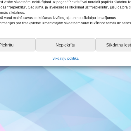
ist visām sīkdatnēm, noklikšķinot uz pogas “Piekrītu” vai noraidīt papildu sīkdatņu 
ogas “Nepiekrītu”. Gadījumā, ja izvēlēsieties klikšķināt uz “Nepiekrītu”, jūsu datorā 
ās
šamās sīkdatnes.
kā varat mainīt savas piekrišanas izvēles, atjauninot sīkdatņu iestatījumus.
nformācijas par tīmekļvietnē izmantotajām sīkdatnēm varat klikšķinot zemāk uz saite
 dēļ esam pārcēlušies uz pagalmā esošo Saldus jauniešu
nsīva mūsu audzēkņu plūsma. Drošības apsvērumu dē
pagalmā.
Piekrītu
Nepiekrītu
Sīkdatņu iest
Sīkdatņu politika