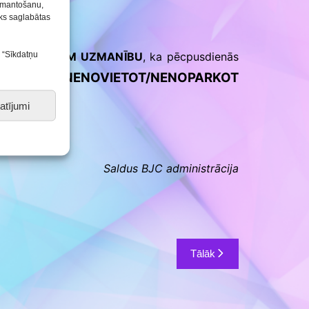
Konkursu un pasākumu
izmantošanu,
nolikumi
tiks saglabātas
s “Sīkdatņu
 māju.
VĒRŠAM UZMANĪBU
, ka pēcpusdienās
NENOVIETOT
/
NENOPARKOT
ļ – lūdzam
atījumi
Saldus BJC administrācija
Tālāk