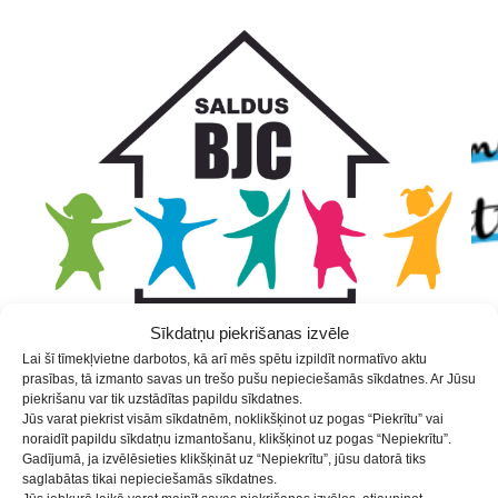
Skip
Skip
Skip
to
to
to
Content
navigation
content
Sīkdatņu piekrišanas izvēle
Lai šī tīmekļvietne darbotos, kā arī mēs spētu izpildīt normatīvo aktu
prasības, tā izmanto savas un trešo pušu nepieciešamās sīkdatnes. Ar Jūsu
piekrišanu var tik uzstādītas papildu sīkdatnes.
Pulciņu piedāvājums
Jūs varat piekrist visām sīkdatnēm, noklikšķinot uz pogas “Piekrītu” vai
noraidīt papildu sīkdatņu izmantošanu, klikšķinot uz pogas “Nepiekrītu”.
2022./2023. mācību gadam
Gadījumā, ja izvēlēsieties klikšķināt uz “Nepiekrītu”, jūsu datorā tiks
saglabātas tikai nepieciešamās sīkdatnes.