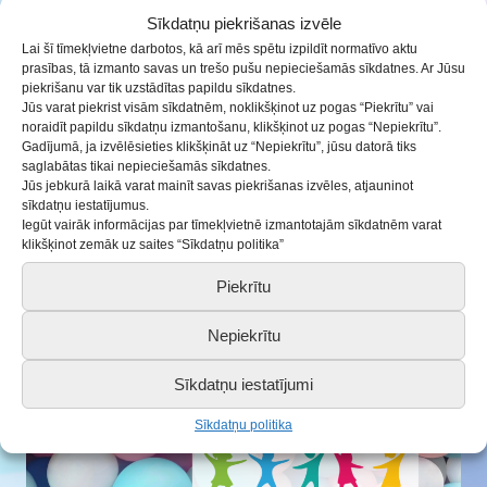
Sīkdatņu piekrišanas izvēle
Šis mācību gads iesāksies ar daudziem jaunumiem.
Lai šī tīmekļvietne darbotos, kā arī mēs spētu izpildīt normatīvo aktu
Viens no tiem – mums
JAUNS LOGO!
Turpmāk visur
prasības, tā izmanto savas un trešo pušu nepieciešamās sīkdatnes. Ar Jūsu
mūs varēsi atpazīt šādi. Vēl joprojām būsim bērniem
piekrišanu var tik uzstādītas papildu sīkdatnes.
Jūs varat piekrist visām sīkdatnēm, noklikšķinot uz pogas “Piekrītu” vai
un jauniešiem kā
MĀJIŅA,
kā vieta izaugsmei un
noraidīt papildu sīkdatņu izmantošanu, klikšķinot uz pogas “Nepiekrītu”.
savu talantu attīstībai. Lai jauns, jaudīgs starts
Gadījumā, ja izvēlēsieties klikšķināt uz “Nepiekrītu”, jūsu datorā tiks
saglabātas tikai nepieciešamās sīkdatnes.
mums visiem kopā!
Jūs jebkurā laikā varat mainīt savas piekrišanas izvēles, atjauninot
sīkdatņu iestatījumus.
Iegūt vairāk informācijas par tīmekļvietnē izmantotajām sīkdatnēm varat
Paldies par logo Ilzei Tomanovičai-Baronei.
klikšķinot zemāk uz saites “Sīkdatņu politika”
Piekrītu
Nepiekrītu
Sīkdatņu iestatījumi
Sīkdatņu politika