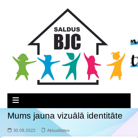
Skip
Skip
Skip
to
to
to
Content
navigation
content
Mums jauna vizuālā identitāte
30.08.2022
Aktualitātes