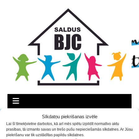
Skip
Skip
Skip
to
to
to
Content
navigation
content
Sveicam Zinību dienā!
Sīkdatņu piekrišanas izvēle
Lai šī tīmekļvietne darbotos, kā arī mēs spētu izpildīt normatīvo aktu
prasības, tā izmanto savas un trešo pušu nepieciešamās sīkdatnes. Ar Jūsu
01.09.2022
Aktualitātes
piekrišanu var tik uzstādītas papildu sīkdatnes.