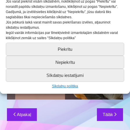
Jūs varat piekrist visām sīkdatnēm, noklikšķinot uz pogas “Piekrītu” vai
Sveicam Zinību dienā!
noraidīt papildu sīkdatņu izmantošanu, klikšķinot uz pogas “Nepiekrītu”.
Gadījumā, ja izvēlēsieties klikšķināt uz “Nepiekrītu”, jūsu datorā tiks
saglabātas tikai nepieciešamās sīkdatnes.
Jūs jebkurā laikā varat mainīt savas piekrišanas izvēles, atjauninot
sīkdatņu iestatījumus.
Iegūt vairāk informācijas par tīmekļvietnē izmantotajām sīkdatnēm varat
klikšķinot zemāk uz saites “Sīkdatņu politika”
Piekrītu
Nepiekrītu
Sīkdatņu iestatījumi
Sīkdatņu politika
Ziņu
Atpakaļ
Tālāk
izvēlne