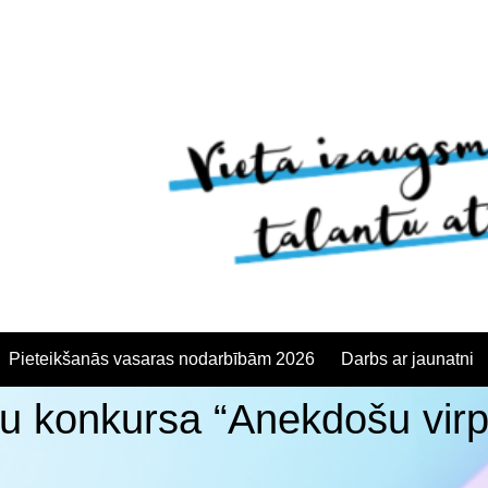
Pieteikšanās vasaras nodarbībām 2026
Darbs ar jaunatni
u konkursa “Anekdošu virpu
anās