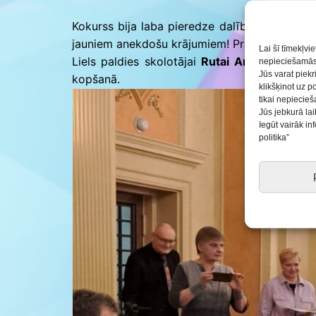
Kokurss bija laba pieredze dalībniekiem, jo, 
jauniem anekdošu krājumiem! Priecājamies un
Lai šī tīmekļvi
Liels paldies skolotājai
Rutai Arnei
par iegul
nepieciešamās 
Jūs varat piekr
kopšanā.
klikšķinot uz p
tikai nepiecie
Jūs jebkurā lai
Iegūt vairāk i
politika”