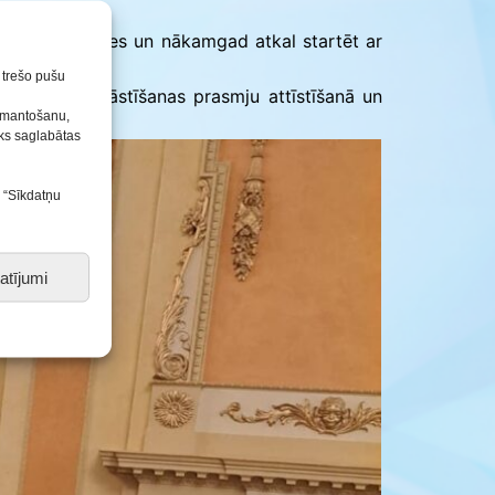
vēlam neapstāties un nākamgad atkal startēt ar
n trešo pušu
icionālās stāstīšanas prasmju attīstīšanā un
izmantošanu,
tiks saglabātas
s “Sīkdatņu
atījumi