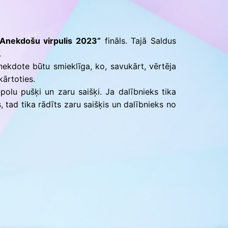
Konkursu un pasākumu
nolikumi
„Anekdošu virpulis 2023“
fināls. Tajā Saldus
.
 anekdote būtu smieklīga, ko, savukārt, vērtēja
kārtoties.
ūpolu pušķi un zaru saišķi. Ja dalībnieks tika
s, tad tika rādīts zaru saišķis un dalībnieks no