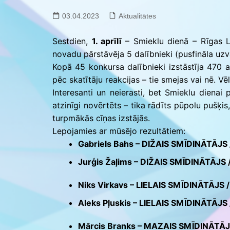
Saldus BJC interešu
izglītības programmu
03.04.2023
Aktualitātes
realizācija pirmsskol
Sestdien,
1. aprīlī
– Smieklu dienā – Rīgas L
novadu pārstāvēja 5 dalībnieki (pusfināla uzv
Kopā 45 konkursa dalībnieki izstāstīja 470 ane
pēc skatītāju reakcijas – tie smejas vai nē. V
Interesanti un neierasti, bet Smieklu dienai 
atzinīgi novērtēts – tika rādīts pūpolu pušķis,
turpmākās cīņas izstājās.
Lepojamies ar mūsējo rezultātiem:
Gabriels Bahs – DIŽAIS SMĪDINĀTĀJS 
Jurģis Žaļims – DIŽAIS SMĪDINĀTĀJS /
Niks Virkavs – LIELAIS SMĪDINĀTĀJS /
Aleks Pļuskis – LIELAIS SMĪDINĀTĀJS 
Mārcis Branks – MAZAIS SMĪDINĀTĀJS