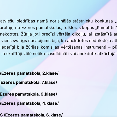
ās
atviešu biedrības namā norisinājās stāstnieku konkursa
arētāji) no Ezeres pamatskolas, folkloras kopas „Kamolītis”
kdotes. Žūrija ļoti precīzi vērtēja dikciju, lai izstāstītā
ēl viens svarīgs nosacījums bija, ka anekdotes nedrīkstēja at
piederīgi bija žūrijas komisijas vērtēšanas instrumenti – p
 ja skatītāji zālē netika sasmīdināti vai anekdote atkārtojā
/Ezeres pamatskola, 2.klase/
Ezeres pamatskola, 7.klase/
Ezeres pamatskola, 9.klase/
/Ezeres pamatskola, 4.klase/
 /Ezeres pamatskola, 6.klase/