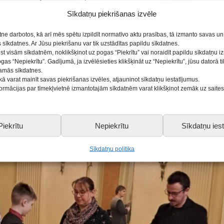
Sīkdatņu piekrišanas izvēle
kā paši atzina, šī nebija viegla, bet vērtīga pieredze! No
 lepojamies!
etne darbotos, kā arī mēs spētu izpildīt normatīvo aktu prasības, tā izmanto savas u
dīto darbu dalībnieku sagatavošanā, nesavtīgu darbu trad
sīkdatnes. Ar Jūsu piekrišanu var tik uzstādītas papildu sīkdatnes.
ist visām sīkdatnēm, noklikšķinot uz pogas “Piekrītu” vai noraidīt papildu sīkdatņu 
ogas “Nepiekrītu”. Gadījumā, ja izvēlēsieties klikšķināt uz “Nepiekrītu”, jūsu datorā 
šamās sīkdatnes.
kā varat mainīt savas piekrišanas izvēles, atjauninot sīkdatņu iestatījumus.
nformācijas par tīmekļvietnē izmantotajām sīkdatnēm varat klikšķinot zemāk uz saite
Piekrītu
Nepiekrītu
Sīkdatņu iest
Sīkdatņu politika