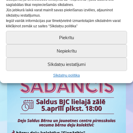
saglabātas tikai nepieciešamās sīkdatnes.
koncertmeistare Mārīte Ukavica/.
Jūs jebkurā laikā varat mainīt savas piekrišanas izvēles, atjauninot
sīkdatņu iestatījumus.
Uz tikšanos koncertā “Lieldienu sadancis”!
Iegūt vairāk informācijas par tīmekļvietnē izmantotajām sīkdatnēm varat
PS. Afišas sagatavi veidoja Markuss no mūsu
klikšķinot zemāk uz saites “Sīkdatņu politika”
grafiskā dizaina pulciņa.
Piekrītu
Nepiekrītu
Sīkdatņu iestatījumi
Sīkdatņu politika