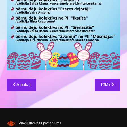
Ziņu
Atpakaļ
Tālāk
izvēlne
Piekļūstamības paziņojums