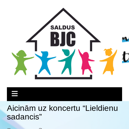
Skip
Skip
Skip
to
to
to
Content
navigation
content
Aicinām uz koncertu “Lieldienu
sadancis”