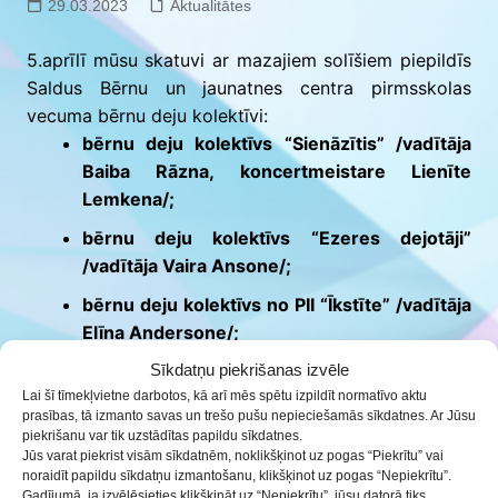
29.03.2023
Aktualitātes
5.aprīlī mūsu skatuvi ar mazajiem solīšiem piepildīs
Saldus Bērnu un jaunatnes centra pirmsskolas
vecuma bērnu deju kolektīvi:
bērnu deju kolektīvs “Sienāzītis” /vadītāja
Baiba Rāzna, koncertmeistare Lienīte
Lemkena/;
bērnu deju kolektīvs “Ezeres dejotāji”
/vadītāja Vaira Ansone/;
bērnu deju kolektīvs no PII “Īkstīte” /vadītāja
Elīna Andersone/;
bērnu deju kolektīvs no PII “Sienāzītis”
Sīkdatņu piekrišanas izvēle
/vadītāja Baiba Rāzna, koncertmeistare Vita
Lai šī tīmekļvietne darbotos, kā arī mēs spētu izpildīt normatīvo aktu
prasības, tā izmanto savas un trešo pušu nepieciešamās sīkdatnes. Ar Jūsu
Ramate/;
piekrišanu var tik uzstādītas papildu sīkdatnes.
Jūs varat piekrist visām sīkdatnēm, noklikšķinot uz pogas “Piekrītu” vai
bērnu deju kolektīvs “Zvaniņi” no PII
noraidīt papildu sīkdatņu izmantošanu, klikšķinot uz pogas “Nepiekrītu”.
“Mūsmājas” /vadītāja Aira Nāruna,
Gadījumā, ja izvēlēsieties klikšķināt uz “Nepiekrītu”, jūsu datorā tiks