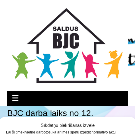
Skip
Skip
Skip
to
to
to
Content
navigation
content
BJC darba laiks no 12.
septembra līdz 16. septembrim
Sīkdatņu piekrišanas izvēle
Lai šī tīmekļvietne darbotos, kā arī mēs spētu izpildīt normatīvo aktu