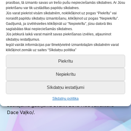
08.09.2022
Aktualitātes
prasības, tā izmanto savas un trešo pušu nepieciešamās sīkdatnes. Ar Jūsu
piekrišanu var tik uzstādītas papildu sīkdatnes.
Jūs varat piekrist visām sīkdatnēm, noklikšķinot uz pogas “Piekrītu” vai
Jau pilnā jaudā sākusies
PIETEIKŠANĀS
mūsu
noraidīt papildu sīkdatņu izmantošanu, klikšķinot uz pogas “Nepiekrītu”.
pulciņiem. Informējam par nākamās nedēļas darba
Gadījumā, ja izvēlēsieties klikšķināt uz “Nepiekrītu”, jūsu datorā tiks
saglabātas tikai nepieciešamās sīkdatnes.
laiku. Strādāsim arī pusdienas pārtraukumā.
Jūs jebkurā laikā varat mainīt savas piekrišanas izvēles, atjauninot
Atgādinām, ka iesniegumu vari aizpildīt:
sīkdatņu iestatījumus.
gan klātienē pie mums BJC (uz remonta laiku
Iegūt vairāk informācijas par tīmekļvietnē izmantotajām sīkdatnēm varat
klikšķinot zemāk uz saites “Sīkdatņu politika”
atrodamies Saldus jauniešu mājā),
Piekrītu
gan elektroniski, parakstot iesniegumu ar
drošu elektronisko parakstu.
Nepiekrītu
Iesnieguma forma, līgums un citi saistošie
Sīkdatņu iestatījumi
dokumenti šeit:
www.bjc.lv/…/dokumenti-iesniegumi-
saistosie-noteik/
Sīkdatņu politika
Jautājumu gadījumā zvanīt 26184183 /direktore
Dace Vaļko/.