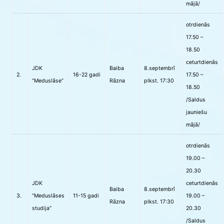
mājā/
otrdienās
17.50 –
18.50
ceturtdienās
JDK
Baiba
8.septembrī
2.
16-22 gadi
17.50 –
“Meduslāse”
Rāzna
plkst. 17:30
18.50
/Saldus
jauniešu
mājā/
otrdienās
19.00 –
20.30
JDK
ceturtdienās
Baiba
8.septembrī
3.
“Meduslāses
11-15 gadi
19.00 –
Rāzna
plkst. 17:30
studija”
20.30
/Saldus