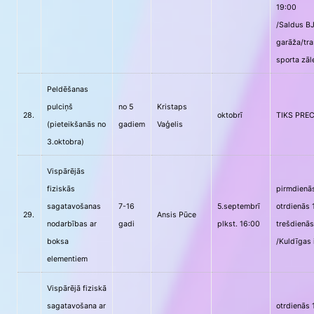
19:00
/Saldus B
garāža/tr
sporta zāl
Peldēšanas
pulciņš
no 5
Kristaps
28.
oktobrī
TIKS PRE
(pieteikšanās no
gadiem
Vaģelis
3.oktobra)
Vispārējās
fiziskās
pirmdienās
sagatavošanas
7-16
5.septembrī
otrdienās 
29.
Ansis Pūce
nodarbības ar
gadi
plkst. 16:00
trešdienās
boksa
/Kuldīgas 
elementiem
Vispārējā fiziskā
sagatavošana ar
otrdienās 