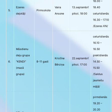
18.00 –
Ezeres
Vaira
13.septembrī
18.40
5.
Pirmsskola
dejotāji
Ansone
plkst. 18:00
ceturtdienās
16.30 – 17.10
/Ezeres KN/
ceturtdienās
16.10 –
Mūsdienu
16.50
deju grupa
piektdienās
Kristīne
22.septembrī
6.
“KENDI”
8-11 gadi
14.50 –
Bērziņa
plkst. 17:00
(mazā
15.50
grupa)
/Saldus
jauniešu
mājā/
pirmdienās
19.20 –
20.20