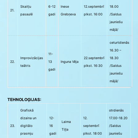
Skaitļu
6-12
Inese
12.septembrī
18.00
21.
pasaulē
gadi
Grebņeva
plkst. 16:00
/Saldus
jauniešu
mājā/
ceturtdienās
16.30 –
11-
Improvizācijas
22.septembrī
18.30
22.
13
Inguna Vēja
teātris
plkst. 16:30
/Saldus
gadi
jauniešu
mājā/
TEHNOLOĢIJAS:
Grafiskā
otrdienās
dizaina un
12-
12.
17.00-18.20
Laima
23.
digitālo
16
septembrī
/Saldus
Tiļļa
prasmju
gadi
plkst. 18:00
jauniešu