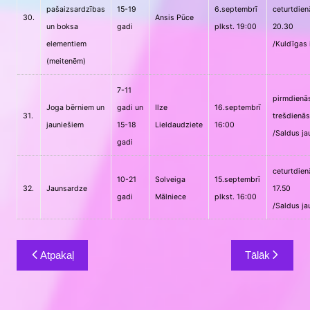
pašaizsardzības
15-19
6.septembrī
ceturtdien
30.
Ansis Pūce
un boksa
gadi
plkst. 19:00
20.30
elementiem
/Kuldīgas 
(meitenēm)
7-11
pirmdienās
Joga bērniem un
gadi un
Ilze
16.septembrī
31.
trešdienās
jauniešiem
15-18
Lieldaudziete
16:00
/Saldus ja
gadi
ceturtdien
10-21
Solveiga
15.septembrī
32.
Jaunsardze
17.50
gadi
Mālniece
plkst. 16:00
/Saldus ja
Ziņu
Atpakaļ
Tālāk
izvēlne