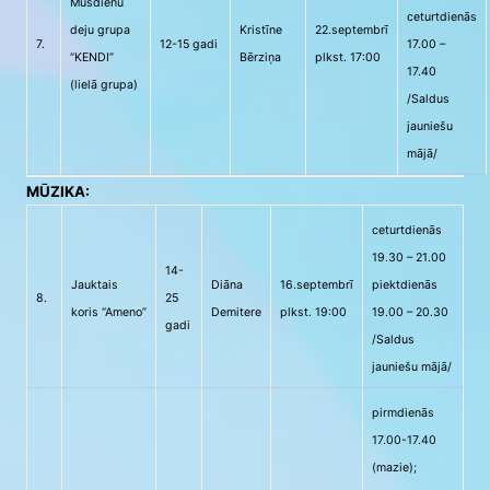
Mūsdienu
ceturtdienās
deju grupa
Kristīne
22.septembrī
7.
12-15 gadi
17.00 –
“KENDI”
Bērziņa
plkst. 17:00
17.40
(lielā grupa)
/Saldus
jauniešu
mājā/
MŪZIKA:
ceturtdienās
19.30 – 21.00
14-
Jauktais
Diāna
16.septembrī
piektdienās
8.
25
koris “Ameno”
Demitere
plkst. 19:00
19.00 – 20.30
gadi
/Saldus
jauniešu mājā/
pirmdienās
17.00-17.40
(mazie);