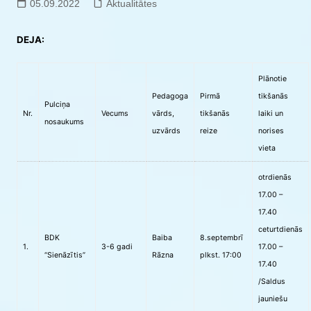
05.09.2022
Aktualitātes
DEJA:
Plānotie
Pedagoga
Pirmā
tikšanās
Pulciņa
Nr.
Vecums
vārds,
tikšanās
laiki un
nosaukums
uzvārds
reize
norises
vieta
otrdienās
17.00 –
17.40
ceturtdienās
BDK
Baiba
8.septembrī
1.
3-6 gadi
17.00 –
“Sienāzītis”
Rāzna
plkst. 17:00
17.40
/Saldus
jauniešu