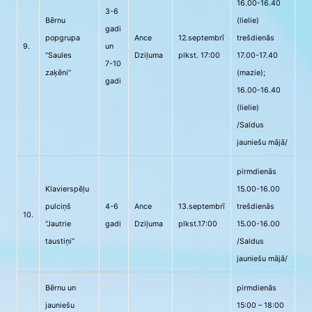
16.00-16.40
3-6
Bērnu
(lielie)
gadi
popgrupa
Ance
12.septembrī
trešdienās
9.
un
“Saules
Dziļuma
plkst. 17:00
17.00-17.40
7-10
zaķēni”
(mazie);
gadi
16.00-16.40
(lielie)
/Saldus
jauniešu mājā/
pirmdienās
Klavierspēļu
15.00-16.00
pulciņš
4-6
Ance
13.septembrī
trešdienās
10.
“Jautrie
gadi
Dziļuma
plkst.17:00
15.00-16.00
taustiņi”
/Saldus
jauniešu mājā/
Bērnu un
pirmdienās
jauniešu
15:00 – 18:00