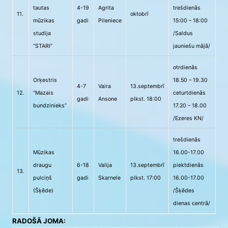
tautas
4-19
Agrita
trešdienās
11.
oktobrī
mūzikas
gadi
Pileniece
15:00 – 18:00
studija
/Saldus
“STARI”
jauniešu mājā/
otrdienās
Orķestris
18.50 – 19.30
4-7
Vaira
13.septembrī
12.
“Mazais
ceturtdienās
gadi
Ansone
plkst. 18:00
bundzinieks”
17.20 – 18.00
/Ezeres KN/
trešdienās
Mūzikas
16.00-17.00
draugu
6-18
Valija
13.septembrī
piektdienās
13.
pulciņš
gadi
Skarnele
plkst. 17:00
16.00-17.00
(Šķēde)
/Šķēdes
dienas centrā/
RADOŠĀ JOMA: