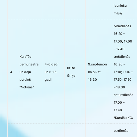
jauniešu
mājā/
pirmdienās
16.20 –
17.00; 17.00
– 17.40
Kursīšu
trešdienās
bērnu teātra
4-6 gadi
9.septembrī
16.30 –
Ilzīte
4.
un deju
un 6-15
no plkst.
17.10; 17.10 –
Griķe
pulciņš
gadi
16:30
17.50; 17.50
“Notiņas”
– 18.30
ceturtdienās
17.00 –
17.40
/Kursīšu KC/
otrdienās