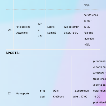
mājā/
cetutdienās
18.00-
13-
Foto pulciņš
Lauris
12.septembrī
19.20
26.
21
“Attēlnieki”
Kalniņš
plkst. 18:00
/Saldus
gadi
jauniešu
mājā/
SPORTS:
pirmdienās
/sporta zā
otrdienās 
trešdienās
/sporta zā
5-18
Uģis
12.septembrī
ceturtdien
27.
Motosports
gadi
Kleščovs
plkst. 17:00
19:00
piektdienā