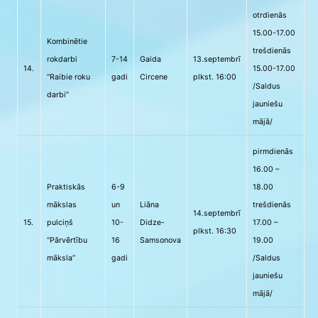
otrdienās
15.00-17.00
Kombinētie
trešdienās
rokdarbi
7-14
Gaida
13.septembrī
14.
15.00-17.00
“Raibie roku
gadi
Circene
plkst. 16:00
/Saldus
darbi”
jauniešu
mājā/
pirmdienās
16.00 –
Praktiskās
6-9
18.00
mākslas
un
Liāna
trešdienās
14.septembrī
15.
pulciņš
10-
Didze-
17.00 –
plkst. 16:30
“Pārvērtību
16
Samsonova
19.00
māksla”
gadi
/Saldus
jauniešu
mājā/