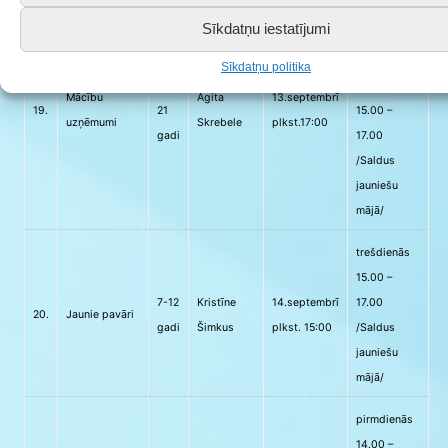
otrdienās
Sīkdatņu iestatījumi
17.00 –
19.00
Sīkdatņu politika
10-
ceturtdienās
Mācību
Agita
13.septembrī
19.
21
15.00 –
uzņēmumi
Skrebele
plkst.17:00
gadi
17.00
/Saldus
jauniešu
mājā/
trešdienās
15.00 –
7-12
Kristīne
14.septembrī
17.00
20.
Jaunie pavāri
gadi
Šimkus
plkst. 15:00
/Saldus
jauniešu
mājā/
pirmdienās
14.00 –