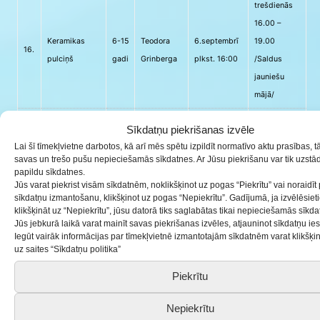
trešdienās
16.00 –
Keramikas
6-15
Teodora
6.septembrī
19.00
16.
pulciņš
gadi
Grinberga
plkst. 16:00
/Saldus
jauniešu
mājā/
katru darba
Sīkdatņu piekrišanas izvēle
Rīta
dienu 10.00
Lai šī tīmekļvietne darbotos, kā arī mēs spētu izpildīt normatīvo aktu prasības, 
savas un trešo pušu nepieciešamās sīkdatnes. Ar Jūsu piekrišanu var tik uzstād
nodarbības
3-5
Sanita
12.septembrī
– 13:00
17.
papildu sīkdatnes.
bērniem
gadi
Žideļūna
plkst. 10:00
/Saldus
Jūs varat piekrist visām sīkdatnēm, noklikšķinot uz pogas “Piekrītu” vai noraidīt
“Mazā skoliņa”
jauniešu
sīkdatņu izmantošanu, klikšķinot uz pogas “Nepiekrītu”. Gadījumā, ja izvēlēsiet
klikšķināt uz “Nepiekrītu”, jūsu datorā tiks saglabātas tikai nepieciešamās sīkda
mājā/
Jūs jebkurā laikā varat mainīt savas piekrišanas izvēles, atjauninot sīkdatņu ies
Iegūt vairāk informācijas par tīmekļvietnē izmantotajām sīkdatnēm varat klikšķ
piektdienās
uz saites “Sīkdatņu politika”
Saldus BJC
7-19
16.septembrī
17.00 –
18.
mazpulks
Ilze Kļava
Piekrītu
gadi
plkst.17:00
19.00
Jaunmuižā
Jaunlutriņos
Nepiekrītu