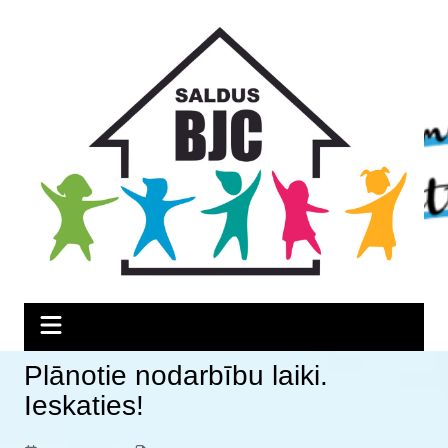
Skip
Skip
Skip
to
to
to
Content
navigation
content
Plānotie nodarbību laiki.
Ieskaties!