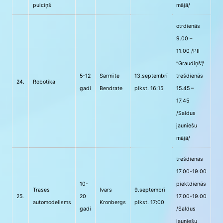
pulciņš
mājā/
otrdienās
9.00 –
11.00 /PII
“Graudiņš”/
5-12
Sarmīte
13.septembrī
trešdienās
24.
Robotika
gadi
Bendrate
plkst. 16:15
15.45 –
17.45
/Saldus
jauniešu
mājā/
trešdienās
17.00-19.00
10-
piektdienās
Trases
Ivars
9.septembrī
25.
20
17.00-19.00
automodelisms
Kronbergs
plkst. 17:00
gadi
/Saldus
jauniešu