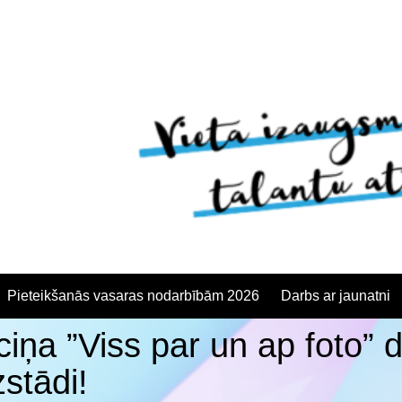
Pieteikšanās vasaras nodarbībām 2026
Darbs ar jaunatni
ciņa ”Viss par un ap foto” 
anās
zstādi!