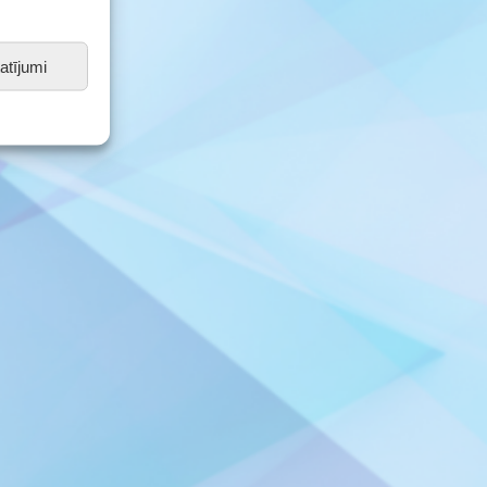
atījumi