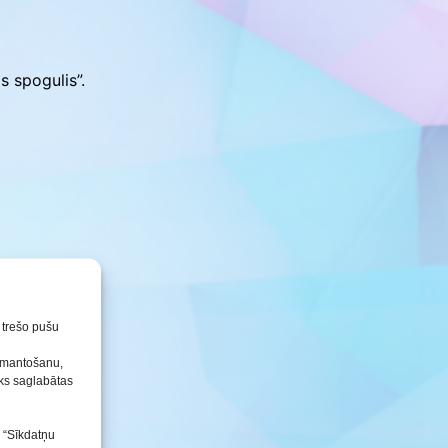
Konkursu un pasākumu
nolikumi
s spogulis”.
n trešo pušu
izmantošanu,
tiks saglabātas
s “Sīkdatņu