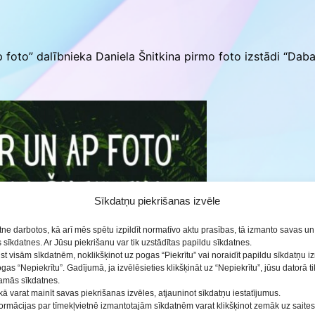
ās
 foto” dalībnieka Daniela Šnitkina pirmo foto izstādi “Daba
Sīkdatņu piekrišanas izvēle
etne darbotos, kā arī mēs spētu izpildīt normatīvo aktu prasības, tā izmanto savas u
sīkdatnes. Ar Jūsu piekrišanu var tik uzstādītas papildu sīkdatnes.
ist visām sīkdatnēm, noklikšķinot uz pogas “Piekrītu” vai noraidīt papildu sīkdatņu 
ogas “Nepiekrītu”. Gadījumā, ja izvēlēsieties klikšķināt uz “Nepiekrītu”, jūsu datorā 
šamās sīkdatnes.
kā varat mainīt savas piekrišanas izvēles, atjauninot sīkdatņu iestatījumus.
nformācijas par tīmekļvietnē izmantotajām sīkdatnēm varat klikšķinot zemāk uz saite