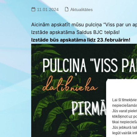
Saldus BJC interešu
izglītības programmu
11.01.2024
Aktualitātes
realizācija pirmsskol
Aicinām apskatīt mūsu pulciņa “Viss par un ap
Izstāde apskatāma Saldus BJC telpās!
Izstāde būs apskatāma līdz 23.februārim!
Lai šī tīmekļvi
nepieciešamās 
Jūs varat piekr
klikšķinot uz p
tikai nepiecie
Jūs jebkurā lai
Iegūt vairāk i