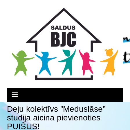
Skip
Skip
Skip
to
to
to
Content
navigation
content
Deju kolektīvs ”Meduslāse”
studija aicina pievienoties
PUIŠUS!