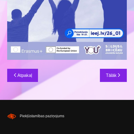
Ziņu
Atpakaļ
Tālāk
izvēlne
Piekļūstamības paziņojums