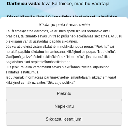
Darbnīcu vada:
Ieva Kaltniece, mācību vadītāja
Pieteikšanās līdz 19.janvārim (ieskaitot), aizpildot
Sīkdatņu piekrišanas izvēle
tiešsaistes anketu:
ieej.lv/26_01
Lai šī tīmekļvietne darbotos, kā arī mēs spētu izpildīt normatīvo aktu
prasības, tā izmanto savas un trešo pušu nepieciešamās sīkdatnes. Ar Jūsu
piekrišanu var tik uzstādītas papildu sīkdatnes.
Jūs varat piekrist visām sīkdatnēm, noklikšķinot uz pogas “Piekrītu” vai
noraidīt papildu sīkdatņu izmantošanu, klikšķinot uz pogas “Nepiekrītu”.
No vienas skolas, organizācijas, jauniešu centra
Gadījumā, ja izvēlēsieties klikšķināt uz “Nepiekrītu”, jūsu datorā tiks
aicinām pieteikties dalībnieku grupu vismaz 2
saglabātas tikai nepieciešamās sīkdatnes.
Jūs jebkurā laikā varat mainīt savas piekrišanas izvēles, atjauninot
cilvēku sastāvā, katrs dalībnieks piesakās atsevišķi.
sīkdatņu iestatījumus.
Iegūt vairāk informācijas par tīmekļvietnē izmantotajām sīkdatnēm varat
Darbnīcas laikā tiek nodrošināta dalībnieku
klikšķinot zemāk uz saites “Sīkdatņu politika”
ēdināšana.
Piekrītu
Vairāk par Erasmus+ jaunatnes līdzdalības
Nepiekrītu
projektiem uzzini šeit:
jaunatne.gov.lv/par-
Sīkdatņu iestatījumi
agenturu/programmas-projekti/erasmus/jaunatnes-
lidzdalibas-projekti/