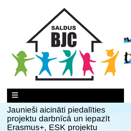
Skip
Skip
Skip
to
to
to
Content
navigation
content
Jaunieši aicināti piedalīties
projektu darbnīcā un iepazīt
Erasmus+, ESK projektu