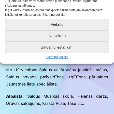
Jūs jebkurā laikā varat mainīt savas piekrišanas izvēles, atjauninot
sīkdatņu iestatījumus.
* Uzdevumu trasītē dalībnieki startēs komandās, tās
Iegūt vairāk informācijas par tīmekļvietnē izmantotajām sīkdatnēm varat
klikšķinot zemāk uz saites “Sīkdatņu politika”
tiks veidotas pasākuma dienā
Piekrītu
Lai uzzinātu par jauniešu aktualitātēm, esi Saldus
novada jauniešu, Saldus jauniešu mājas un
Nepiekrītu
Brocēnu jauniešu mājas Facebook un Instagram
Sīkdatņu iestatījumi
sekotājs!
Sīkdatņu politika
Pasākumu rīko
Saldus Bērnu un jaunatnes centra
struktūrvienības Saldus un Brocēnu jauniešu mājas,
Saldus novada pašvaldības Izglītības pārvaldes
Jaunatnes lietu speciāliste.
Atbalsta:
Saldus Mūzikas skola, Helēnas dārzs,
Druvas saldējums, Krasta Puse, Tase u.c.