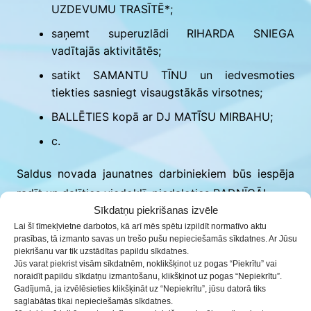
UZDEVUMU TRASĪTĒ*;
saņemt superuzlādi RIHARDA SNIEGA
vadītajās aktivitātēs;
satikt SAMANTU TĪNU un iedvesmoties
tiekties sasniegt visaugstākās virsotnes;
BALLĒTIES kopā ar DJ MATĪSU MIRBAHU;
c.
Saldus novada jaunatnes darbiniekiem būs iespēja
radīt un dalīties viedoklī, piedaloties RADNĪCĀ!
Sīkdatņu piekrišanas izvēle
* Uzdevumu trasīte ir projekta “Darbs ar jaunatni
Lai šī tīmekļvietne darbotos, kā arī mēs spētu izpildīt normatīvo aktu
prasības, tā izmanto savas un trešo pušu nepieciešamās sīkdatnes. Ar Jūsu
Saldus novadā – Nākamais solis” aktivitāte, Projekts
piekrišanu var tik uzstādītas papildu sīkdatnes.
īstenots Izglītības un zinātnes ministrijas Jaunatnes
Jūs varat piekrist visām sīkdatnēm, noklikšķinot uz pogas “Piekrītu” vai
noraidīt papildu sīkdatņu izmantošanu, klikšķinot uz pogas “Nepiekrītu”.
politikas valsts programmas 2022.-2024. gadam
Gadījumā, ja izvēlēsieties klikšķināt uz “Nepiekrītu”, jūsu datorā tiks
saglabātas tikai nepieciešamās sīkdatnes.
valsts budžeta finansējuma ietvaros.