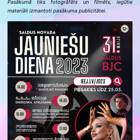
Pasākumā tiks fotogrāfēts un filmēts, iegūtie
materiāli izmantoti pasākuma publicitātei.