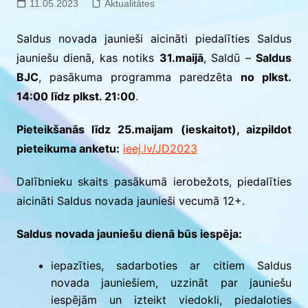
11.05.2023
Aktualitātes
Saldus novada jaunieši aicināti piedalīties Saldus
jauniešu dienā, kas notiks
31.maijā
, Saldū –
Saldus
BJC
, pasākuma programma paredzēta
no plkst.
14:00 līdz plkst. 21:00
.
Pieteikšanās līdz 25.maijam (ieskaitot), aizpildot
pieteikuma anketu:
ieej.lv/JD2023
Dalībnieku skaits pasākumā ierobežots, piedalīties
aicināti Saldus novada jaunieši vecumā 12+.
Saldus novada jauniešu dienā būs iespēja:
iepazīties, sadarboties ar citiem Saldus
novada jauniešiem, uzzināt par jauniešu
iespējām un izteikt viedokli, piedaloties