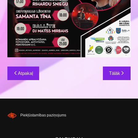
Ziņu
Atpakaļ
Tālāk
izvēlne
Piekļūstamības paziņojums