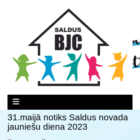
Skip
Skip
Skip
to
to
to
Content
navigation
content
31.maijā notiks Saldus novada
jauniešu diena 2023