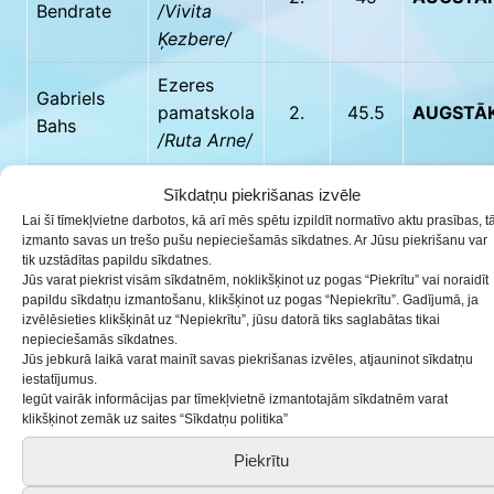
Bendrate
/Vivita
Ķezbere/
Ezeres
Gabriels
pamatskola
2.
45.5
AUGSTĀ
Bahs
/Ruta Arne/
Saldus
Sīkdatņu piekrišanas izvēle
Melānija
vidusskola
Lai šī tīmekļvietne darbotos, kā arī mēs spētu izpildīt normatīvo aktu prasības, t
2.
45.5
AUGSTĀ
Kinča
/Sandra
izmanto savas un trešo pušu nepieciešamās sīkdatnes. Ar Jūsu piekrišanu var
tik uzstādītas papildu sīkdatnes.
Laure/
Jūs varat piekrist visām sīkdatnēm, noklikšķinot uz pogas “Piekrītu” vai noraidīt
papildu sīkdatņu izmantošanu, klikšķinot uz pogas “Nepiekrītu”. Gadījumā, ja
Brocēnu
izvēlēsieties klikšķināt uz “Nepiekrītu”, jūsu datorā tiks saglabātas tikai
nepieciešamās sīkdatnes.
Jasmīna
vidusskola
5.
45
AUGSTĀ
Jūs jebkurā laikā varat mainīt savas piekrišanas izvēles, atjauninot sīkdatņu
Davidāne
/Daiga
iestatījumus.
Staško/
Iegūt vairāk informācijas par tīmekļvietnē izmantotajām sīkdatnēm varat
klikšķinot zemāk uz saites “Sīkdatņu politika”
Druvas
Piekrītu
Sāra
vidusskola
6.
45
AUGSTĀ