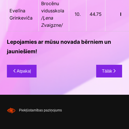
Brocēnu
Evelīna
vidusskola
10.
44.75
I
Grinkeviča
/Ļena
Zvaigzne/
Lepojamies ar mūsu novada bērniem un
jauniešiem!
Ziņu
Atpakaļ
Tālāk
izvēlne
Piekļūstamības paziņojums