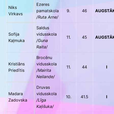
Ezeres
Niks
pamatskola
9.
46
AUGSTĀ
Virkavs
/Ruta Arne/
Saldus
Sofija
vidusskola
11.
45
AUGSTĀ
Kaļmuka
/Guna
Raita/
Brocēnu
Kristiāns
vidusskola
11.
44
I
Priedītis
/Mairita
Neilande/
Druvas
Madara
vidusskola
10.
41.5
I
Zadovska
/Līga
Kaļišuka/