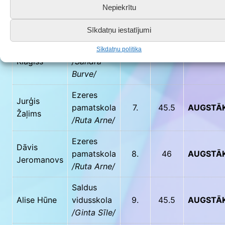
Mickēviča
/Sandra
Nepiekrītu
Burve/
Sīkdatņu iestatījumi
Druvas
Jēkabs
vidusskola
Sīkdatņu politika
6.
46
AUGSTĀ
Klagišs
/Sandra
Burve/
Ezeres
Jurģis
pamatskola
7.
45.5
AUGSTĀ
Žaļims
/Ruta Arne/
Ezeres
Dāvis
pamatskola
8.
46
AUGSTĀ
Jeromanovs
/Ruta Arne/
Saldus
Alise Hūne
vidusskola
9.
45.5
AUGSTĀ
/Ginta Sīle/