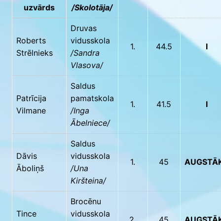
uzvārds
/Skolotāja/
Druvas
Roberts
vidusskola
1.
44.5
I
Strēlnieks
/Sandra
Vlasova/
Saldus
Patrīcija
pamatskola
1.
41.5
I
Vilmane
/Inga
Ābelniece/
Saldus
Dāvis
vidusskola
1.
45
AUGSTĀ
Āboliņš
/Una
Kiršteina/
Brocēnu
Tince
vidusskola
2.
45
AUGSTĀ