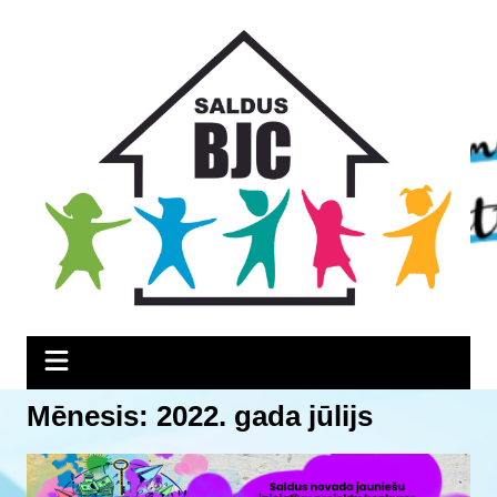
Skip
Skip
Skip
to
to
to
Content
navigation
content
Mēnesis:
2022. gada jūlijs