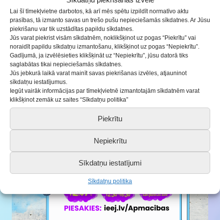
Lai šī tīmekļvietne darbotos, kā arī mēs spētu izpildīt normatīvo aktu
prasības, tā izmanto savas un trešo pušu nepieciešamās sīkdatnes. Ar Jūsu
piekrišanu var tik uzstādītas papildu sīkdatnes.
Jūs varat piekrist visām sīkdatnēm, noklikšķinot uz pogas “Piekrītu” vai
noraidīt papildu sīkdatņu izmantošanu, klikšķinot uz pogas “Nepiekrītu”.
Gadījumā, ja izvēlēsieties klikšķināt uz “Nepiekrītu”, jūsu datorā tiks
saglabātas tikai nepieciešamās sīkdatnes.
Jaunieši apgūst prasmi ideju pārvērst
Jūs jebkurā laikā varat mainīt savas piekrišanas izvēles, atjauninot
projektā
sīkdatņu iestatījumus.
Iegūt vairāk informācijas par tīmekļvietnē izmantotajām sīkdatnēm varat
15.07.2022
klikšķinot zemāk uz saites “Sīkdatņu politika”
Piekrītu
Nepiekrītu
Sīkdatņu iestatījumi
Sīkdatņu politika