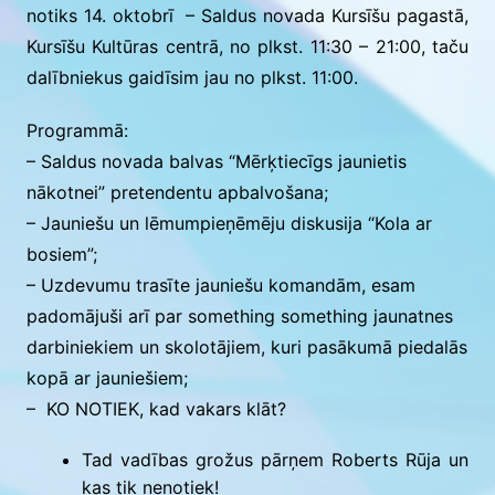
notiks 14. oktobrī – Saldus novada Kursīšu pagastā,
Kursīšu Kultūras centrā, no plkst. 11:30 – 21:00, taču
dalībniekus gaidīsim jau no plkst. 11:00.
Programmā:
– Saldus novada balvas “Mērķtiecīgs jaunietis
nākotnei” pretendentu apbalvošana;
– Jauniešu un lēmumpieņēmēju diskusija “Kola ar
bosiem”;
– Uzdevumu trasīte jauniešu komandām, esam
padomājuši arī par something something jaunatnes
darbiniekiem un skolotājiem, kuri pasākumā piedalās
kopā ar jauniešiem;
– KO NOTIEK, kad vakars klāt?
Tad vadības grožus pārņem Roberts Rūja un
kas tik nenotiek!