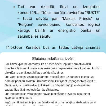
Tad var dziedāt līdzi un izdejoties
koncertā/ballītē ar morālo apvienību “BUKTE”
– tautā dēvēta par “Mazais Princis” un
“Reigani” apvienojumu, koncertos iegriež
kārtīgu ballīti ar enerģisko panka un
zaļumballes sajūtu!
14.oktobrī Kursīšos būs arī tādas Latvijā zināmas
personības kā – GROMULS (@gromuls), DO.ILZE
Sīkdatņu piekrišanas izvēle
(@do.ilze), GATIS KONRĀTS (@gatiskondrats) un
Lai šī tīmekļvietne darbotos, kā arī mēs spētu izpildīt normatīvo aktu
KRISTIĀNS BĒRZIŅŠ (@krisberzins)!
prasības, tā izmanto savas un trešo pušu nepieciešamās sīkdatnes. Ar Jūsu
piekrišanu var tik uzstādītas papildu sīkdatnes.
Protams – kā tad bez FOTO BŪDAS!
Jūs varat piekrist visām sīkdatnēm, noklikšķinot uz pogas “Piekrītu” vai
noraidīt papildu sīkdatņu izmantošanu, klikšķinot uz pogas “Nepiekrītu”.
Pasākumam pieteikties aicināti jaunieši vecumā 12+:
Gadījumā, ja izvēlēsieties klikšķināt uz “Nepiekrītu”, jūsu datorā tiks
saglabātas tikai nepieciešamās sīkdatnes.
– komandā (4 – 5 jaunieši), ja komandu pavada
Jūs jebkurā laikā varat mainīt savas piekrišanas izvēles, atjauninot
jaunatnes darbinieks, skolotājs, cita persona no
sīkdatņu iestatījumus.
Iegūt vairāk informācijas par tīmekļvietnē izmantotajām sīkdatnēm varat
izglītības iestādes, tad viņa vārdu, uzvārdu,