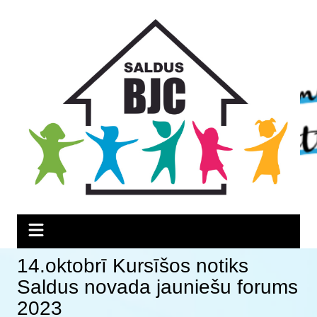
Skip
Skip
Skip
to
to
to
Content
navigation
content
14.oktobrī Kursīšos notiks
Saldus novada jauniešu forums
2023