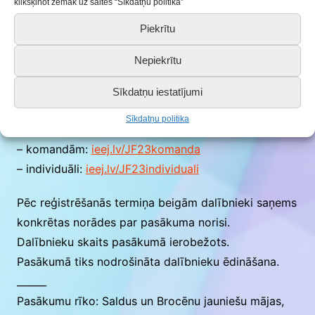
klikšķinot zemāk uz saites “Sīkdatņu politika”
nodarbošanos un kontaktinformāciju norāda pie
Piekrītu
atbilstošā jautājuma pieteikuma anketā;
– individuāli (dalībnieki, kuri pieteikušies individuāli,
Nepiekrītu
dalībai uzdevumu trasītē tiks apvienoti komandās).
Sīkdatņu iestatījumi
Pieteikšanās, aizpildot tiešsaistes anketu, līdz
Sīkdatņu politika
4.oktobrim (ieskaitot):
– komandām:
ieej.lv/JF23komanda
– individuāli:
ieej.lv/JF23individuali
Pēc reģistrēšanās termiņa beigām dalībnieki saņems
konkrētas norādes par pasākuma norisi.
Dalībnieku skaits pasākumā ierobežots.
Pasākumā tiks nodrošināta dalībnieku ēdināšana.
______
Pasākumu rīko: Saldus un Brocēnu jauniešu mājas,