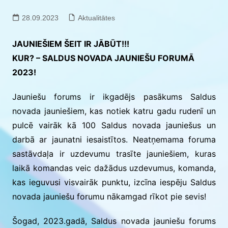
28.09.2023
Aktualitātes
JAUNIEŠIEM ŠEIT IR JĀBŪT!!!
KUR? – SALDUS NOVADA JAUNIEŠU FORUMĀ
2023!
Jauniešu forums ir ikgadējs pasākums Saldus
novada jauniešiem, kas notiek katru gadu rudenī un
pulcē vairāk kā 100 Saldus novada jauniešus un
darbā ar jaunatni iesaistītos. Neatņemama foruma
sastāvdaļa ir uzdevumu trasīte jauniešiem, kuras
laikā komandas veic dažādus uzdevumus, komanda,
kas ieguvusi visvairāk punktu, izcīna iespēju Saldus
novada jauniešu forumu nākamgad rīkot pie sevis!
Šogad, 2023.gadā, Saldus novada jauniešu forums