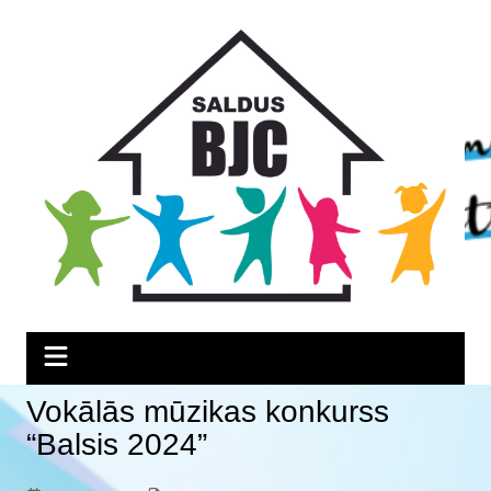
Skip
Skip
Skip
to
to
to
Content
navigation
content
Vokālās mūzikas konkurss
“Balsis 2024”