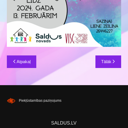
Ziņu
Atpakaļ
Tālāk
izvēlne
Piekļūstamības paziņojums
SALDUS.LV