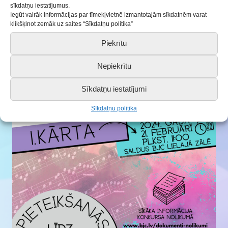
Konkursa nolikums Balsis 2024
sīkdatņu iestatījumus.
Iegūt vairāk informācijas par tīmekļvietnē izmantotajām sīkdatnēm varat
klikšķinot zemāk uz saites “Sīkdatņu politika”
Piekrītu
Nepiekrītu
Sīkdatņu iestatījumi
Sīkdatņu politika