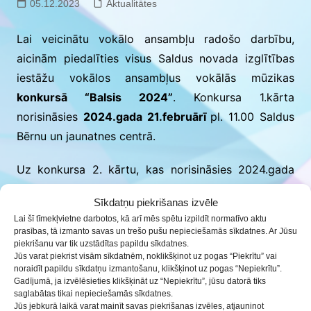
05.12.2023
Aktualitātes
Lai veicinātu vokālo ansambļu radošo darbību,
aicinām piedalīties visus Saldus novada izglītības
iestāžu vokālos ansambļus vokālās mūzikas
konkursā “Balsis 2024”
. Konkursa 1.kārta
norisināsies
2024.gada 21.februārī
pl. 11.00 Saldus
Bērnu un jaunatnes centrā.
Uz konkursa 2. kārtu, kas norisināsies 2024.gada
8.martā Talsos, tiks izvirzīts viens ansamblis no
Sīkdatņu piekrišanas izvēle
katras grupas (A un B). Savukārt, labākiem 2.kārtas
Lai šī tīmekļvietne darbotos, kā arī mēs spētu izpildīt normatīvo aktu
dalībniekiem, pēc vērtēšanas komisijas ieteikuma
prasības, tā izmanto savas un trešo pušu nepieciešamās sīkdatnes. Ar Jūsu
piekrišanu var tik uzstādītas papildu sīkdatnes.
tiks dota iespēja piedalīties
III Latvijas izglītības
Jūs varat piekrist visām sīkdatnēm, noklikšķinot uz pogas “Piekrītu” vai
iestāžu tautas mūzikas festivālā, kas šogad
noraidīt papildu sīkdatņu izmantošanu, klikšķinot uz pogas “Nepiekrītu”.
Gadījumā, ja izvēlēsieties klikšķināt uz “Nepiekrītu”, jūsu datorā tiks
norisināsies 2024.gada 3.maijā Saldū
.
saglabātas tikai nepieciešamās sīkdatnes.
Jūs jebkurā laikā varat mainīt savas piekrišanas izvēles, atjauninot