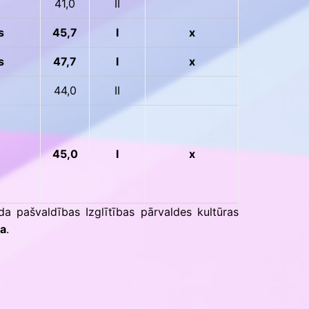
41,0
II
s
45,7
I
x
s
47,7
I
x
44,0
II
45,0
I
x
da pašvaldības Izglītības pārvaldes kultūras
pa
.