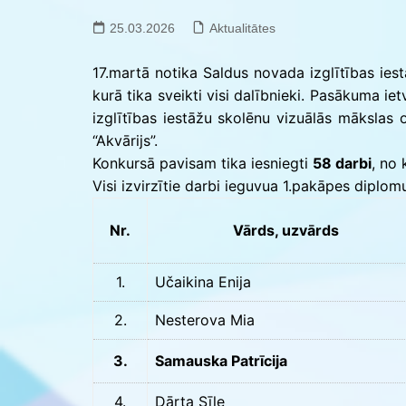
Saldus BJC interešu
izglītības programmu
25.03.2026
Aktualitātes
realizācija pirmsskol
17.martā notika Saldus novada izglītības ies
kurā tika sveikti visi dalībnieki. Pasākuma ie
izglītības iestāžu skolēnu vizuālās mākslas
“Akvārijs”.
Konkursā pavisam tika iesniegti
58 darbi
, no 
Visi izvirzītie darbi ieguvua 1.pakāpes diplom
Nr.
Vārds, uzvārds
1.
Učaikina Enija
2.
Nesterova Mia
3.
Samauska Patrīcija
4.
Dārta Sīle