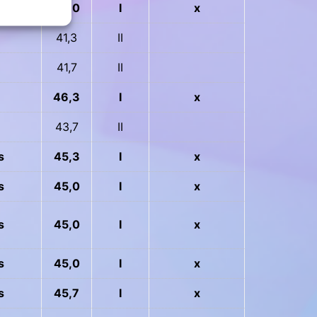
s
45,0
I
x
41,3
II
41,7
II
46,3
I
x
43,7
II
s
45,3
I
x
s
45,0
I
x
s
45,0
I
x
s
45,0
I
x
s
45,7
I
x