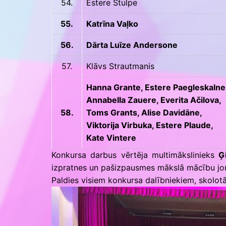
54.
Estere Stulpe
55.
Katrīna Vaļko
56.
Dārta Luīze Andersone
57.
Klāvs Strautmanis
Hanna Grante, Estere Paegleskalne
Annabella Zauere, Everita Ačilova,
58.
Toms Grants, Alise Davidāne,
Viktorija Virbuka,
Estere Plaude,
Kate Vintere
Konkursa darbus vērtēja multimākslinieks
Ģ
izpratnes un pašizpausmes mākslā mācību jom
Paldies visiem konkursa dalībniekiem, skolotāj