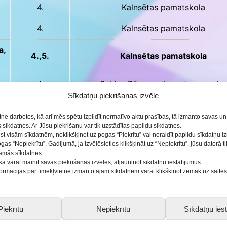
4.
Kalnsētas pamatskola
4.
Kalnsētas pamatskola
a,
4.,5.
Kalnsētas pamatskola
4.
Saldus Bērnu un jaunatnes centrs
Sīkdatņu piekrišanas izvēle
5.
Saldus pamatskola
etne darbotos, kā arī mēs spētu izpildīt normatīvo aktu prasības, tā izmanto savas u
5.
Saldus Bērnu un jaunatnes centr
sīkdatnes. Ar Jūsu piekrišanu var tik uzstādītas papildu sīkdatnes.
ist visām sīkdatnēm, noklikšķinot uz pogas “Piekrītu” vai noraidīt papildu sīkdatņu 
ogas “Nepiekrītu”. Gadījumā, ja izvēlēsieties klikšķināt uz “Nepiekrītu”, jūsu datorā 
6.
Saldus Bērnu un jaunatnes centrs
šamās sīkdatnes.
kā varat mainīt savas piekrišanas izvēles, atjauninot sīkdatņu iestatījumus.
6.
Saldus Bērnu un jaunatnes centrs
nformācijas par tīmekļvietnē izmantotajām sīkdatnēm varat klikšķinot zemāk uz saite
6.
Saldus Bērnu un jaunatnes centrs
Piekrītu
Nepiekrītu
Sīkdatņu iest
5.
Saldus Bērnu un jaunatnes centrs