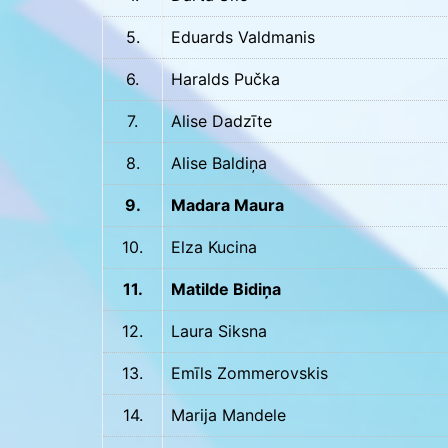
5.
Eduards Valdmanis
6.
Haralds Pučka
7.
Alise Dadzīte
8.
Alise Baldiņa
9.
Madara Maura
10.
Elza Kucina
11.
Matilde Bidiņa
12.
Laura Siksna
13.
Emīls Zommerovskis
14.
Marija Mandele