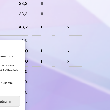
38,3
III
38,3
III
46,7
I
x
41,3
II
48,0
I
x
n trešo pušu
s
48,0
I
x
izmantošanu,
tiks saglabātas
40,0
II
41,0
II
s “Sīkdatņu
43,0
II
atījumi
40,7
II