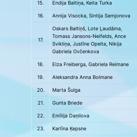
15.
Endija Baltiņa, Keita Turka
16.
Annija Visocka, Sintija Semjonova
Oskars Baltiņš, Lote Ļaudāma,
Tomass Jansons-Neifelds, Ance
17.
Svikliņa, Justīne Opelta, Nikija
Gabriela Ovčenkova
18.
Elza Freiberga, Gabriela Reimane
19.
Aleksandra Anna Bolmane
20.
Marta Šulga
21.
Gunta Briede
22.
Emīlija Daņilova
23.
Karlīna Ķepsne