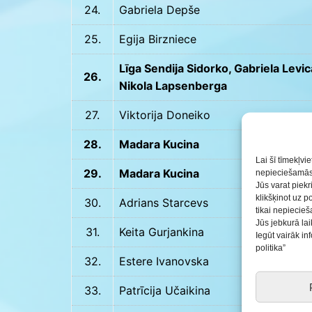
24.
Gabriela Depše
25.
Egija Birzniece
Līga Sendija Sidorko, Gabriela Levic
26.
Nikola Lapsenberga
27.
Viktorija Doneiko
28.
Madara Kucina
Lai šī tīmekļvi
29.
Madara Kucina
nepieciešamās 
Jūs varat piekr
klikšķinot uz p
30.
Adrians Starcevs
tikai nepiecie
Jūs jebkurā lai
31.
Keita Gurjankina
Iegūt vairāk i
politika”
32.
Estere Ivanovska
33.
Patrīcija Učaikina