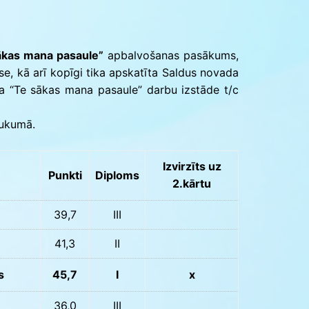
Konkursu un pasākumu
nolikumi
ākas mana pasaule”
apbalvošanas pasākums,
ase, kā arī kopīgi tika apskatīta Saldus novada
sa “Te sākas mana pasaule” darbu izstāde t/c
Tukumā.
Izvirzīts uz
Punkti
Diploms
2.kārtu
39,7
III
41,3
II
s
45,7
I
x
36,0
III