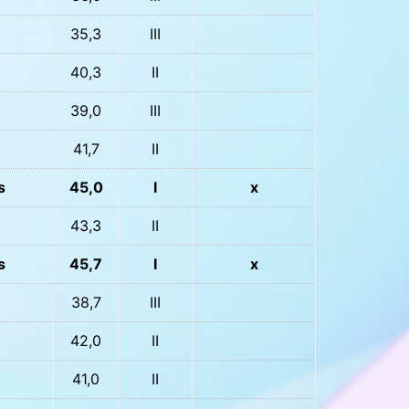
35,3
III
40,3
II
39,0
III
41,7
II
s
45,0
I
x
43,3
II
s
45,7
I
x
38,7
III
42,0
II
41,0
II