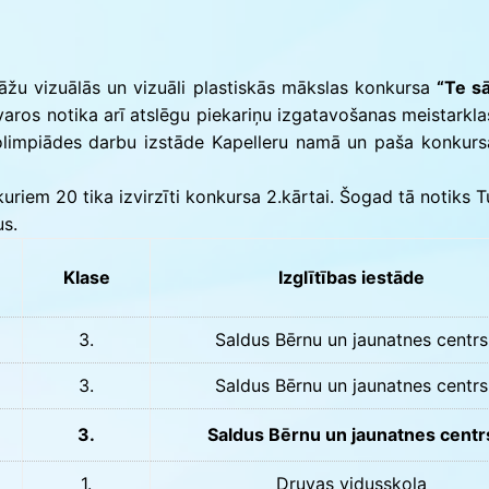
ās
tāžu vizuālās un vizuāli plastiskās mākslas konkursa
“Te s
tvaros notika arī atslēgu piekariņu izgatavošanas meistarkl
 olimpiādes darbu izstāde Kapelleru namā un paša konkur
kuriem 20 tika izvirzīti konkursa 2.kārtai. Šogad tā notiks 
us.
Klase
Izglītības iestāde
3.
Saldus Bērnu un jaunatnes centrs
3.
Saldus Bērnu un jaunatnes centrs
3.
Saldus Bērnu un jaunatnes centr
1.
Druvas vidusskola