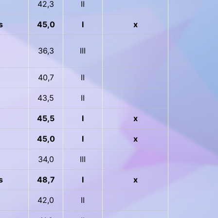
42,3
II
s
45,0
I
x
36,3
III
40,7
II
43,5
II
45,5
I
x
45,0
I
x
34,0
III
s
48,7
I
x
42,0
II