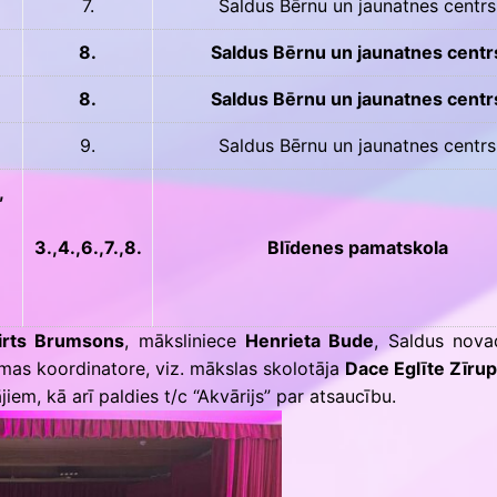
7.
Saldus Bērnu un jaunatnes centrs
8.
Saldus Bērnu un jaunatnes centr
8.
Saldus Bērnu un jaunatnes centr
9.
Saldus Bērnu un jaunatnes centrs
,
3.,4.,6.,7.,8.
Blīdenes pamatskola
irts Brumsons
, māksliniece
Henrieta Bude
, Saldus nova
as koordinatore, viz. mākslas skolotāja
Dace Eglīte Zīru
iem, kā arī paldies t/c “Akvārijs” par atsaucību.