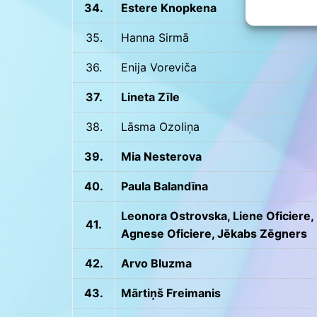
34.
Estere Knopkena
35.
Hanna Sirmā
36.
Enija Voreviča
37.
Lineta Zīle
38.
Lāsma Ozoliņa
39.
Mia Nesterova
40.
Paula Balandīna
Leonora Ostrovska, Liene Oficiere,
41.
Agnese Oficiere, Jēkabs Zēgners
42.
Arvo Bluzma
43.
Mārtiņš Freimanis