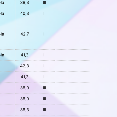
la
38,3
III
la
40,3
II
la
42,7
II
la
41,3
II
42,3
II
41,3
II
38,0
III
38,0
III
38,3
III