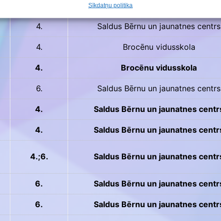
4.
Saldus Bērnu un jaunatnes centr
Sīkdatņu politika
4.
Saldus Bērnu un jaunatnes centrs
4.
Brocēnu vidusskola
4.
Brocēnu vidusskola
6.
Saldus Bērnu un jaunatnes centrs
4.
Saldus Bērnu un jaunatnes centr
4.
Saldus Bērnu un jaunatnes centr
4.;6.
Saldus Bērnu un jaunatnes centr
6.
Saldus Bērnu un jaunatnes centr
6.
Saldus Bērnu un jaunatnes centr