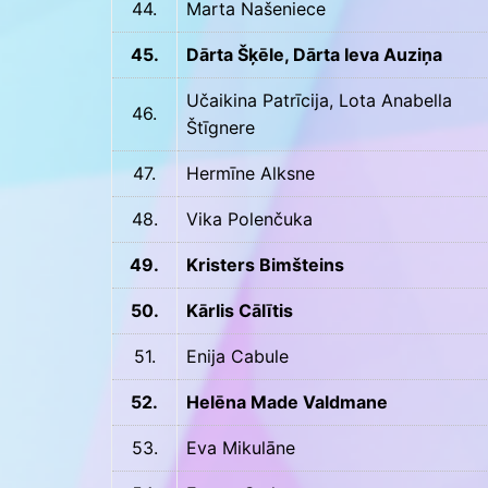
44.
Marta Našeniece
45.
Dārta Šķēle, Dārta Ieva Auziņa
Učaikina Patrīcija, Lota Anabella
46.
Štīgnere
47.
Hermīne Alksne
48.
Vika Polenčuka
49.
Kristers Bimšteins
50.
Kārlis Cālītis
51.
Enija Cabule
52.
Helēna Made Valdmane
53.
Eva Mikulāne