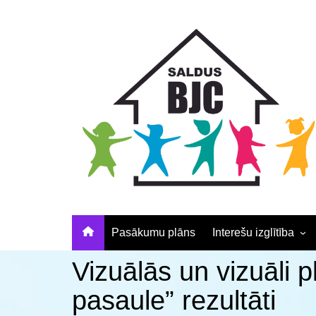
Skip
Skip
Skip
to
to
to
Content
navigation
content
Pasākumu plāns
Interešu izglītība
Pulciņu apraksti un
Vizuālās un vizuāli
elektroniskā pieteikš
pasaule” rezultāti
Nodarbību laiki