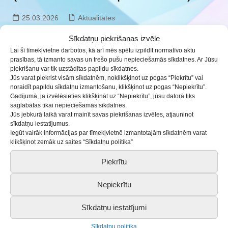
25.03.2026
Aktualitātes
Sīkdatņu piekrišanas izvēle
Vēl ir brīvas vakances
Ēnu dienai
Saldus novadā:
Lai šī tīmekļvietne darbotos, kā arī mēs spētu izpildīt normatīvo aktu
prasības, tā izmanto savas un trešo pušu nepieciešamās sīkdatnes. Ar Jūsu
pašvaldības izpilddirektora vietnieks
piekrišanu var tik uzstādītas papildu sīkdatnes.
Jūs varat piekrist visām sīkdatnēm, noklikšķinot uz pogas “Piekrītu” vai
Brocēnos (1 vieta);
noraidīt papildu sīkdatņu izmantošanu, klikšķinot uz pogas “Nepiekrītu”.
telpiskās attīstības plānotājs (1 vieta);
Gadījumā, ja izvēlēsieties klikšķināt uz “Nepiekrītu”, jūsu datorā tiks
saglabātas tikai nepieciešamās sīkdatnes.
sociālais darbinieks (9 vietas);
Jūs jebkurā laikā varat mainīt savas piekrišanas izvēles, atjauninot
sīkdatņu iestatījumus.
tūrisma informācijas konsultants (2 vietas);
Iegūt vairāk informācijas par tīmekļvietnē izmantotajām sīkdatnēm varat
klikšķinot zemāk uz saites “Sīkdatņu politika”
pašvaldības izpilddirektors (2 vietas);
Piekrītu
projektu vadītājs (1 vieta);
Nepiekrītu
personāla un lietvedības vadītājs (3 vietas);
klientu apkalpošanas speciālists Brocēnos (1
Sīkdatņu iestatījumi
vieta);
Sīkdatņu politika