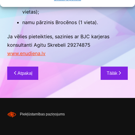
ēku apsaimniekotājs un teritorijas pārzinis (2
vietas);
namu pārzinis Brocēnos (1 vieta).
Ja vēlies pieteikties, sazinies ar BJC karjeras
konsultanti Agitu Skrebeli 29274875
www.enudiena.lv
Ziņu
Atpakaļ
Tālāk
izvēlne
Piekļūstamības paziņojums