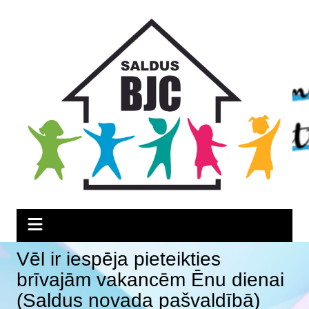
Skip
Skip
Skip
to
to
to
Content
navigation
content
Vēl ir iespēja pieteikties
brīvajām vakancēm Ēnu dienai
(Saldus novada pašvaldībā)