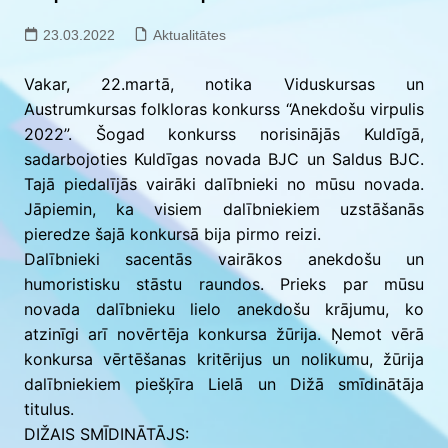
23.03.2022
Aktualitātes
Vakar, 22.martā, notika Viduskursas un
Austrumkursas folkloras konkurss “Anekdošu virpulis
2022”. Šogad konkurss norisinājās Kuldīgā,
sadarbojoties Kuldīgas novada BJC un Saldus BJC.
Tajā piedalījās vairāki dalībnieki no mūsu novada.
Jāpiemin, ka visiem dalībniekiem uzstāšanās
pieredze šajā konkursā bija pirmo reizi.
Dalībnieki sacentās vairākos anekdošu un
humoristisku stāstu raundos. Prieks par mūsu
novada dalībnieku lielo anekdošu krājumu, ko
atzinīgi arī novērtēja konkursa žūrija. Ņemot vērā
konkursa vērtēšanas kritērijus un nolikumu, žūrija
dalībniekiem piešķīra Lielā un Dižā smīdinātāja
titulus.
DIŽAIS SMĪDINĀTĀJS: