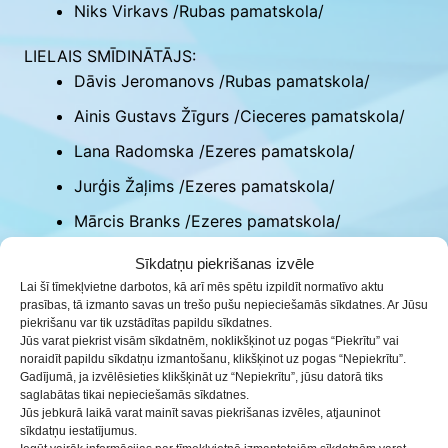
Niks Virkavs /Rubas pamatskola/
LIELAIS SMĪDINĀTĀJS:
Dāvis Jeromanovs /Rubas pamatskola/
Ainis Gustavs Žīgurs /Cieceres pamatskola/
Lana Radomska /Ezeres pamatskola/
Jurģis Žaļims /Ezeres pamatskola/
Mārcis Branks /Ezeres pamatskola/
Sīkdatņu piekrišanas izvēle
Papildus konkursā iegūtajām nominācijām, žūrija
Lai šī tīmekļvietne darbotos, kā arī mēs spētu izpildīt normatīvo aktu
dalībniekiem piešķīra arī 2 īpašas nominācijas.
prasības, tā izmanto savas un trešo pušu nepieciešamās sīkdatnes. Ar Jūsu
Nomināciju “Smīdinātāja ar attieksmi” ieguva Lana
piekrišanu var tik uzstādītas papildu sīkdatnes.
Radomska, savukārt, nomināciju “Nenoslīpētais
Jūs varat piekrist visām sīkdatnēm, noklikšķinot uz pogas “Piekrītu” vai
noraidīt papildu sīkdatņu izmantošanu, klikšķinot uz pogas “Nepiekrītu”.
dimants” ieguva Ainis Gustavs Žīgurs.
Gadījumā, ja izvēlēsieties klikšķināt uz “Nepiekrītu”, jūsu datorā tiks
6 dalībniekus žūrija vienbalsīgi izvirzīja dalībai
saglabātas tikai nepieciešamās sīkdatnes.
Jūs jebkurā laikā varat mainīt savas piekrišanas izvēles, atjauninot
finālā, kas notiks 1. aprīlī ZOOM platformā.
sīkdatņu iestatījumus.
Konkursa žūrijas sastāvs: jaunatnes darbinieks,