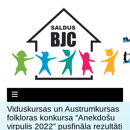
Skip
Skip
Skip
to
to
to
Content
navigation
content
Viduskursas un Austrumkursas
folkloras konkursa “Anekdošu
virpulis 2022” pusfināla rezultāti