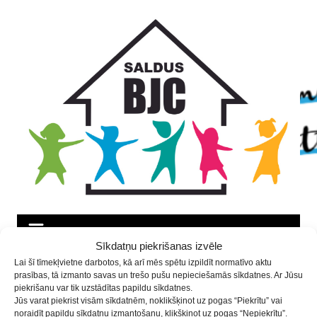
Skip
Skip
Skip
to
to
to
Content
navigation
content
Sīkdatņu piekrišanas izvēle
Turpinās pieteikšanās
Lai šī tīmekļvietne darbotos, kā arī mēs spētu izpildīt normatīvo aktu
prasības, tā izmanto savas un trešo pušu nepieciešamās sīkdatnes. Ar Jūsu
pulciņiem
piekrišanu var tik uzstādītas papildu sīkdatnes.
Jūs varat piekrist visām sīkdatnēm, noklikšķinot uz pogas “Piekrītu” vai
noraidīt papildu sīkdatņu izmantošanu, klikšķinot uz pogas “Nepiekrītu”.