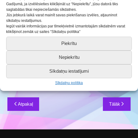
11.09.2018
Aktualitātes
Gadījumā, ja izvēlēsieties klikšķināt uz “Nepiekrītu”, jūsu datorā tiks
saglabātas tikai nepieciešamās sīkdatnes.
Jūs jebkurā laikā varat mainīt savas piekrišanas izvēles, atjauninot
Turpinās pieteikšanās Saldus BJC pulciņiem. Kādi
sīkdatņu iestatījumus.
pulciņi šogad pieejami? Kas tos vada? Kad tie
Iegūt vairāk informācijas par tīmekļvietnē izmantotajām sīkdatnēm varat
klikšķinot zemāk uz saites “Sīkdatņu politika”
notiek?
To visu vari apskatīt mūsu mājas lapā sadaļā
Piekrītu
PULCIŅI – NODARBĪBU LAIKI vai ienākot ciemos
Nepiekrītu
Saldus BJC.
Sīkdatņu iestatījumi
Nāc un
Sīkdatņu politika
piedalies arī tu.
Ziņu
Atpakaļ
Tālāk
izvēlne