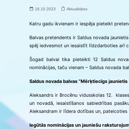
Saldus BJC interešu
izglītības programmu
18.10.2023
Aktualitātes
realizācija pirmsskol
Katru gadu ikvienam ir iespēja pieteikt prete
Balvas pretendents ir Saldus novada jaunieti
spēj iedvesmot un iesaistīt līdzdarboties arī c
Šogad balvai tika pieteikti 12 Saldus nova
nominācijas, taču vienam – Saldus novada balv
Saldus novada balvas “Mērķtiecīgs jaunietis
Aleksandrs ir Brocēnu vidusskolas 12. klases 
un novadā, iesaistīšanos sabiedrības pasākum
Aleksandram ir līdera dotības un, pateicoties s
Iegūtās nominācijas un jauniešu raksturojum