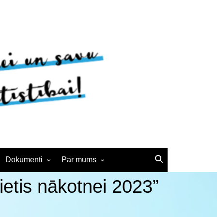
Dokumenti
Par mums
Noteikumi
BJC vēsture
ietis nākotnei 2023”
Interešu izglītības
Kontakti
pedagogiem