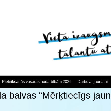
Pieteikšanās vasaras nodarbībām 2026
Darbs ar jaunatni
a balvas “Mērķtiecīgs jaun
anās