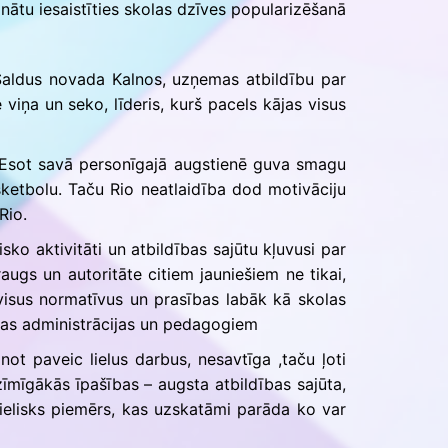
inātu iesaistīties skolas dzīves popularizēšanā
Saldus novada Kalnos, uzņemas atbildību par
 viņa un seko, līderis, kurš pacels kājas visus
ā. Esot savā personīgajā augstienē guva smagu
asketbolu. Taču Rio neatlaidība dod motivāciju
Rio.
sko aktivitāti un atbildības sajūtu kļuvusi par
raugs un autoritāte citiem jauniešiem ne tikai,
t visus normatīvus un prasības labāk kā skolas
kolas administrācijas un pedagogiem
ot paveic lielus darbus, nesavtīga ,taču ļoti
zīmīgākās īpašības – augsta atbildības sajūta,
lielisks piemērs, kas uzskatāmi parāda ko var