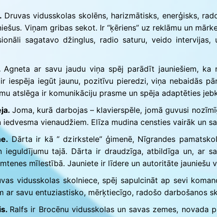
s.
Druvas vidusskolas skolēns, harizmātisks, enerģisks, rado
niešus. Viņam gribas sekot. Ir “ķēriens” uz reklāmu un mārket
onāli sagatavo džinglus, radio saturu, veido intervijas, 
.
Agneta ar savu jaudu viņa spēj parādīt jauniešiem, ka n
 ir iespēja iegūt jaunu, pozitīvu pieredzi, viņa nebaidās 
mu atslēga ir komunikāciju prasme un spēja adaptēties jebku
eja.
Joma, kurā darbojas – klavierspēle, jomā guvusi nozīm
 iedvesma vienaudžiem. Elīza mudina censties vairāk un sas
ne.
Dārta ir kā ” dzirkstele” ģimenē, Nīgrandes pamatskol
 ieguldījumu tajā. Dārta ir draudzīga, atbildīga un, ar sa
mtenes mīlestībā. Jauniete ir līdere un autoritāte jauniešu v
as vidusskolas skolniece, spēj sapulcināt ap sevi komandu 
šiem ar savu entuziastisko, mērķtiecīgo, radošo darbošanos 
is.
Ralfs ir Brocēnu vidusskolas un savas zemes, novada pat