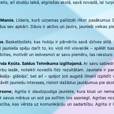
is, arī studiju laikā, atgriežas skolā, savā novadā, lai turp
s Mamis.
Līderis, kurš uzņemas palīdzēt rīkot pasākumus 
us sev apkārt. Dāvis ir aktīvs un jautrs, jaunieši velkas pie
ns.
Basketbolists, kas hobiju ir pārvērtis savā dzīves stil
ī jaunieša spēju darīt to, ko viņš mīl visvairāk – spēlēt b
epadoties, motivēt un iedvesmot ar savu piemēru, tas raksturo 
nda Kņūta. Saldus Tehnikuma izglītojamā.
Ar savu sabiedri
rbu iesāk, noteikti novedīs līdz rezultātam. Jauniete ir pa
sējs- glābējs”, bet arī – spējot ļoti augstā līmenī izpildī
stāvēt jauniešu intereses, risinot dažādus jautājumus pie s
rsone;
Agrita ir daudzpusīga jauniete, kura klusi un neman
īt savus mērķus un soli pa solītim tos sasniegt. Agritas no
cība, kas vērsta uz komunikāciju un sadarbību. Agrita ir 