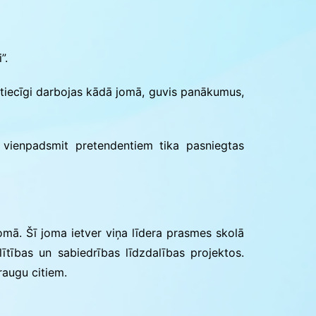
Konkursu un pasākumu
nolikumi
”.
ķtiecīgi darbojas kādā jomā, guvis panākumus,
, vienpadsmit pretendentiem tika pasniegtas
jomā. Šī joma ietver viņa līdera prasmes skolā
lītības un sabiedrības līdzdalības projektos.
raugu citiem.