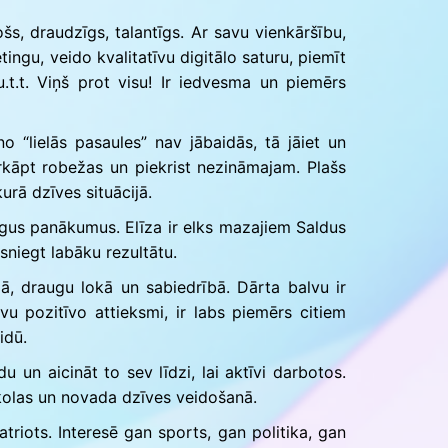
šs, draudzīgs, talantīgs. Ar savu vienkāršību,
ingu, veido kvalitatīvu digitālo saturu, piemīt
u.t.t. Viņš prot visu! Ir iedvesma un piemērs
o “lielās pasaules” nav jābaidās, tā jāiet un
pārkāpt robežas un piekrist nezināmajam. Plašs
rā dzīves situācijā.
īgus panākumus. Elīza ir elks mazajiem Saldus
niegt labāku rezultātu.
ā, draugu lokā un sabiedrībā. Dārta balvu ir
vu pozitīvo attieksmi, ir labs piemērs citiem
idū.
un aicināt to sev līdzi, lai aktīvi darbotos.
skolas un novada dzīves veidošanā.
riots. Interesē gan sports, gan politika, gan