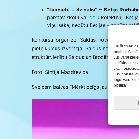
“Jauniete – dzinulis” – Betija Rorbah
pārstāv skolu vai deju kolektīvu. Betij
viņu saka, nebūtu Betijas – nebūtu nekā
Konkursu organizē: Saldus novada pašvaldīb
Lai šī tīmekļvi
pieteikumus izvērtēja: Saldus novada pašvaldī
nepieciešamās 
struktūrvienību Saldus un Brocēnu jauniešu mā
Jūs varat piekr
klikšķinot uz p
tikai nepiecie
Foto: Sintija Mazdrevica
Jūs jebkurā lai
Iegūt vairāk i
politika”
Sveicam balvas “Mērķtiecīgs jaunietis nākotn