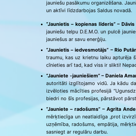
jauniešu pasākumu organizēšana. Jauniet
un aktīvi līdzdarbojas Saldus novadā.
“Jaunietis – kopienas līderis” – Dāvi
jauniešu telpu D.E.M.O. un pulcē jaunieš
jauniešus ar savu enerģiju.
“Jaunietis – iedvesmotājs” – Rio Putā
traumu, kas uz krietnu laiku apturēja š
cīnieties arī tad, kad viss ir slikti! N
“Jauniete -jauniešiem” – Daniela Ama
autoritāti izglītojamo vidū. Ja kādu da
izvēloties mācīties profesijā “Ugunsdzē
biedri no šīs profesijas, pārstāvot pār
“Jauniete – radošums” – Agrita Ande
mērķtiecīga un neatlaidīga ,prot izvirz
uzņēmība, radošums, empātija, mērķtie
sasniegt ar regulāru darbu.