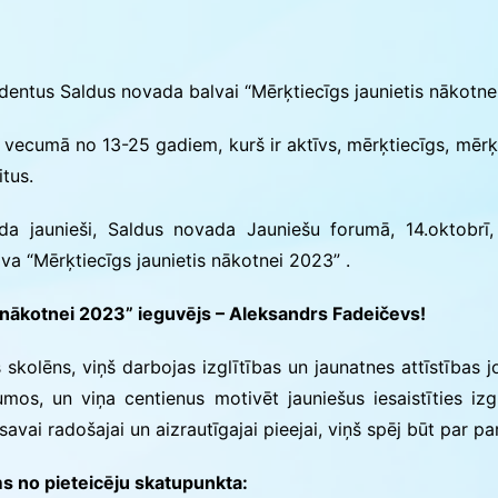
ās
ndentus Saldus novada balvai “Mērķtiecīgs jaunietis nākotnei
s vecumā no 13-25 gadiem, kurš ir aktīvs, mērķtiecīgs, mēr
itus.
da jaunieši, Saldus novada Jauniešu forumā, 14.oktobrī
a “Mērķtiecīgs jaunietis nākotnei 2023” .
 nākotnei 2023” ieguvējs – Aleksandrs Fadeičevs!
skolēns, viņš darbojas izglītības un jaunatnes attīstības 
os, un viņa centienus motivēt jauniešus iesaistīties izg
avai radošajai un aizrautīgajai pieejai, viņš spēj būt par pa
s no pieteicēju skatupunkta: