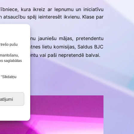
bniece, kura ikreiz ar lepnumu un iniciatīvu
n atsaucību spēj ieinteresēt ikvienu. Klase par
ldus un Brocēnu jauniešu mājas, pretendentu
n trešo pušu
tības un jaunatnes lietu komisijas, Saldus BJC
kuši pretendentu vai paši nepretendē balvai.
izmantošanu,
tiks saglabātas
s “Sīkdatņu
atījumi