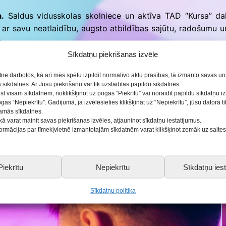
a.
Saldus vidusskolas skolniece un aktīva TAD “Kursa” dalī
a ar savu neatlaidību, augsto atbildības sajūtu, radošumu u
.
Sīkdatņu piekrišanas izvēle
as Izglītības pārvalde, Saldus BJC struktūrvienības Sa
etne darbotos, kā arī mēs spētu izpildīt normatīvo aktu prasības, tā izmanto savas u
bas Izglītības pārvaldes Jaunatnes lietu speciāliste, Izglī
sīkdatnes. Ar Jūsu piekrišanu var tik uzstādītas papildu sīkdatnes.
ju, Saldus novada jauniešu domes pārstāvji, kuri nav pietei
ist visām sīkdatnēm, noklikšķinot uz pogas “Piekrītu” vai noraidīt papildu sīkdatņu 
ogas “Nepiekrītu”. Gadījumā, ja izvēlēsieties klikšķināt uz “Nepiekrītu”, jūsu datorā 
šamās sīkdatnes.
kā varat mainīt savas piekrišanas izvēles, atjauninot sīkdatņu iestatījumus.
nformācijas par tīmekļvietnē izmantotajām sīkdatnēm varat klikšķinot zemāk uz saite
ei 2023” ieguvējus un nominantus!
Piekrītu
Nepiekrītu
Sīkdatņu iest
Sīkdatņu politika