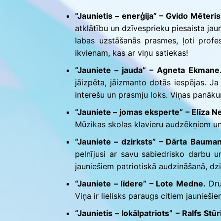
“Jaunietis – enerģija” – Gvido Mēteri
atklātību un dzīvesprieku piesaista jau
labas uzstāšanās prasmes, ļoti profesi
ikvienam, kas ar viņu satiekas!
“Jauniete – jauda” – Agneta Ekmane
jāizpēta, jāizmanto dotās iespējas. Ja
interešu un prasmju loks. Viņas panāku
“Jauniete – jomas eksperte” – Elīza N
Mūzikas skolas klavieru audzēkņiem un
“Jauniete – dzirksts” – Dārta Bauma
pelnījusi ar savu sabiedrisko darbu un
jauniešiem patriotiskā audzināšanā, dzi
“Jauniete – līdere” – Lote Medne.
Druv
Viņa ir lielisks paraugs citiem jaunie
“Jaunietis – lokālpatriots” – Ralfs Stūr