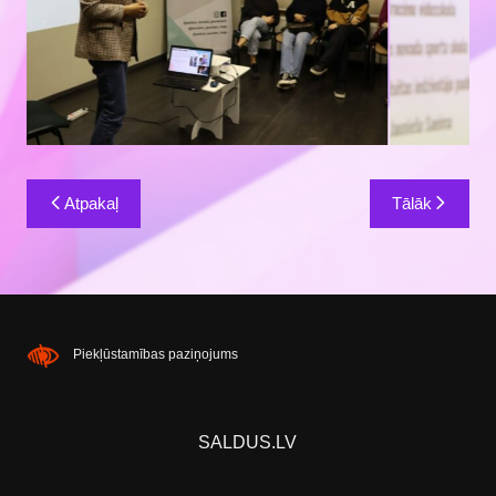
Ziņu
Atpakaļ
Tālāk
izvēlne
Piekļūstamības paziņojums
SALDUS.LV