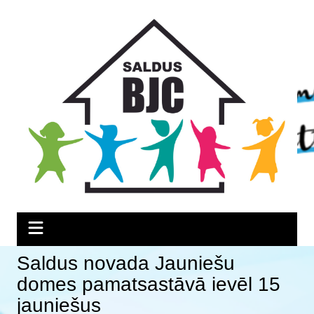
Skip
Skip
Skip
to
to
to
Content
navigation
content
Saldus novada Jauniešu
domes pamatsastāvā ievēl 15
jauniešus