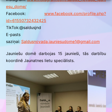
esu_dome/
Facebook:
www.facebook.com/profile.php?
id=61550732432425
TikTok:@saldusjnd
E-pasts
saziņai:
Saldusnovada.jauniesudome1@gmail.com
Jauniešu domē darbojas 15 jaunieši, tās darbību
koordinē Jaunatnes lietu speciālists.