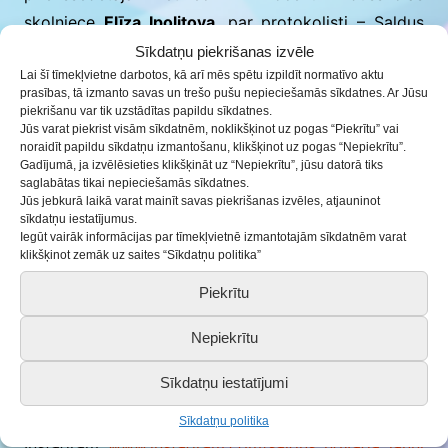
skolniece
Elīza Ipoļitova
, par protokolisti – Saldus
vidusskolas skolniece
Ance Edele
.
Sīkdatņu piekrišanas izvēle
Lai šī tīmekļvietne darbotos, kā arī mēs spētu izpildīt normatīvo aktu
prasības, tā izmanto savas un trešo pušu nepieciešamās sīkdatnes. Ar Jūsu
Sveicam jauniešus un novēlam veiksmi, neatlaidību
piekrišanu var tik uzstādītas papildu sīkdatnes.
un drosmi, pildot amatu pienākumus!
Jūs varat piekrist visām sīkdatnēm, noklikšķinot uz pogas “Piekrītu” vai
noraidīt papildu sīkdatņu izmantošanu, klikšķinot uz pogas “Nepiekrītu”.
Gadījumā, ja izvēlēsieties klikšķināt uz “Nepiekrītu”, jūsu datorā tiks
Sēdē piedalījās un jauniešus sveikt ieradās arī
saglabātas tikai nepieciešamās sīkdatnes.
Saldus novada domes priekšsēdētāja vietniece
Jūs jebkurā laikā varat mainīt savas piekrišanas izvēles, atjauninot
sīkdatņu iestatījumus.
Izglītības, sociālajā un kultūras jomā Inta Vanaga,
Iegūt vairāk informācijas par tīmekļvietnē izmantotajām sīkdatnēm varat
klikšķinot zemāk uz saites “Sīkdatņu politika”
Izglītības un jaunatnes lietu komisijas priekšsēdētāja
Irēna Birgersone un Saldus Bērnu un jaunatnes
Piekrītu
centra direktore Dace Vaļko, kā arī kolēģi no Saldus
Nepiekrītu
un Brocēnu jauniešu mājām.
Sīkdatņu iestatījumi
Par Saldus novada Jauniešu domes aktualitātēm
iespējams uzzināt sociālajos tīklos:
Sīkdatņu politika
Instagram:
www.instagram.com/saldus_novada_jauni