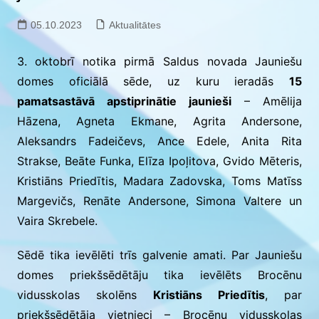
05.10.2023
Aktualitātes
3. oktobrī notika pirmā Saldus novada Jauniešu
domes oficiālā sēde, uz kuru ieradās
15
pamatsastāvā apstiprinātie jaunieši
– Amēlija
Hāzena, Agneta Ekmane, Agrita Andersone,
Aleksandrs Fadeičevs, Ance Edele, Anita Rita
Strakse, Beāte Funka, Elīza Ipoļitova, Gvido Mēteris,
Kristiāns Priedītis, Madara Zadovska, Toms Matīss
Margevičs, Renāte Andersone, Simona Valtere un
Vaira Skrebele.
Sēdē tika ievēlēti trīs galvenie amati. Par Jauniešu
domes priekšsēdētāju tika ievēlēts Brocēnu
vidusskolas skolēns
Kristiāns Priedītis
, par
priekšsēdētāja vietnieci – Brocēnu vidusskolas