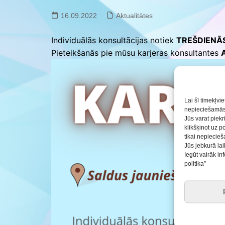
Saldus BJC interešu
izglītības programmu
16.09.2022
Aktualitātes
realizācija pirmsskol
Individuālās konsultācijas notiek
TREŠDIENĀ
Pieteikšanās pie mūsu karjeras konsultantes
Lai šī tīmekļvi
nepieciešamās 
Jūs varat piekr
klikšķinot uz p
tikai nepiecie
Jūs jebkurā lai
Iegūt vairāk i
politika”