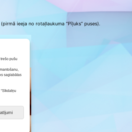
Konkursu un pasākumu
nolikumi
ā (pirmā ieeja no rotaļlaukuma “Pīļuks” puses).
n trešo pušu
izmantošanu,
tiks saglabātas
s “Sīkdatņu
atījumi