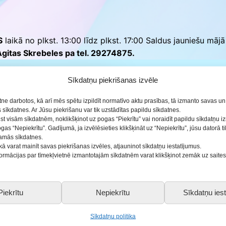
ās
S
laikā no plkst. 13:00 līdz plkst. 17:00 Saldus jauniešu māj
Agitas Skrebeles pa tel. 29274875.
Sīkdatņu piekrišanas izvēle
etne darbotos, kā arī mēs spētu izpildīt normatīvo aktu prasības, tā izmanto savas u
sīkdatnes. Ar Jūsu piekrišanu var tik uzstādītas papildu sīkdatnes.
ist visām sīkdatnēm, noklikšķinot uz pogas “Piekrītu” vai noraidīt papildu sīkdatņu 
ogas “Nepiekrītu”. Gadījumā, ja izvēlēsieties klikšķināt uz “Nepiekrītu”, jūsu datorā 
šamās sīkdatnes.
kā varat mainīt savas piekrišanas izvēles, atjauninot sīkdatņu iestatījumus.
nformācijas par tīmekļvietnē izmantotajām sīkdatnēm varat klikšķinot zemāk uz saite
Piekrītu
Nepiekrītu
Sīkdatņu iest
Sīkdatņu politika