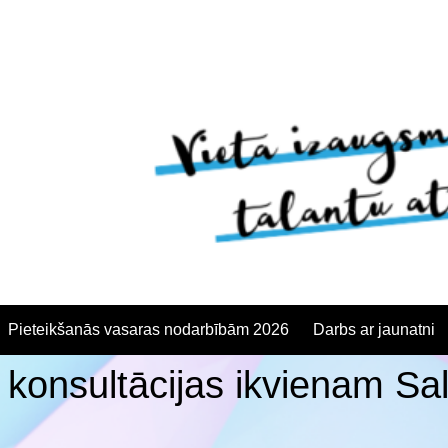
Pieteikšanās vasaras nodarbībām 2026
Darbs ar jaunatni
 konsultācijas ikvienam S
anās