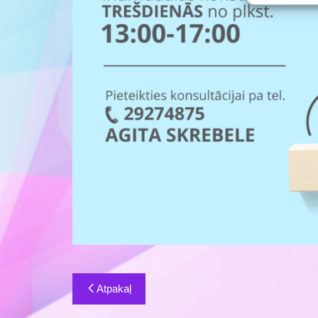
Ziņu
Atpakaļ
izvēlne