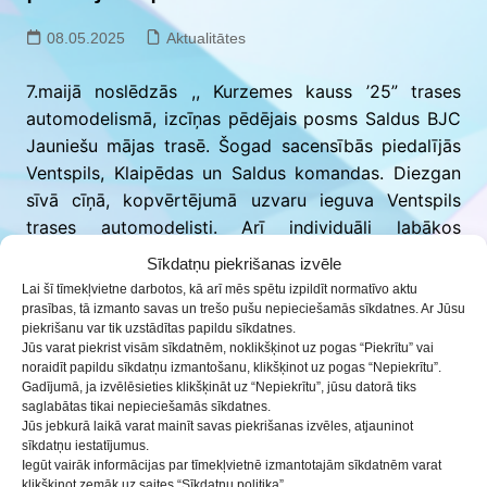
08.05.2025
Aktualitātes
7.maijā noslēdzās ,, Kurzemes kauss ’25” trases
automodelismā, izcīņas pēdējais posms Saldus BJC
Jauniešu mājas trasē. Šogad sacensībās piedalījās
Ventspils, Klaipēdas un Saldus komandas. Diezgan
sīvā cīņā, kopvērtējumā uzvaru ieguva Ventspils
trases automodelisti. Arī individuāli labākos
rezultātus parādīja ventspilnieki.
Sīkdatņu piekrišanas izvēle
Saldus komandas labāko rezultātu parādīja Emīls
Lai šī tīmekļvietne darbotos, kā arī mēs spētu izpildīt normatīvo aktu
Beierbahs, kurš iesācēju klasē ieguva otro vietu un
prasības, tā izmanto savas un trešo pušu nepieciešamās sīkdatnes. Ar Jūsu
piekrišanu var tik uzstādītas papildu sīkdatnes.
sudraba medaļu.
Jūs varat piekrist visām sīkdatnēm, noklikšķinot uz pogas “Piekrītu” vai
Saldus posma rezultāti:
noraidīt papildu sīkdatņu izmantošanu, klikšķinot uz pogas “Nepiekrītu”.
Gadījumā, ja izvēlēsieties klikšķināt uz “Nepiekrītu”, jūsu datorā tiks
Iesācēju klasē:
saglabātas tikai nepieciešamās sīkdatnes.
1.Edu
ards Sproģis
Jūs jebkurā laikā varat mainīt savas piekrišanas izvēles, atjauninot
2.Emīls Beierbahs
sīkdatņu iestatījumus.
Iegūt vairāk informācijas par tīmekļvietnē izmantotajām sīkdatnēm varat
3.Tomass Beķeris
klikšķinot zemāk uz saites “Sīkdatņu politika”