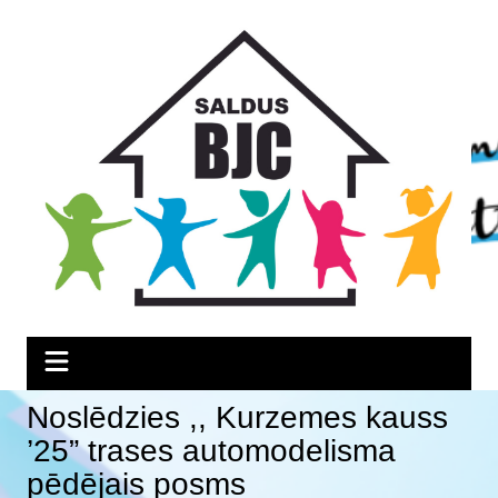
Skip
Skip
Skip
to
to
to
Content
navigation
content
Noslēdzies ,, Kurzemes kauss
’25” trases automodelisma
pēdējais posms