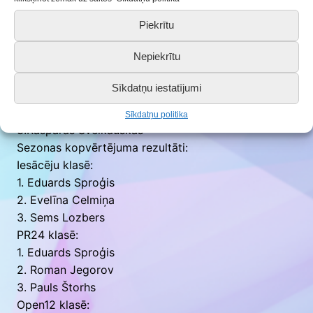
PR24 klasē:
1.Edu
ards Sproģis
Piekrītu
2.Roman Jegorov
Nepiekrītu
3.Henrikas Mileris
Open 12 klasē:
Sīkdatņu iestatījumi
1.Pauls Štorhs
2.Valters Putnieks
Sīkdatņu politika
3.Kasparas Sveikauskas
Sezonas kopvērtējuma rezultāti:
Iesācēju klasē:
1. Eduards Sproģis
2. ⁠Evelīna Celmiņa
3. ⁠Sems Lozbers
PR24 klasē:
1. Eduards Sproģis
2. ⁠Roman Jegorov
3. ⁠Pauls Štorhs
Open12 klasē: