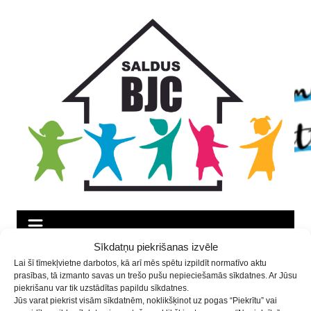
Skip
Skip
Skip
to
to
to
Content
navigation
content
Sīkdatņu piekrišanas izvēle
Ezeres pamatskolas folkloras
Lai šī tīmekļvietne darbotos, kā arī mēs spētu izpildīt normatīvo aktu
prasības, tā izmanto savas un trešo pušu nepieciešamās sīkdatnes. Ar Jūsu
kopa “Luste” piedalījās
piekrišanu var tik uzstādītas papildu sīkdatnes.
tradicionālās muzicēšanas
Jūs varat piekrist visām sīkdatnēm, noklikšķinot uz pogas “Piekrītu” vai