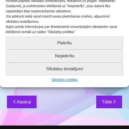
noraidīt papildu sīkdatņu izmantošanu, klikšķinot uz pogas “Nepiekrītu”.
konkursa ” Klaberjakte” finālā
Gadījumā, ja izvēlēsieties klikšķināt uz “Nepiekrītu”, jūsu datorā tiks
saglabātas tikai nepieciešamās sīkdatnes.
Jūs jebkurā laikā varat mainīt savas piekrišanas izvēles, atjauninot
09.05.2025
Aktualitātes
sīkdatņu iestatījumus.
Iegūt vairāk informācijas par tīmekļvietnē izmantotajām sīkdatnēm varat
klikšķinot zemāk uz saites “Sīkdatņu politika”
26.aprīlī Ezeres pamatskolas folkloras kopa “Luste”
piedalījās tradicionālās muzicēšanas konkursa finālā
Piekrītu
” Klaberjakte”. Šogad konkursā piedalījās plašs
muzikantu pulks. Katrs centās parādīt savu labāko
Nepiekrītu
sniegumu. Tā kā “Luste” piedalījās pirmo reizi, tad
bija satraukušies. Sniegums tika novērtēts ar 23
Sīkdatņu iestatījumi
punktiem -2 pakāpe.
Sīkdatņu politika
Paldies skolotājai Maritai Kudiņai
Ziņu
Atpakaļ
Tālāk
izvēlne