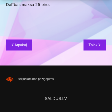
Dalības maksa 25 eiro.
Ziņu
Atpakaļ
Tālāk
izvēlne
Piekļūstamības paziņojums
SALDUS.LV