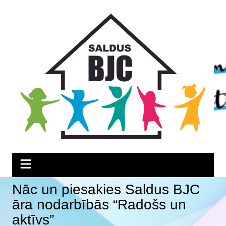
Skip
Skip
Skip
to
to
to
Content
navigation
content
Nāc un piesakies Saldus BJC
āra nodarbībās “Radošs un
aktīvs”