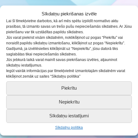
28.05.2021
Aktualitātes
Sīkdatņu piekrišanas izvēle
Lai šī tīmekļvietne darbotos, kā arī mēs spētu izpildīt normatīvo aktu
Aicinām pieteikties bērnus un jauniešus uz Saldus
prasības, tā izmanto savas un trešo pušu nepieciešamās sīkdatnes. Ar Jūsu
piekrišanu var tik uzstādītas papildu sīkdatnes.
BJC rīkotajām āra nodarbībām “Radošs un aktīvs”!
Jūs varat piekrist visām sīkdatnēm, noklikšķinot uz pogas “Piekrītu” vai
noraidīt papildu sīkdatņu izmantošanu, klikšķinot uz pogas “Nepiekrītu”.
Gadījumā, ja izvēlēsieties klikšķināt uz “Nepiekrītu”, jūsu datorā tiks
No 7. līdz 11. jūnijam gaidīsim 6 – 9 gadus vecus
saglabātas tikai nepieciešamās sīkdatnes.
bērnus, bet no 14. līdz 18. jūnijam – 10 – 13 gadus
Jūs jebkurā laikā varat mainīt savas piekrišanas izvēles, atjauninot
sīkdatņu iestatījumus.
vecus bērnus.
Iegūt vairāk informācijas par tīmekļvietnē izmantotajām sīkdatnēm varat
klikšķinot zemāk uz saites “Sīkdatņu politika”
Aktīvi un radoši darbosimies dažādās nodarbībās
Piekrītu
gan BJC teritorijā, gan dosimies ārpuss tās.
Nepiekrītu
Vairāk informācijas zvanot pa tālruni: 26446227
Sīkdatņu iestatījumi
Pasteidzies! Bērnus reģistrējam rindas kartībā. Vietu
Sīkdatņu politika
skaits ierobežots!