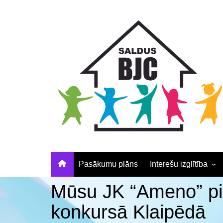
Skip
Skip
Skip
to
to
to
Content
navigation
content
Pasākumu plāns
Interešu izglītība
Pulciņu apraksti un
Mūsu JK “Ameno” pie
elektroniskā pieteikš
konkursā Klaipēdā
Nodarbību laiki