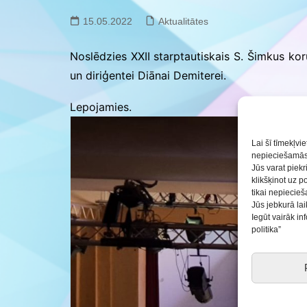
Saldus BJC interešu
izglītības programmu
15.05.2022
Aktualitātes
realizācija pirmsskol
Noslēdzies XXII starptautiskais S. Šimkus ko
un diriģentei Diānai Demiterei.
Lepojamies.
Lai šī tīmekļvi
nepieciešamās 
Jūs varat piekr
klikšķinot uz p
tikai nepiecie
Jūs jebkurā lai
Iegūt vairāk i
politika”