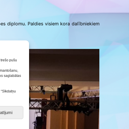
Konkursu un pasākumu
nolikumi
pes diplomu. Paldies visiem kora dalībniekiem
n trešo pušu
izmantošanu,
tiks saglabātas
s “Sīkdatņu
atījumi