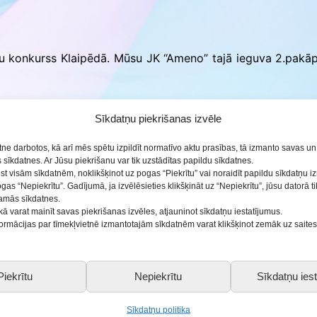
ās
ru konkurss Klaipēdā. Mūsu JK “Ameno” tajā ieguva 2.pakā
Sīkdatņu piekrišanas izvēle
etne darbotos, kā arī mēs spētu izpildīt normatīvo aktu prasības, tā izmanto savas u
sīkdatnes. Ar Jūsu piekrišanu var tik uzstādītas papildu sīkdatnes.
ist visām sīkdatnēm, noklikšķinot uz pogas “Piekrītu” vai noraidīt papildu sīkdatņu 
ogas “Nepiekrītu”. Gadījumā, ja izvēlēsieties klikšķināt uz “Nepiekrītu”, jūsu datorā 
šamās sīkdatnes.
kā varat mainīt savas piekrišanas izvēles, atjauninot sīkdatņu iestatījumus.
nformācijas par tīmekļvietnē izmantotajām sīkdatnēm varat klikšķinot zemāk uz saite
Piekrītu
Nepiekrītu
Sīkdatņu iest
Sīkdatņu politika