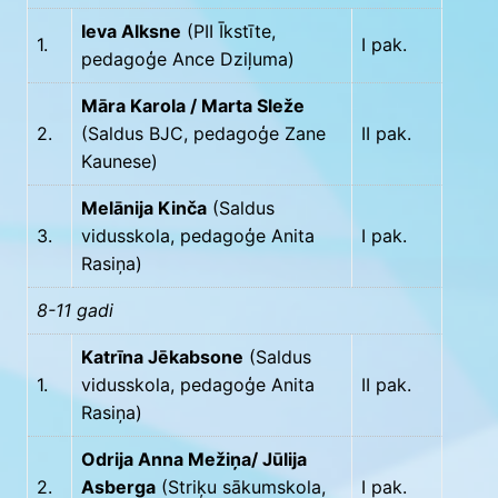
Ieva Alksne
(PII Īkstīte,
1.
I pak.
pedagoģe Ance Dziļuma)
Māra Karola / Marta Sleže
2.
(Saldus BJC, pedagoģe Zane
II pak.
Kaunese)
Melānija Kinča
(Saldus
3.
vidusskola, pedagoģe Anita
I pak.
Rasiņa)
8-11 gadi
Katrīna Jēkabsone
(Saldus
1.
vidusskola, pedagoģe Anita
II pak.
Rasiņa)
Odrija Anna Mežiņa/ Jūlija
2.
Asberga
(Striķu sākumskola,
I pak.