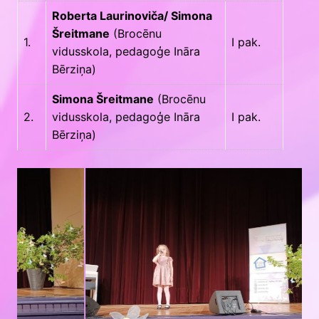
Roberta Laurinoviča/ Simona
Šreitmane
(Brocēnu
1.
I pak.
vidusskola, pedagoģe Ināra
Bērziņa)
Simona Šreitmane
(Brocēnu
2.
vidusskola, pedagoģe Ināra
I pak.
Bērziņa)