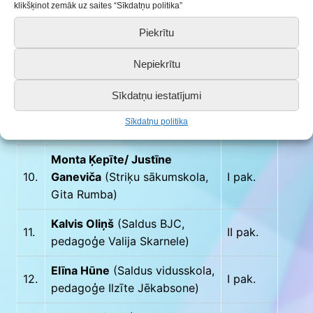
Nadziņa)
klikšķinot zemāk uz saites “Sīkdatņu politika”
Skārleta Makara
(Zirņu
Piekrītu
8.
pamatskola, pedagoģe Antra
I pak.
Nepiekrītu
Arzaņājeva)
Evelīna Ziediņa
(Jaunlutriņu
Sīkdatņu iestatījumi
9.
sākumskola, pedagoģe Baiba
II pak.
Sīkdatņu politika
Zēberga)
Monta Ķepīte/ Justīne
10.
Ganeviča
(Striķu sākumskola,
I pak.
Gita Rumba)
Kalvis Oliņš
(Saldus BJC,
11.
II pak.
pedagoģe Valija Skarnele)
Elīna Hūne
(Saldus vidusskola,
12.
I pak.
pedagoģe Ilzīte Jēkabsone)