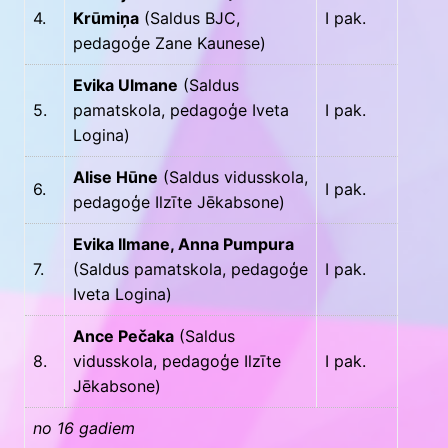
4.
Krūmiņa
(Saldus BJC,
I pak.
pedagoģe Zane Kaunese)
Evika Ulmane
(Saldus
5.
pamatskola, pedagoģe Iveta
I pak.
Logina)
Alise Hūne
(Saldus vidusskola,
6.
I pak.
pedagoģe Ilzīte Jēkabsone)
Evika Ilmane, Anna Pumpura
7.
(Saldus pamatskola, pedagoģe
I pak.
Iveta Logina)
Ance Pečaka
(Saldus
8.
vidusskola, pedagoģe Ilzīte
I pak.
Jēkabsone)
no 16 gadiem