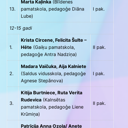
Marta Kaļinka
(Blīdenes
13.
pamatskola, pedagoģe Diāna
I pak.
Lube)
12-15 gadi
Krista Circene, Felicita Šulte –
1.
Hēte
(Gaiķu pamatskola,
II pak.
pedagoģe Antra Nadziņa)
Madara Vaičuka, Aija Kalniete
2.
(Saldus vidusskola, pedagoģe
I pak.
Agnese Stepānova)
Kitija Burtniece, Ruta Verita
Rudevica
(Kalnsētas
3.
II pak.
pamatskola, pedagoģe Liene
Krūmiņa)
Patrīcija Anna Ozola/ Anete