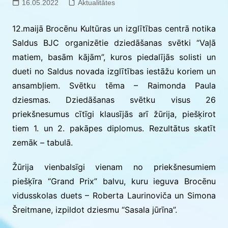
16.05.2022
Aktualitātes
12.maijā Brocēnu Kultūras un izglītības centrā notika
Saldus BJC organizētie dziedāšanas svētki “Vaļā
matiem, basām kājām”, kuros piedalījās solisti un
dueti no Saldus novada izglītības iestāžu koriem un
ansambļiem. Svētku tēma – Raimonda Paula
dziesmas. Dziedāšanas svētku visus 26
priekšnesumus cītīgi klausījās arī žūrija, piešķirot
tiem 1. un 2. pakāpes diplomus. Rezultātus skatīt
zemāk – tabulā.
Žūrija vienbalsīgi vienam no priekšnesumiem
piešķīra “Grand Prix” balvu, kuru ieguva Brocēnu
vidusskolas duets – Roberta Laurinoviča un Simona
Šreitmane, izpildot dziesmu “Sasala jūrīna”.