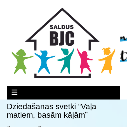
Skip
Skip
Skip
to
to
to
Content
navigation
content
Dziedāšanas svētki “Vaļā
matiem, basām kājām”