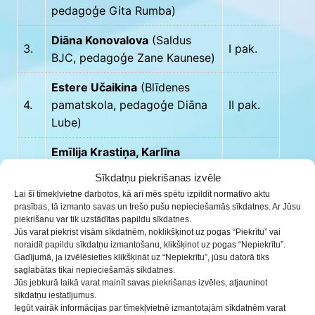
pedagoģe Gita Rumba)
Diāna Konovalova
(Saldus
3.
I pak.
BJC, pedagoģe Zane Kaunese)
Estere Učaikina
(Blīdenes
4.
pamatskola, pedagoģe Diāna
II pak.
Lube)
Emīlija Krastiņa, Karlīna
5.
Kazāka
(Saldus pamatskola,
II pak.
Sīkdatņu piekrišanas izvēle
pedagoģe Iveta Logina)
Lai šī tīmekļvietne darbotos, kā arī mēs spētu izpildīt normatīvo aktu
prasības, tā izmanto savas un trešo pušu nepieciešamās sīkdatnes. Ar Jūsu
Aiva Hofštētere / Dārta
piekrišanu var tik uzstādītas papildu sīkdatnes.
6.
Hofštētere
(Kalnu vidusskola,
II pak.
Jūs varat piekrist visām sīkdatnēm, noklikšķinot uz pogas “Piekrītu” vai
noraidīt papildu sīkdatņu izmantošanu, klikšķinot uz pogas “Nepiekrītu”.
pedagogs Didzis Jurovs)
Gadījumā, ja izvēlēsieties klikšķināt uz “Nepiekrītu”, jūsu datorā tiks
saglabātas tikai nepieciešamās sīkdatnes.
Kristīne Stackobere
(Gaiķu
Jūs jebkurā laikā varat mainīt savas piekrišanas izvēles, atjauninot
sīkdatņu iestatījumus.
7.
pamatskola, pedagoģe Antra
II pak.
Iegūt vairāk informācijas par tīmekļvietnē izmantotajām sīkdatnēm varat