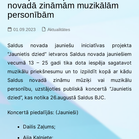
novadā zināmām muzikālām
personībām
01.09.2023
Aktualitātes
Saldus novada jauniešu iniciatīvas projekta
“Jaunietis dzied” ietvaros Saldus novada jauniešiem
vecumā 13 – 25 gadi tika dota iespēja sagatavot
muzikālu priekšnesumu un to izpildīt kopā ar kādu
Saldus novadā zināmu mūziķi vai muzikālu
personību, uzstājoties publiskā koncertā “Jaunietis
dzied”, kas notika 26.augustā Saldus BJC.
Koncertā piedalījās: (Jaunieši)
Dailis Zaļums;
Aija Kalniete;