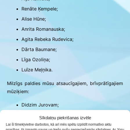
Renāte Ķempele;
Alise Hūne;
Anrita Romanauska;
Agita Rebeka Rudevica;
Dārta Baumane;
Līga Ozoliņa;
Luīze Meļņika.
Milzīgs paldies mūsu atsaucīgajiem, brīvprātīgajiem
mūziķiem:
Didzim Jurovam;
Agnesei Beserei;
Sīkdatņu piekrišanas izvēle
Agnesei Čīčei;
Lai šī tīmekļvietne darbotos, kā arī mēs spētu izpildīt normatīvo aktu
prasības, tā izmanto savas un trešo pušu nepieciešamās sīkdatnes. Ar Jūsu