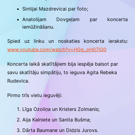
Sintijai Mazdrevicai par foto;
Anatolijam Dovgeļam par koncerta
iemūžināšanu.
Spied uz linku un noskaties koncerta ierakstu:
www.youtube.com/watch?v=HGg_oH07iO0
Koncerta laikā skatītājiem bija iespēja balsot par
savu skatītāju simpātiju, to ieguva Agita Rebeka
Rudevica.
Pirmo trīs vietu ieguvēji:
Līga Ozoliņa un Kristers Zolmanis;
Aija Kalniete un Sanita Bušma;
Dārta Baumane un Didzis Jurovs.