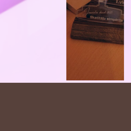
Ziņu
Atpakaļ
Tālāk
izvēlne