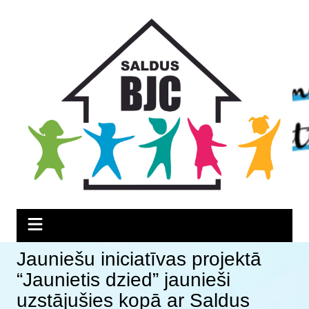
Skip
Skip
Skip
to
to
to
Content
navigation
content
Jauniešu iniciatīvas projektā
“Jaunietis dzied” jaunieši
uzstājušies kopā ar Saldus