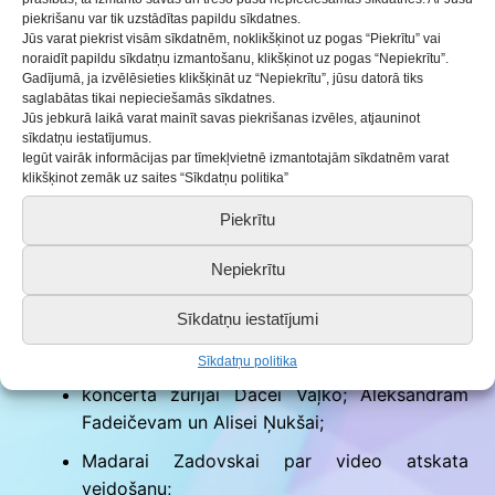
Kristeram Zolmanim;
piekrišanu var tik uzstādītas papildu sīkdatnes.
Jūs varat piekrist visām sīkdatnēm, noklikšķinot uz pogas “Piekrītu” vai
Sanitai Bušmai;
noraidīt papildu sīkdatņu izmantošanu, klikšķinot uz pogas “Nepiekrītu”.
Gadījumā, ja izvēlēsieties klikšķināt uz “Nepiekrītu”, jūsu datorā tiks
Mikam Jurovam.
saglabātas tikai nepieciešamās sīkdatnes.
Jūs jebkurā laikā varat mainīt savas piekrišanas izvēles, atjauninot
sīkdatņu iestatījumus.
Projekta īstenotāji – Brocēnu jauniešu mājas
Iegūt vairāk informācijas par tīmekļvietnē izmantotajām sīkdatnēm varat
jaunietes, saka paldies ikvienam koncerta
klikšķinot zemāk uz saites “Sīkdatņu politika”
apmeklētājam, kā arī:
Piekrītu
grupai “Diapazons”, kas nodrošināja muzikālo
Nepiekrītu
pavadījumu;
Sīkdatņu iestatījumi
brīvprātīgajiem koncerta vadītājiem Gvido
Mēterim un Arvitai Blūmai;
Sīkdatņu politika
koncerta žūrijai Dacei Vaļko; Aleksandram
Fadeičevam un Alisei Ņukšai;
Madarai Zadovskai par video atskata
veidošanu;