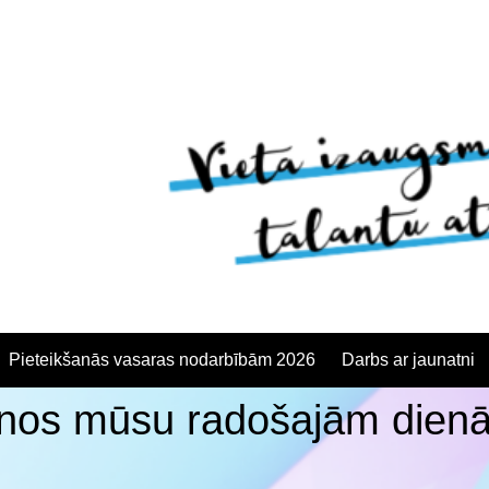
Pieteikšanās vasaras nodarbībām 2026
Darbs ar jaunatni
šanos mūsu radošajām die
anās