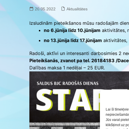
Saldus BJC interešu
izglītības programmu
20.05.2022
Aktualitātes
realizācija pirmsskol
Izsludinām pieteikšanos mūsu radošajām dienā
no 6.jūnija līdz 10.jūnijam
aktivitātes,
no 13.jūnija līdz 17.jūnijam
aktivitātes,
Radoši, aktīvi un interesanti darbosimies 2 n
Pieteikšanās, zvanot pa tel. 26184183 /Dace
Dalības maksa 1 nedēļai – 25 EUR.
Lai šī tīmekļvi
nepieciešamās 
Jūs varat piekr
klikšķinot uz p