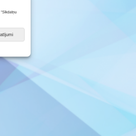
s “Sīkdatņu
atījumi