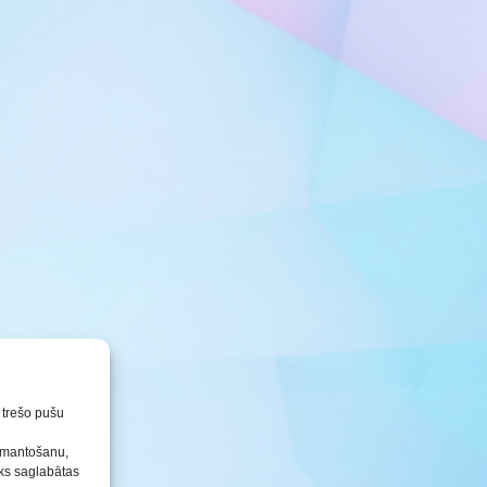
Konkursu un pasākumu
nolikumi
n trešo pušu
izmantošanu,
tiks saglabātas