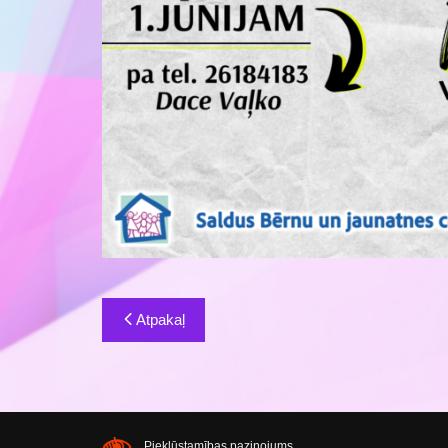
Ziņu
Atpakaļ
izvēlne
Piekļūstamības paziņojums