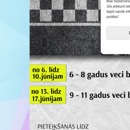
tikai nepiecie
Jūs jebkurā lai
Iegūt vairāk i
politika”