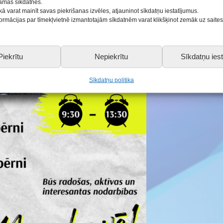
šamās sīkdatnes.
kā varat mainīt savas piekrišanas izvēles, atjauninot sīkdatņu iestatījumus.
nformācijas par tīmekļvietnē izmantotajām sīkdatnēm varat klikšķinot zemāk uz saite
Piekrītu
Nepiekrītu
Sīkdatņu iest
Sīkdatņu politika