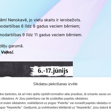
ās
m! Nenokavē, jo vietu skaits ir ierobežots.
 nodarbības 6 līdz 8 gadus veciem bērniem;
 nodarbības 9 līdz 11 gadus veciem bērniem.
edēļu garumā.
 Vaļko/.
Sīkdatņu piekrišanas izvēle
etne darbotos, kā arī mēs spētu izpildīt normatīvo aktu prasības, tā izmanto savas u
sīkdatnes. Ar Jūsu piekrišanu var tik uzstādītas papildu sīkdatnes.
ist visām sīkdatnēm, noklikšķinot uz pogas “Piekrītu” vai noraidīt papildu sīkdatņu 
ogas “Nepiekrītu”. Gadījumā, ja izvēlēsieties klikšķināt uz “Nepiekrītu”, jūsu datorā 