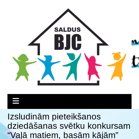
Skip
Skip
Skip
to
to
to
Content
navigation
content
Izsludinām pieteikšanos
dziedāšanas svētku konkursam
“Vaļā matiem, basām kājām”