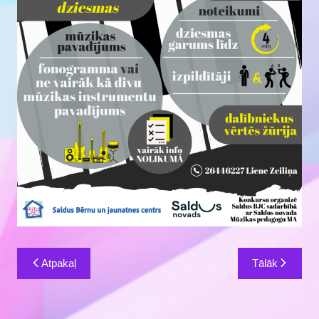
Ziņu
Atpakaļ
Tālāk
izvēlne