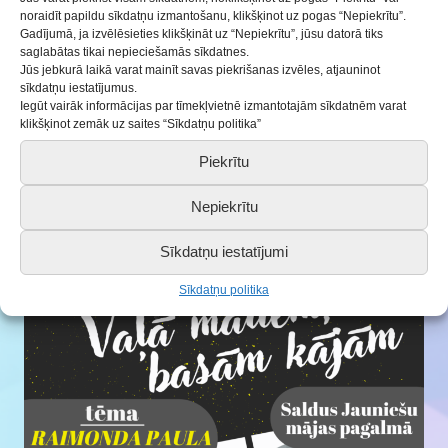
Kontaktpersona:
Liene Zeiliņa
, Saldus BJC
noraidīt papildu sīkdatņu izmantošanu, klikšķinot uz pogas “Nepiekrītu”.
direktores vietniece izglītības jomā, tel. 26446227,
Gadījumā, ja izvēlēsieties klikšķināt uz “Nepiekrītu”, jūsu datorā tiks
saglabātas tikai nepieciešamās sīkdatnes.
e-pasts
liene.zeilina@saldus.lv
.
Jūs jebkurā laikā varat mainīt savas piekrišanas izvēles, atjauninot
sīkdatņu iestatījumus.
Iegūt vairāk informācijas par tīmekļvietnē izmantotajām sīkdatnēm varat
Konkursu organizē Saldus Bērnu un jaunatnes centrs
klikšķinot zemāk uz saites “Sīkdatņu politika”
sadarbībā ar Saldus novada Mūzikas pedagogu
Piekrītu
metodisko apvienību.
Nepiekrītu
Sīkdatņu iestatījumi
Sīkdatņu politika