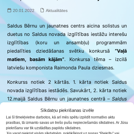
20.01.2022
Aktualitātes
Saldus Bērnu un jaunatnes centrs aicina solistus un
duetus no Saldus novada izglītības iestāžu interešu
izglītības (koru un ansambļu) programmām
piedalīties dziedāšanas svētku konkursā
“Vaļā
matiem, basām kājām”
. Konkursa tēma – izcilā
latviešu komponista Raimonda Paula dziesmas.
Konkurss notiek 2 kārtās. 1. kārta notiek Saldus
novada izglītības iestādēs. Savukārt, 2. kārta notiek
12.maijā Saldus Bērnu un jaunatnes centrā –
Saldus
jauniešu mājas pagalmā.
Dalībniekus vērtēs žūrija.
Sīkdatņu piekrišanas izvēle
Lai šī tīmekļvietne darbotos, kā arī mēs spētu izpildīt normatīvo aktu
Vairāk informācijas
nolikumā.
prasības, tā izmanto savas un trešo pušu nepieciešamās sīkdatnes. Ar Jūsu
piekrišanu var tik uzstādītas papildu sīkdatnes.
Jūs varat piekrist visām sīkdatnēm, noklikšķinot uz pogas “Piekrītu” vai