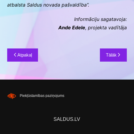
atbalsta Saldus novada pašvaldība”.
Informāciju sagatavoja:
Ande Edele
, projekta vadītāja
Ziņu
Atpakaļ
Tālāk
izvēlne
Piekļūstamības paziņojums
SALDUS.LV