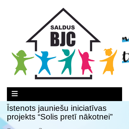
Skip
Skip
Skip
to
to
to
Content
navigation
content
Īstenots jauniešu iniciatīvas
projekts “Solis pretī nākotnei”