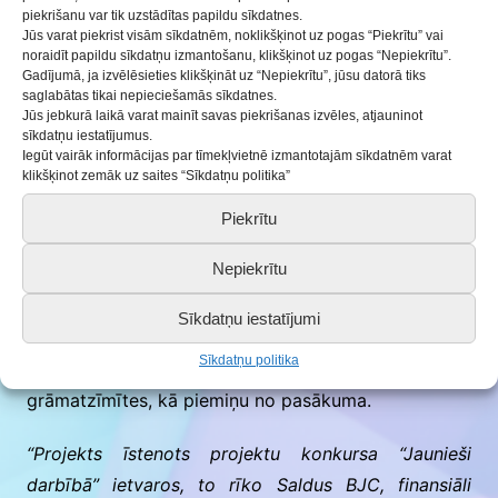
Pēc tam jau skolēni varēja apmeklēt nodarbības.
piekrišanu var tik uzstādītas papildu sīkdatnes.
Jūs varat piekrist visām sīkdatnēm, noklikšķinot uz pogas “Piekrītu” vai
Nodarbības pasniedza gan izglītības iestādes, gan
noraidīt papildu sīkdatņu izmantošanu, klikšķinot uz pogas “Nepiekrītu”.
vieslektori. Skolēni varēja apmeklēt 2 nodarbības.
Gadījumā, ja izvēlēsieties klikšķināt uz “Nepiekrītu”, jūsu datorā tiks
saglabātas tikai nepieciešamās sīkdatnes.
Nodarbību tēma- uzņēmējdarbība, labbūtība un
Jūs jebkurā laikā varat mainīt savas piekrišanas izvēles, atjauninot
līderība.
sīkdatņu iestatījumus.
Iegūt vairāk informācijas par tīmekļvietnē izmantotajām sīkdatnēm varat
klikšķinot zemāk uz saites “Sīkdatņu politika”
Paldies visiem skolēniem, kuri piedalījās pasākumā.
Piekrītu
Projekta darba grupa saka paldies pasākuma
Nepiekrītu
atbalstītājiem:
–
Cannelle bakery
, kas parūpējās, lai vieslektori un
Sīkdatņu iestatījumi
izglītības iestāžu pārstāvji ir paēduši.
Sīkdatņu politika
–
Ip lik
dizains, kuri sarūpēja skolēniem
grāmatzīmītes, kā piemiņu no pasākuma.
“Projekts īstenots projektu konkursa “Jaunieši
darbībā” ietvaros, to rīko Saldus BJC, finansiāli