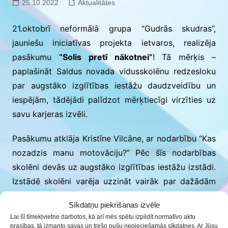
25.10.2022
Aktualitātes
21.oktobrī neformālā grupa “Gudrās skudras”,
jauniešu iniciatīvas projekta ietvaros, realizēja
pasākumu
“Solis pretī nākotnei”
! Tā mērķis –
paplašināt Saldus novada vidusskolēnu redzesloku
par augstāko izglītības iestāžu daudzveidību un
iespējām, tādējādi palīdzot mērķtiecīgi virzīties uz
savu karjeras izvēli.
Pasākumu atklāja Kristīne Vilcāne, ar nodarbību “Kas
nozadzis manu motovāciju?” Pēc šīs nodarbības
skolēni devās uz augstāko izglītības iestāžu izstādi.
Izstādē skolēni varēja uzzināt vairāk par dažādām
augstākās izglītības iestāžu iespējām. Izstādē
Sīkdatņu piekrišanas izvēle
piedalījās 14 augstskolas.
Lai šī tīmekļvietne darbotos, kā arī mēs spētu izpildīt normatīvo aktu
prasības, tā izmanto savas un trešo pušu nepieciešamās sīkdatnes. Ar Jūsu