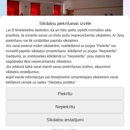
Sīkdatņu piekrišanas izvēle
Lai šī tīmekļvietne darbotos, kā arī mēs spētu izpildīt normatīvo aktu
prasības, tā izmanto savas un trešo pušu nepieciešamās sīkdatnes. Ar Jūsu
piekrišanu var tik uzstādītas papildu sīkdatnes.
Jūs varat piekrist visām sīkdatnēm, noklikšķinot uz pogas “Piekrītu” vai
noraidīt papildu sīkdatņu izmantošanu, klikšķinot uz pogas “Nepiekrītu”.
Gadījumā, ja izvēlēsieties klikšķināt uz “Nepiekrītu”, jūsu datorā tiks
saglabātas tikai nepieciešamās sīkdatnes.
Dziedāšanas svētki pulcina ap 400
Jūs jebkurā laikā varat mainīt savas piekrišanas izvēles, atjauninot
dziedātāju no 9 Saldus novada izglītības
sīkdatņu iestatījumus.
iestādēm
Iegūt vairāk informācijas par tīmekļvietnē izmantotajām sīkdatnēm varat
klikšķinot zemāk uz saites “Sīkdatņu politika”
25.04.2023
Piekrītu
Nepiekrītu
Sīkdatņu iestatījumi