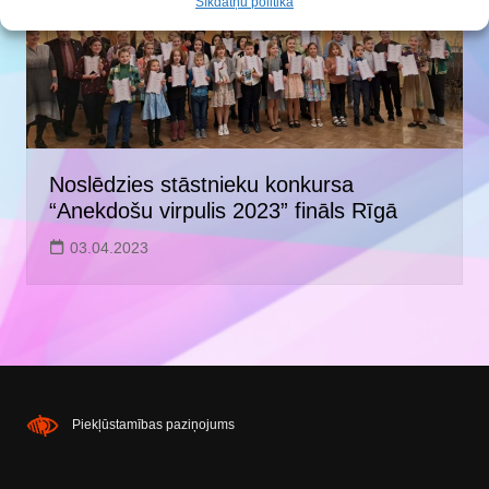
Sīkdatņu politika
Noslēdzies stāstnieku konkursa
“Anekdošu virpulis 2023” fināls Rīgā
03.04.2023
Piekļūstamības paziņojums