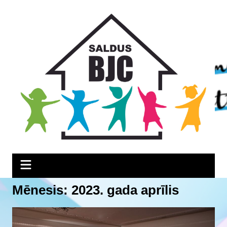
Skip
Skip
Skip
to
to
to
Content
navigation
content
Mēnesis:
2023. gada aprīlis