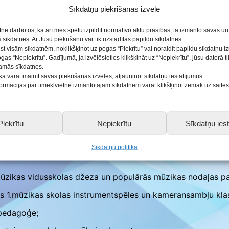
Sīkdatņu piekrišanas izvēle
ālo ansambļu, instrumentālo kolektīvu un popgrupu festivāls
ās
etne darbotos, kā arī mēs spētu izpildīt normatīvo aktu prasības, tā izmanto savas u
sīkdatnes. Ar Jūsu piekrišanu var tik uzstādītas papildu sīkdatnes.
ist visām sīkdatnēm, noklikšķinot uz pogas “Piekrītu” vai noraidīt papildu sīkdatņu 
ogas “Nepiekrītu”. Gadījumā, ja izvēlēsieties klikšķināt uz “Nepiekrītu”, jūsu datorā 
šamās sīkdatnes.
kā varat mainīt savas piekrišanas izvēles, atjauninot sīkdatņu iestatījumus.
nformācijas par tīmekļvietnē izmantotajām sīkdatnēm varat klikšķinot zemāk uz saite
 grupa; vad. Agnese Stepānova/
I pakāpe; popgrupa izvirz
/
jaunākā grupa; vad. Aija Zakovska/
I pakāpe;
Piekrītu
Nepiekrītu
Sīkdatņu iest
idējā grupa; vad. Agnese Stepānova/
II pakāpe.
Sīkdatņu politika
zikas vidusskolas džeza un populārās mūzikas nodaļas pa
 1.mūzikas skolas instrumentspēles un kameransambļu kl
 pedagoģe;