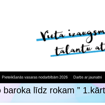
Pieteikšanās vasaras nodarbībām 2026
Darbs ar jaunatni
baroka līdz rokam ” 1.kārta
anās