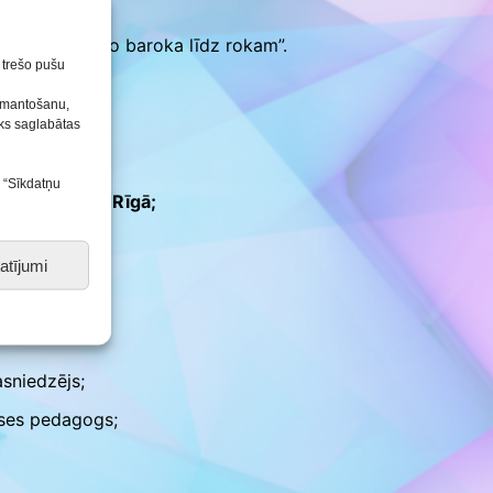
Konkursu un pasākumu
nolikumi
 – konkurss „No baroka līdz rokam”.
n trešo pušu
izmantošanu,
tiks saglabātas
s “Sīkdatņu
īta uz FINĀLU Rīgā;
atījumi
sniedzējs;
ases pedagogs;