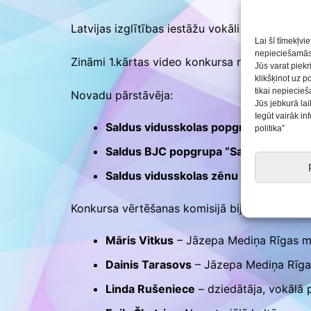
Saldus BJC interešu
izglītības programmu
Latvijas izglītības iestāžu vokāli instrument
realizācija pirmsskol
Lai šī tīmekļvi
nepieciešamās 
Zināmi 1.kārtas video konkursa rezultāti.
Jūs varat piekr
klikšķinot uz p
tikai nepiecie
Novadu pārstāvēja:
Jūs jebkurā lai
Iegūt vairāk i
Saldus vidusskolas popgrupa
/
vecākā
politika”
Saldus BJC popgrupa “Saules zaķēni”
Saldus vidusskolas zēnu popgrupa
/
v
Konkursa vērtēšanas komisijā bija:
Māris Vitkus
– Jāzepa Mediņa Rīgas mū
Dainis Tarasovs
– Jāzepa Mediņa Rīgas
Linda Rušeniece
– dziedātāja, vokālā