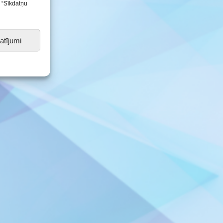
s “Sīkdatņu
atījumi