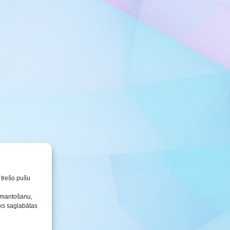
Konkursu un pasākumu
nolikumi
n trešo pušu
izmantošanu,
tiks saglabātas