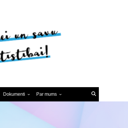
Dokumenti
Par mums
Noteikumi
BJC vēsture
Interešu izglītības
Kontakti
pedagogiem