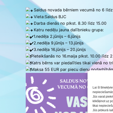
Saldus BJC interešu
izglītības programmu
Saldus novada bērniem vecumā no 6 līdz
realizācija pirmsskol
Vieta:Saldus BJC
Darba dienās no plkst. 8.30 līdz 15.00
Katru nedēļu jauna dalībnieku grupa:
1.nedēļa 2.jūnijs – 6.jūnijs
2.nedēļa 9.jūnijs – 13.jūnijs
3.nedēļa 16.jūnijs – 20.jūnijs
Pieteikšanās no 16.maija plkst. 10.00 līdz 
Katrs bērns var piedalīties tikai vienā no 
Maksa 55 EUR par piecu dienu nodarbībām
Lai šī tīmekļvi
nepieciešamās 
Jūs varat piekr
klikšķinot uz p
tikai nepiecie
Jūs jebkurā lai