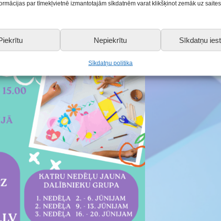
nformācijas par tīmekļvietnē izmantotajām sīkdatnēm varat klikšķinot zemāk uz saite
Piekrītu
Nepiekrītu
Sīkdatņu iest
Sīkdatņu politika