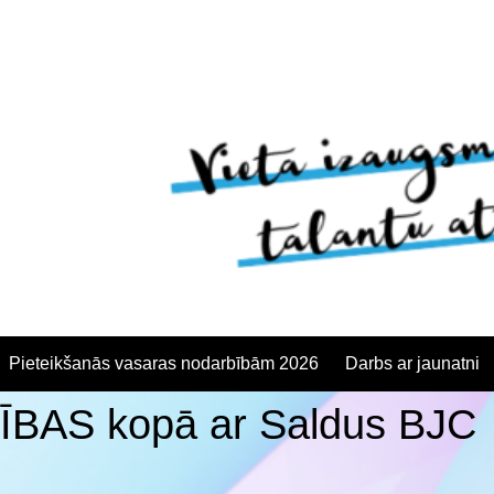
Pieteikšanās vasaras nodarbībām 2026
Darbs ar jaunatni
AS kopā ar Saldus BJC
anās