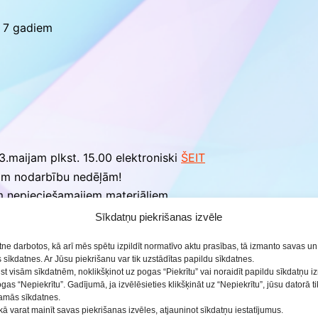
 7 gadiem
ās
23.maijam plkst. 15.00 elektroniski
ŠEIT
trim nodarbību nedēļām!
 nepieciešamajiem materiāliem.
Sīkdatņu piekrišanas izvēle
etne darbotos, kā arī mēs spētu izpildīt normatīvo aktu prasības, tā izmanto savas u
sīkdatnes. Ar Jūsu piekrišanu var tik uzstādītas papildu sīkdatnes.
ist visām sīkdatnēm, noklikšķinot uz pogas “Piekrītu” vai noraidīt papildu sīkdatņu 
ogas “Nepiekrītu”. Gadījumā, ja izvēlēsieties klikšķināt uz “Nepiekrītu”, jūsu datorā 
šamās sīkdatnes.
kā varat mainīt savas piekrišanas izvēles, atjauninot sīkdatņu iestatījumus.