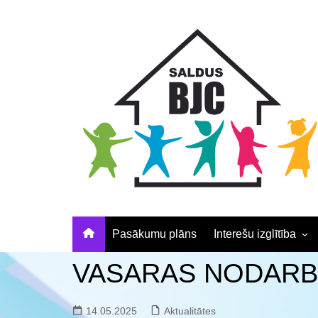
Skip
Skip
Skip
to
to
to
Content
navigation
content
Pasākumu plāns
Interešu izglītība
Pulciņu apraksti un
VASARAS NODARBĪB
elektroniskā pieteikš
Nodarbību laiki
14.05.2025
Aktualitātes