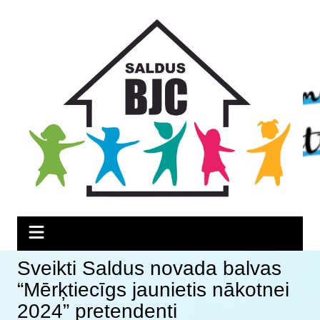
Skip
Skip
Skip
to
to
to
Content
navigation
content
Sveikti Saldus novada balvas
“Mērķtiecīgs jaunietis nākotnei
2024” pretendenti