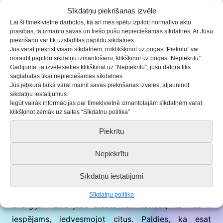
celmlauze
Sīkdatņu piekrišanas izvēle
Anete Krūmiņa – Jauniete Jauda
Lai šī tīmekļvietne darbotos, kā arī mēs spētu izpildīt normatīvo aktu
prasības, tā izmanto savas un trešo pušu nepieciešamās sīkdatnes. Ar Jūsu
Madara Zadovska – Jauniete – līdere
piekrišanu var tik uzstādītas papildu sīkdatnes.
Jūs varat piekrist visām sīkdatnēm, noklikšķinot uz pogas “Piekrītu” vai
Sindija Bumbiere – Jauniete iedvesma
noraidīt papildu sīkdatņu izmantošanu, klikšķinot uz pogas “Nepiekrītu”.
Gadījumā, ja izvēlēsieties klikšķināt uz “Nepiekrītu”, jūsu datorā tiks
Anna Frolova – Jauniete – disciplīnas
saglabātas tikai nepieciešamās sīkdatnes.
vēstnese
Jūs jebkurā laikā varat mainīt savas piekrišanas izvēles, atjauninot
sīkdatņu iestatījumus.
Simona Valtere – Jauniete – virzītājspēks
Iegūt vairāk informācijas par tīmekļvietnē izmantotajām sīkdatnēm varat
klikšķinot zemāk uz saites “Sīkdatņu politika”
Roberta Laurinoviča – Jauniete – iedvesma un
Piekrītu
spēks
Agate Šmite – Jauniete – enerģija
Nepiekrītu
Roberts Ķesberis – Jaunietis – multitalants
Sīkdatņu iestatījumi
Jaunieši, jūs esat mūsu vērtīgākā atjaunojamā
Sīkdatņu politika
enerģija! Katrs jūsu stāsts liek noticēt, ka viss ir
iespējams, iedvesmojot citus. Paldies, ka esat