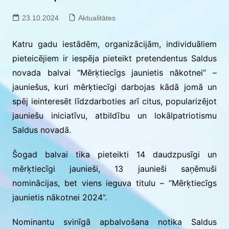
23.10.2024
Aktualitātes
Katru gadu iestādēm, organizācijām, individuāliem
pieteicējiem ir iespēja pieteikt pretendentus Saldus
novada balvai “Mērķtiecīgs jaunietis nākotnei” –
jauniešus, kuri mērķtiecīgi darbojas kādā jomā un
spēj ieinteresēt līdzdarboties arī citus, popularizējot
jauniešu iniciatīvu, atbildību un lokālpatriotismu
Saldus novadā.
Šogad balvai tika pieteikti 14 daudzpusīgi un
mērķtiecīgi jaunieši, 13 jaunieši saņēmuši
nominācijas, bet viens ieguva titulu – “Mērķtiecīgs
jaunietis nākotnei 2024”.
Nominantu svinīgā apbalvošana notika Saldus