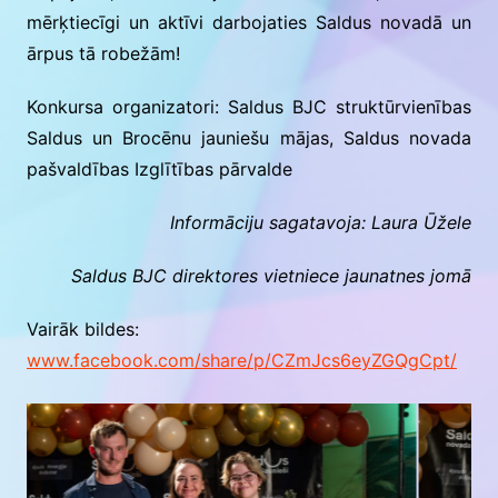
mērķtiecīgi un aktīvi darbojaties Saldus novadā un
ārpus tā robežām!
Konkursa organizatori: Saldus BJC struktūrvienības
Saldus un Brocēnu jauniešu mājas, Saldus novada
pašvaldības Izglītības pārvalde
Informāciju sagatavoja: Laura Ūžele
Saldus BJC direktores vietniece jaunatnes jomā
Vairāk bildes:
www.facebook.com/share/p/CZmJcs6eyZGQgCpt/