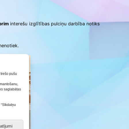
Konkursu un pasākumu
nolikumi
mbrim
interešu izglītības pulciņu darbība notiks
nenotiek.
n trešo pušu
izmantošanu,
tiks saglabātas
s “Sīkdatņu
atījumi