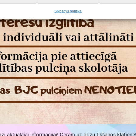
Sīkdatņu politika
īdzi aktuālajai informācijai! Ceram uz drīzu tikšanos klātienē