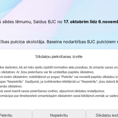
ās
tas sēdes lēmumu, Saldus BJC no
17. oktobrim līdz 6.nove
lītības pulciņa skolotāja. Baseina nodarbības BJC pulciņiem 
Sīkdatņu piekrišanas izvēle
etne darbotos, kā arī mēs spētu izpildīt normatīvo aktu prasības, tā izmanto savas u
sīkdatnes. Ar Jūsu piekrišanu var tik uzstādītas papildu sīkdatnes.
ist visām sīkdatnēm, noklikšķinot uz pogas “Piekrītu” vai noraidīt papildu sīkdatņu 
ogas “Nepiekrītu”. Gadījumā, ja izvēlēsieties klikšķināt uz “Nepiekrītu”, jūsu datorā 
šamās sīkdatnes.
kā varat mainīt savas piekrišanas izvēles, atjauninot sīkdatņu iestatījumus.
nformācijas par tīmekļvietnē izmantotajām sīkdatnēm varat klikšķinot zemāk uz saite
Piekrītu
Nepiekrītu
Sīkdatņu iest