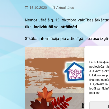
Saldus BJC interešu
izglītības programmu
15.10.2020
Aktualitātes
realizācija pirmsskol
Ņemot vērā š.g. 13. oktobra valdības ārkār
tikai
individuāli
vai
attālināti
.
Sīkāka informācija pie attiecīgā interešu izg
Lai šī tīmekļvi
nepieciešamās 
Jūs varat piekr
klikšķinot uz p
tikai nepiecie
Jūs jebkurā lai
Iegūt vairāk i
politika”