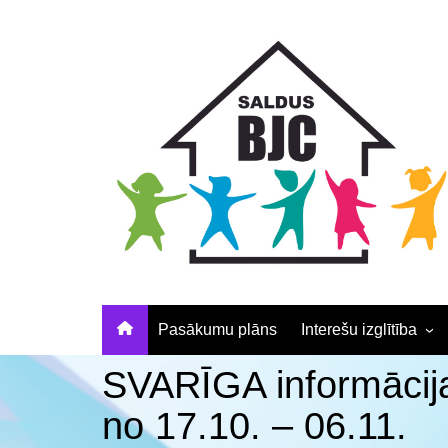
Skip
Skip
Skip
to
to
to
Content
navigation
content
Pasākumu plāns
Interešu izglītība
Pulciņu apraksti un
SVARĪGA informācija 
elektroniskā pieteikš
no 17.10. – 06.11.
Nodarbību laiki