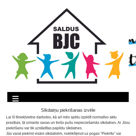
Skip
Skip
Skip
to
to
to
Content
navigation
content
Sīkdatņu piekrišanas izvēle
Saldus novada izglītības
Lai šī tīmekļvietne darbotos, kā arī mēs spētu izpildīt normatīvo aktu
iestāžu 2.-4.klašu koriem
prasības, tā izmanto savas un trešo pušu nepieciešamās sīkdatnes. Ar Jūsu
piekrišanu var tik uzstādītas papildu sīkdatnes.
kopmēģinājums ar virsdiriģenti
Jūs varat piekrist visām sīkdatnēm, noklikšķinot uz pogas “Piekrītu” vai