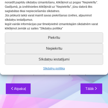
noraidīt papildu sīkdatņu izmantošanu, klikšķinot uz pogas “Nepiekrītu”.
Gadījumā, ja izvēlēsieties klikšķināt uz “Nepiekrītu”, jūsu datorā tiks
12.02.2026
Aktualitātes
saglabātas tikai nepieciešamās sīkdatnes.
Jūs jebkurā laikā varat mainīt savas piekrišanas izvēles, atjauninot
sīkdatņu iestatījumus.
9.februārī Saldus Mūzikas un mākslas skolas
Iegūt vairāk informācijas par tīmekļvietnē izmantotajām sīkdatnēm varat
akustiskajā koncertzālē notika Saldus novada
klikšķinot zemāk uz saites “Sīkdatņu politika”
izglītības iestāžu 2.-4.kl. koru kopmēģinājums ar
Piekrītu
virsdiriģenti Rudīti Tālbergu. Tajā piedalījās vairāk
kā 200 dalībnieku.
Nepiekrītu
Dalībnieki gatavojas
9.aprīļa repertuāra apguves
Sīkdatņu iestatījumi
skatei Saldus Bērnu un jaunatnes centrā
, kā arī
Sīkdatņu politika
svētkiem Mežaparkā, kas notiks š.g. 20.maijā.
Ziņu
Atpakaļ
Tālāk
izvēlne