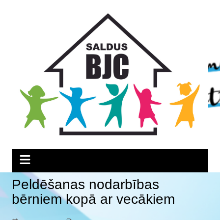
Skip
Skip
Skip
to
to
to
Content
navigation
content
Peldēšanas nodarbības
bērniem kopā ar vecākiem