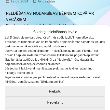
12.09.2024
Aktualitātes
PELDĒŠANAS NODARBĪBAS BĒRNIEM KOPĀ AR
VECĀKIEM
Elektroniskā pieteikšanās peldēšanai no
17.septembra plkst. 12:00 mūsu mājaslapā
Sīkdatņu piekrišanas izvēle
www.bjc.lv/interesu-izglitiba/pulcinu-apraksti/
Lai šī tīmekļvietne darbotos, kā arī mēs spētu izpildīt normatīvo aktu
prasības, tā izmanto savas un trešo pušu nepieciešamās sīkdatnes. Ar Jūsu
Peldēšanas grupas:
piekrišanu var tik uzstādītas papildu sīkdatnes.
MAZIE RUPUCĪŠI /6 mēn.-12 mēn. /mazais
Jūs varat piekrist visām sīkdatnēm, noklikšķinot uz pogas “Piekrītu” vai
noraidīt papildu sīkdatņu izmantošanu, klikšķinot uz pogas “Nepiekrītu”.
baseins/otrdienās 19:00-20:00
Gadījumā, ja izvēlēsieties klikšķināt uz “Nepiekrītu”, jūsu datorā tiks
MAZIE RUPUCĪŠI /1 gads-2 gadi/mazais
saglabātas tikai nepieciešamās sīkdatnes.
Jūs jebkurā laikā varat mainīt savas piekrišanas izvēles, atjauninot
baseins/ceturtdienās 19:00-20:00
sīkdatņu iestatījumus.
Iegūt vairāk informācijas par tīmekļvietnē izmantotajām sīkdatnēm varat
Trenere Elīza Jekuma
klikšķinot zemāk uz saites “Sīkdatņu politika”
Piekrītu
Nepiekrītu