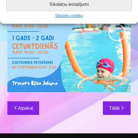
Sīkdatņu iestatījumi
Sīkdatņu politika
Ziņu
Atpakaļ
Tālāk
izvēlne