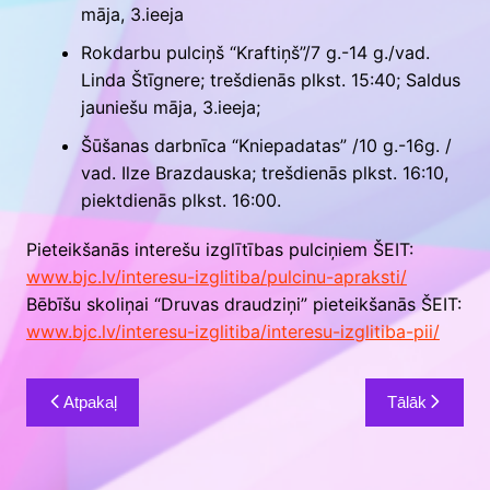
māja, 3.ieeja
Rokdarbu pulciņš “Kraftiņš”/7 g.-14 g./vad.
Linda Štīgnere; trešdienās plkst. 15:40; Saldus
jauniešu māja, 3.ieeja;
Šūšanas darbnīca “Kniepadatas” /10 g.-16g. /
vad. Ilze Brazdauska; trešdienās plkst. 16:10,
piektdienās plkst. 16:00.
Pieteikšanās interešu izglītības pulciņiem ŠEIT:
www.bjc.lv/interesu-izglitiba/pulcinu-apraksti/
Bēbīšu skoliņai “Druvas draudziņi” pieteikšanās ŠEIT:
www.bjc.lv/interesu-izglitiba/interesu-izglitiba-pii/
Ziņu
Atpakaļ
Tālāk
izvēlne