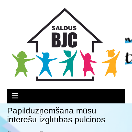
Skip
Skip
Skip
to
to
to
Content
navigation
content
Papilduzņemšana mūsu
interešu izglītības pulciņos