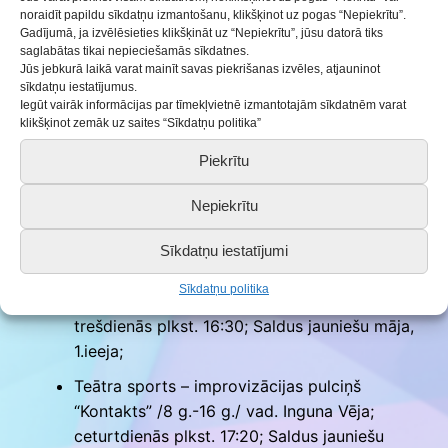
noraidīt papildu sīkdatņu izmantošanu, klikšķinot uz pogas “Nepiekrītu”.
1.5 gadi/ vad. Vaira Ansone; pirmdienās plkst.
Gadījumā, ja izvēlēsieties klikšķināt uz “Nepiekrītu”, jūsu datorā tiks
12:30; Druvas vsk. PII grupu telpas;
saglabātas tikai nepieciešamās sīkdatnes.
Jūs jebkurā laikā varat mainīt savas piekrišanas izvēles, atjauninot
Trases automodelisms /8 g. – 25 g./ vad.
sīkdatņu iestatījumus.
Kārlis Zīle; pirmdienās, trešdienās plkst. 17:00;
Iegūt vairāk informācijas par tīmekļvietnē izmantotajām sīkdatnēm varat
klikšķinot zemāk uz saites “Sīkdatņu politika”
Saldus jauniešu māja, 2.ieeja;
Piekrītu
Bērnu popgrupa “Saules zaķēni” /7 g. – 10 g./
vad. Aija Zakovska; otrdienās, ceturtdienās
Nepiekrītu
plkst. 16:10; Saldus jauniešu māja, 3.ieeja;
Ceļu satiksmes noteikumu un drošības uz
Sīkdatņu iestatījumi
ceļa apmācības pulciņš “Stūrē ceļu satiksmē
Sīkdatņu politika
droši” /12 g.-15 g./ vad. Anete Milta;
trešdienās plkst. 16:30; Saldus jauniešu māja,
1.ieeja;
Teātra sports – improvizācijas pulciņš
“Kontakts” /8 g.-16 g./ vad. Inguna Vēja;
ceturtdienās plkst. 17:20; Saldus jauniešu