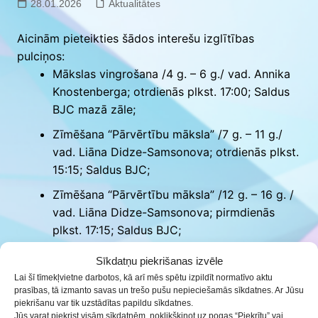
28.01.2026
Aktualitātes
Aicinām pieteikties šādos interešu izglītības
pulciņos:
Mākslas vingrošana /4 g. – 6 g./ vad. Annika
Knostenberga; otrdienās plkst. 17:00; Saldus
BJC mazā zāle;
Zīmēšana “Pārvērtību māksla” /7 g. – 11 g./
vad. Liāna Didze-Samsonova; otrdienās plkst.
15:15; Saldus BJC;
Zīmēšana “Pārvērtību māksla” /12 g. – 16 g. /
vad. Liāna Didze-Samsonova; pirmdienās
plkst. 17:15; Saldus BJC;
Ādas dizaina pulciņš /10 g. – 14 g./ vad. Linda
Sīkdatņu piekrišanas izvēle
Kislina; trešdienās plkst. 15:50; Saldus
Lai šī tīmekļvietne darbotos, kā arī mēs spētu izpildīt normatīvo aktu
jauniešu māja, 3.ieeja;
prasības, tā izmanto savas un trešo pušu nepieciešamās sīkdatnes. Ar Jūsu
piekrišanu var tik uzstādītas papildu sīkdatnes.
Bēbīšu skoliņa “Druvas draudziņi” /8 mēn. –
Jūs varat piekrist visām sīkdatnēm, noklikšķinot uz pogas “Piekrītu” vai